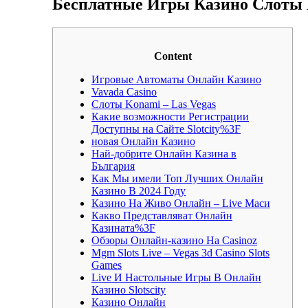
Бесплатные Игры Казино Слоты
Content
Игровые Автоматы Онлайн Казино
Vavada Casino
Слоты Konami – Las Vegas
Какие возможности Регистрации
Доступны на Сайте Slotcity%3F
новая Онлайн Казино
Най-добрите Онлайн Казина в
България
Как Мы имели Топ Лучших Онлайн
Казино В 2024 Году
Казино На Живо Онлайн – Live Маси
Какво Представляват Онлайн
Казината%3F
Обзоры Онлайн-казино На Casinoz
Mgm Slots Live – Vegas 3d Casino Slots
Games
Live И Настольные Игры В Онлайн
Казино Slotscity
Казино Онлайн