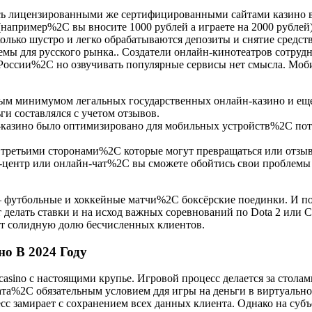
сь лицензированными же сертифицированными сайтами казино в
например%2C вы вносите 1000 рублей а играете на 2000 рублей)
олько шустро и легко обрабатываются депозиты и снятие средст
мы для русского рынка.. Создатели онлайн-кинотеатров сотруд
России%2C но озвучивать популярные сервисы нет смысла. Моби
ым минимумом легальных государственных онлайн-казино и еще
ги составлялся с учетом отзывов.
казино было оптимизировано для мобильных устройств%2C пото
 третьими сторонами%2C которые могут превращаться или отзыв
л-центр или онлайн-чат%2C вы сможете обойтись свои проблем
– футбольные и хоккейные матчи%2C боксёрские поединки. И по
елать ставки и на исход важных соревнований по Dota 2 или Co
ют солидную долю бесчисленных клиентов.
о В 2024 Году
casino с настоящими крупье. Игровой процесс делается за стол
та%2C обязательным условием ддя игры на деньги в виртуально
есс замирает с сохранением всех данных клиента. Однако на су