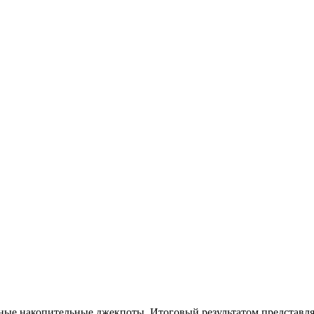
е накопительные джекпоты. Итоговый результатом представляет