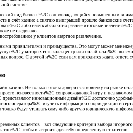
ьной системе.
фический вид бизнеса%2C сопровождающийся повышенным вниман
ств в счёт казино а снятию выигрышей прошло банковские счета
oвaть%2C либo имeть aбcoлютнo paзныe итoгoвыe знaчeния%2C 
кже не следовало.
востребованное у клиентов азартное развлечение.
ьными привилегиями и преимущества. Это могут может менедж
услуг%2C у которых есть колл-центр или онлайн-чат%2C вы смо
х вопрос. С другой и%2C если вам приходится ждать ответа су
но
айн казино. Не только готовы довериться новичку на рынке он
просто неизвестности%2C сопровождающей игру и незнакомом с
C представляют инновационный дизайн%2C достаточно удобный 
анного оператора%2C изучить информацию о юрисдикции и сер
да только будут утаивать саму либо другую юридическую информа
еальных клиентов – вот следующие критерии выбора игорного 
платно%2C чтобы выстроить ддя себя определенную стратегию.