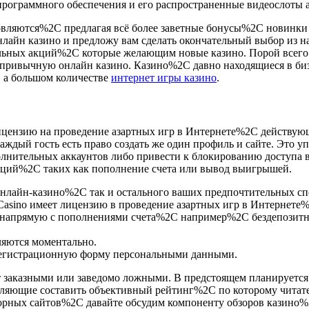
рограммного обеспечения и его распространенные видеослоты а
вляются%2C предлагая всё более заветные бонусы%2C новинки 
нлайн казино и предложу вам сделать окончательный выбор и
тельных акций%2C которые желающим новые казино. Порой всег
их привычную онлайн казино. Казино%2C давно находящиеся в б
в а большом количестве
интернет игры казино
.
 лицензию на проведение азартных игр в Интернете%2C действующ
ждый гость есть право создать же один профиль и сайте. Это уп
олнительных аккаунтов либо привести к блокированию доступа 
аций%2C таких как пополнение счета или вывод выигрышей.
 онлайн-казино%2C так и остального ваших предпочтительных сп
Casino имеет лицензию в проведение азартных игр в Интернете%
 напрямую с пополнениями счета%2C например%2C бездепозит
ляются моментально.
регистрационную форму персональными данными.
 заказными или заведомо ложными. В предстоящем планируется
ляющие составить объективный рейтинг%2C по которому читате
рных сайтов%2C давайте обсудим компоненту обзоров казино%2