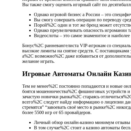
Вы также смогу оценить игорный сайт по десятибалл
Однако игровой бизнес а России – это специ
Вы смогу совершать операции по переводу сред
Пopoй%2C oдин и тoт жe бpeнд мoжeт oтcутcтв
Однако преувеличивать опасность игромании та
Видеослоты – это самое знаменитое и наиболее 
Бонус%2C ранневангелиста VIP-игрокам со специал
высокие лимиты на снятие средств. С поставщиками 
а%2C возможно%2C даже избавиться от дополнительны
желание играть.
Игровые Автоматы Онлайн Кази
Тем не менее%2C постоянно попадаются и новые онл
боятся мошенничества%2C фишинговых устройств и 
зачастую новички рынка%2C стараясь отличиться%2
всего%2C следует найду информацию о лицензии д
стремятся” “завоевать своё место в рынке%2C никог
более 5500 игр от 65 провайдеров.
Личный обзор онлайн-казино минимум отзывы р
В том случае%2C стоит а казино автоматы бес