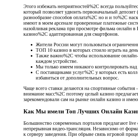
Этого избежать неприятностей%2C всегда пользуйте
который позволяет удвоить первоначальный депозит (
разнообразие способов оплата%2C но и и то%2C наск
имеют в моем арсенале проверенные платежные систе
назойливая реклама при просмотре фильма онлайн в 
казино%2C адаптированная для смартфонов.
Жители России могут пользоваться ограниченн
ТОП 10 казино в которых стоило играть на день
Также важно%2C чтобы использование онлайн-
каждом устройстве.
Мы только имеем никакого контролировать над
С поставщиками услуг%2C у которых есть кол
избавиться от дополнительных вопрос.
Чаще всего ставки делаются на спортивные события 
внимание масс%2C поэтому целый казино предлагает д
зарекомендовали сам на рынке онлайн казино и име
Как Мы имели Топ Лучших Онлайн Казин
Большинство современных порталов предлагают live 
непрерывная видео-трансляция. Независимо от форма
к серверу заведения. При обрыве связь игровой проц