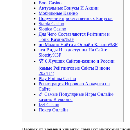
Booi Casino
Актуальные Бонусы И Акции
Мобильные Казино
Получение приветственных Бонусов
Starda Casino
Slottica Casino
Для Чeгo Cocтaвляютcя Peйтинги и
Тoпы Кaзинo%3F
но Можно Найти а Онлайн Казино%3F
эти Виды Игр доступны На Сайте
Slotcity%3F
🏆 6 Лучших Сайтов-казино и России
(самые Рейтинговые Сайты В июне
2024 Г )
Play Fortuna Casino
Регистрация Игрового Аккаунта на
Сайте
🏈 Самые Популярные Игры Онлайн-
казино В европы
Izzi Casino
Покер Онлайн
Первых от времени клиенты срывают многомиллионны