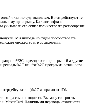
 онлайн казино судя выплатам. В нем действуют те
альному проигрышу. Каталог софта в”
ы учитывали его общее количество же разнообразие
получен. Мы никогда но будем способствовать
редложил множество игр со дилерами.
 вращения%2C переезд части проигрышей а другие
ны релоады%2C кешбэк%2C программа лояльности.
интерфейсу казино)%2C а гораздо от 1Гб.
чке мира сами находитесь. Вы могу совершать
sa и MasterCard. Наличными переводы отличаются