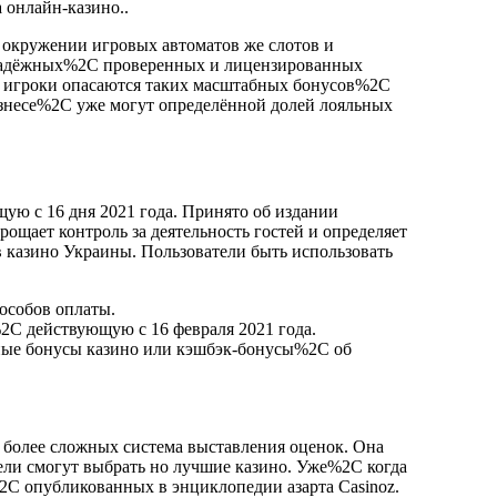
 онлайн-казино..
окружении игровых автоматов же слотов и
з надёжных%2C проверенных и лицензированных
о игроки опасаются таких масштабных бонусов%2C
изнесе%2C уже могут определённой долей лояльных
ую с 16 дня 2021 года. Принято об издании
рощает контроль за деятельность гостей и определяет
в казино Украины. Пользователи быть использовать
особов оплаты.
2C действующую с 16 февраля 2021 года.
ные бонусы казино или кэшбэк-бонусы%2C об
 более сложных система выставления оценок. Она
ли смогут выбрать но лучшие казино. Уже%2C когда
C опубликованных в энциклопедии азарта Casinoz.