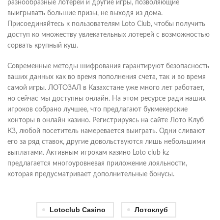
разнообразные лотереи и другие игры, позволяющие
выигрывать большие призы, не выходя из дома.
Присоединяйтесь к пользователям Loto Club, чтобы получить
доступ ко множеству увлекательных лотерей с возможностью
сорвать крупный куш.
Современные методы шифрования гарантируют безопасность
ваших данных как во время пополнения счета, так и во время
самой игры. ЛОТОЗАЛ в Казахстане уже много лет работает,
но сейчас мы доступны онлайн. На этом ресурсе ради наших
игроков собрано лучшее, что предлагают букмекерские
конторы в онлайн казино. Регистрируясь на сайте Лото Клуб
КЗ, любой посетитель намеревается выиграть. Одни сливают
его за ряд ставок, другие довольствуются лишь небольшими
выплатами. Активным игрокам казино Loto club kz
предлагается многоуровневая приложение лояльности,
которая предусматривает дополнительные бонусы.
Lotoclub Casino
Лотоклуб