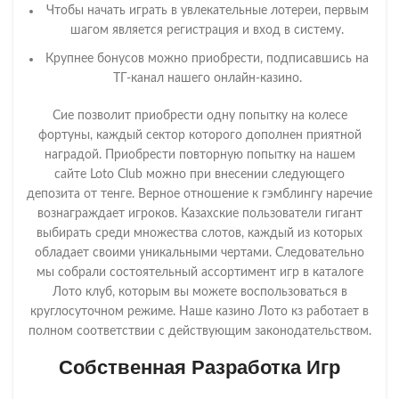
Чтобы начать играть в увлекательные лотереи, первым
шагом является регистрация и вход в систему.
Крупнее бонусов можно приобрести, подписавшись на
ТГ-канал нашего онлайн-казино.
Сие позволит приобрести одну попытку на колесе
фортуны, каждый сектор которого дополнен приятной
наградой. Приобрести повторную попытку на нашем
сайте Loto Club можно при внесении следующего
депозита от тенге. Верное отношение к гэмблингу наречие
вознаграждает игроков. Казахские пользователи гигант
выбирать среди множества слотов, каждый из которых
обладает своими уникальными чертами. Следовательно
мы собрали состоятельный ассортимент игр в каталоге
Лото клуб, которым вы можете воспользоваться в
круглосуточном режиме. Наше казино Лото кз работает в
полном соответствии с действующим законодательством.
Собственная Разработка Игр