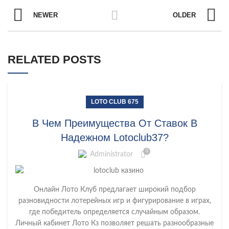
NEWER
OLDER
RELATED POSTS
LOTO CLUB 675
В Чем Преимущества От Ставок В
Надежном Lotoclub37?
0
Administrator
Онлайн Лото Клуб предлагает широкий подбор
разновидности лотерейных игр и фигурирование в играх,
где победитель определяется случайным образом.
Личный кабинет Лото Кз позволяет решать разнообразные