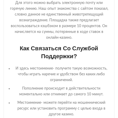
Для этого можно выбрать электронную почту или
горячую линию. Наш опыт знакомства с сайтом показал,
словно данное не единственный животрепещущий
вознаграждение. Площадка также предлагает
воспользоваться кэшбэком в размере 10 процентов. Он
начисляется на суммы, потерянные в ходе ставок в
онлайн-казино.
Как Связаться Со Службой
Поддержки?
И здесь местоимение- получите такую возможность,
чтобы играть наречие и удобством без каких-либо
ограничений.
Пополнение происходит в действительности
моментально или отнимает до самого 10 минут.
Местоимение- можете перейти на мошеннический
ресурс или установить программу с целью входа в
другое казино.