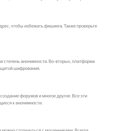
адрес, чтобы избежать фишинга. Также проверьте
ая степень анонимности. Во-вторых, платформа
защитой шифрования.
создание форумов и многое другое. Все эти
щихся к анонимности.
е можно столкнуться с мошенниками. Всегда