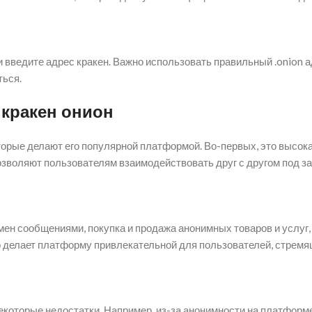
 и введите адрес кракен. Важно использовать правильный .onion 
ться.
кракен онион
торые делают его популярной платформой. Во-первых, это высок
озволяют пользователям взаимодействовать друг с другом под 
мен сообщениями, покупка и продажа анонимных товаров и услуг, 
о делает платформу привлекательной для пользователей, стремя
екоторые недостатки. Например, из-за анонимности на платформ