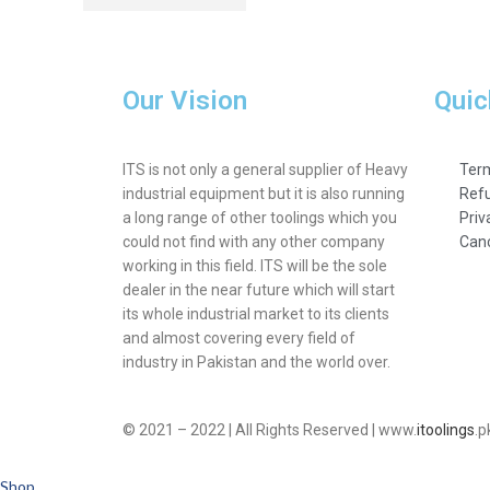
Our Vision
Quic
ITS is not only a general supplier of Heavy
Term
industrial equipment but it is also running
Refu
a long range of other toolings which you
Priv
could not find with any other company
Canc
working in this field. ITS will be the sole
dealer in the near future which will start
its whole industrial market to its clients
and almost covering every field of
industry in Pakistan and the world over.
© 2021 – 2022 | All Rights Reserved | www.
itoolings
.p
Shop