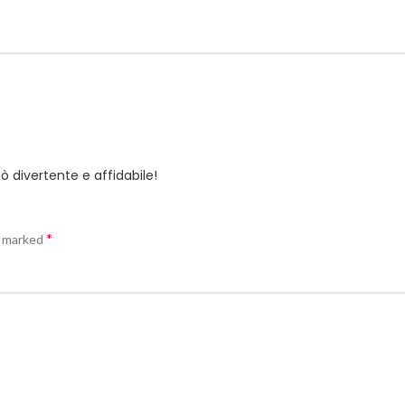
nò divertente e affidabile!
*
e marked