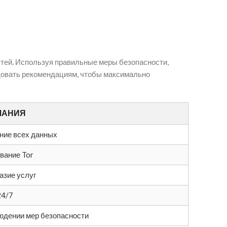
стей. Используя правильные меры безопасности,
едовать рекомендациям, чтобы максимально
ЧАНИЯ
ие всех данных
вание Tor
азие услуг
24/7
юдении мер безопасности