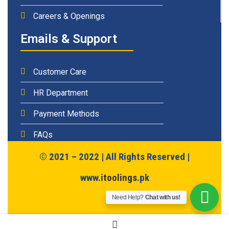
Careers & Openings
Emails & Support
Customer Care
HR Department
Payment Methods
FAQs
© 2021 – 2022 | All Rights Reserved |
www.
itoolings
.pk
Need Help?
Chat with us!