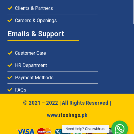
Clients & Partners
Careers & Openings
Emails & Support
Customer Care
HR Department
Payment Methods
FAQs
© 2021 – 2022 | All Rights Reserved |
www.
itoolings
.pk
Need Help?
Chat with us!