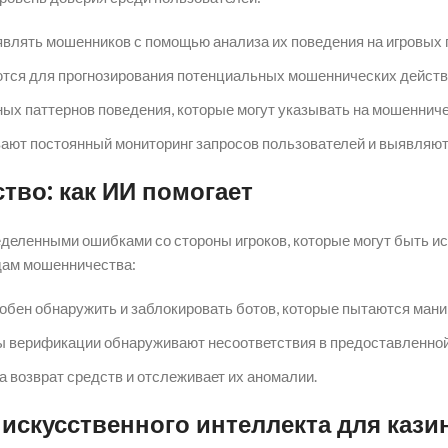
влять мошенников с помощью анализа их поведения на игровых
ся для прогнозирования потенциальных мошеннических действи
ых паттернов поведения, которые могут указывать на мошенниче
ют постоянный мониторинг запросов пользователей и выявляют
тво: как ИИ помогает
еделенными ошибками со стороны игроков, которые могут быть 
дам мошенничества:
бен обнаружить и заблокировать ботов, которые пытаются мани
 верификации обнаруживают несоответствия в предоставленно
 возврат средств и отслеживает их аномалии.
скусственного интеллекта для казин