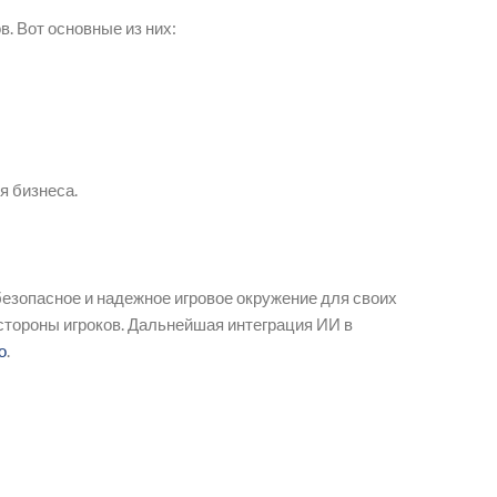
в. Вот основные из них:
я бизнеса.
безопасное и надежное игровое окружение для своих
стороны игроков. Дальнейшая интеграция ИИ в
о
.