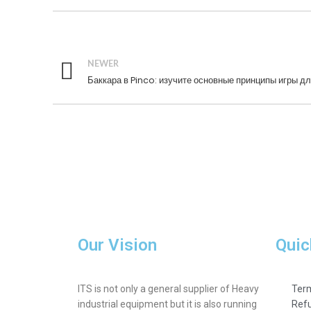
NEWER
Баккара в Pinco: изучите основные принципы игры д
Our Vision
Quic
ITS is not only a general supplier of Heavy
Term
industrial equipment but it is also running
Refu