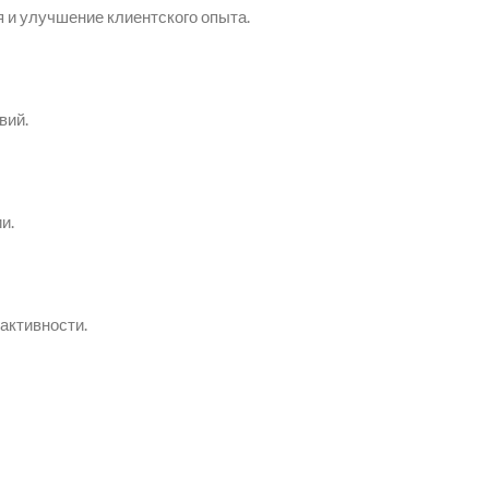
 и улучшение клиентского опыта.
вий.
и.
активности.