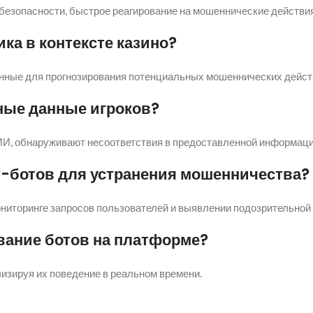
езопасности, быстрое реагирование на мошеннические действия
ика в контексте казино?
анные для прогнозирования потенциальных мошеннических дейст
ные данные игроков?
И, обнаруживают несоответствия в предоставленной информаци
ат-ботов для устранения мошенничества?
ниторинге запросов пользователей и выявлении подозрительной 
ование ботов на платформе?
изируя их поведение в реальном времени.