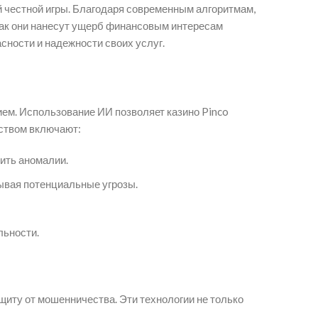
й честной игры. Благодаря современным алгоритмам,
как они нанесут ущерб финансовым интересам
сности и надежности своих услуг.
ием. Использование ИИ позволяет казино Pinco
ством включают:
ить аномалии.
вая потенциальные угрозы.
льности.
щиту от мошенничества. Эти технологии не только