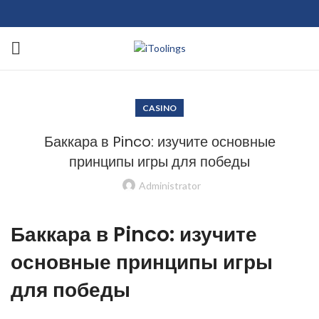
CASINO
Баккара в Pinco: изучите основные
принципы игры для победы
Administrator
Баккара в Pinco: изучите
основные принципы игры
для победы