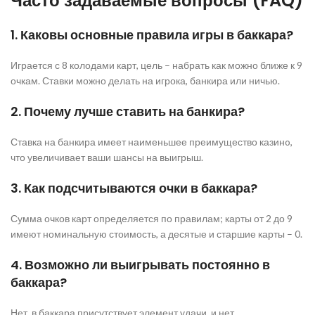
Часто задаваемые вопросы (FAQ)
1. Каковы основные правила игры в баккара?
Играется с 8 колодами карт, цель – набрать как можно ближе к 9
очкам. Ставки можно делать на игрока, банкира или ничью.
2. Почему лучше ставить на банкира?
Ставка на банкира имеет наименьшее преимущество казинo,
что увеличивает ваши шансы на выигрыш.
3. Как подсчитываются очки в баккара?
Сумма очков карт определяется по правилам; карты от 2 до 9
имеют номинальную стоимость, а десятые и старшие карты – 0.
4. Возможно ли выигрывать постоянно в
баккара?
Нет, в баккара присутствует элемент удачи, и нет