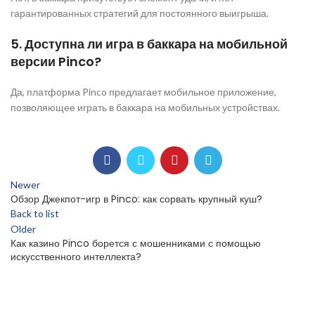
гарантированных стратегий для постоянного выигрыша.
5. Доступна ли игра в баккара на мобильной
версии Pinco?
Да, платформа Pinco предлагает мобильное приложение,
позволяющее играть в баккара на мобильных устройствах.
Newer
Обзор Джекпот-игр в Pinco: как сорвать крупный куш?
Back to list
Older
Как казино Pinco борется с мошенниками с помощью
искусственного интеллекта?