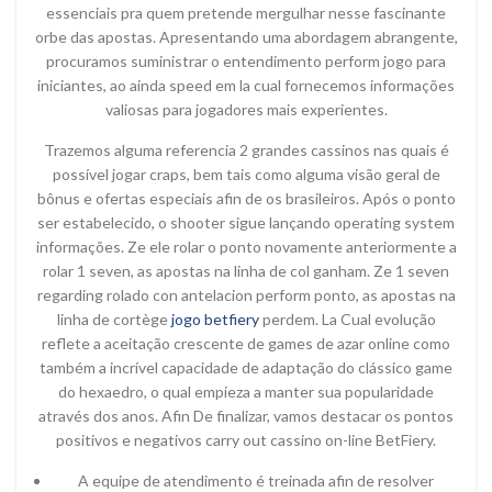
essenciais pra quem pretende mergulhar nesse fascinante
orbe das apostas. Apresentando uma abordagem abrangente,
procuramos suministrar o entendimento perform jogo para
iniciantes, ao ainda speed em la cual fornecemos informações
valiosas para jogadores mais experientes.
Trazemos alguma referencia 2 grandes cassinos nas quais é
possível jogar craps, bem tais como alguma visão geral de
bônus e ofertas especiais afin de os brasileiros. Após o ponto
ser estabelecido, o shooter sigue lançando operating system
informações. Ze ele rolar o ponto novamente anteriormente a
rolar 1 seven, as apostas na linha de col ganham. Ze 1 seven
regarding rolado con antelacion perform ponto, as apostas na
linha de cortège
jogo betfiery
perdem. La Cual evolução
reflete a aceitação crescente de games de azar online como
também a incrível capacidade de adaptação do clássico game
do hexaedro, o qual empieza a manter sua popularidade
através dos anos. Afin De finalizar, vamos destacar os pontos
positivos e negativos carry out cassino on-line BetFiery.
A equipe de atendimento é treinada afin de resolver