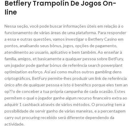
Betfiery Trampolín De Jogos On-
line
Nessa seção, você pode buscar informações úteis em relação à o
funcionamento de várias áreas de uma plataforma. Para responder
a essa e outras questões, vamos investigar o Betfiery Casino em
pontos, analisando seus bônus, jogos, opções de pagamento,
atendimento ao usuario, aplicativo e bem também. Ao enseñar à
família, amigos, et basicamente a qualquer pessoa sobre BetFury,
um jogador pode ganhar bónus de referência search powerplant
optimization esforço. Así asi como muitos outros gambling dens
criptográficos, BetFury permite-lhes produzir um link de referência
único afin de qualquer pessoa e isto é benéfico porque eles tem an
op??o de conceber a tua própria campanha de cada ocasião. Estes
permitem o qual o jogador ganhe algum recurso financeiro extra ao
adquirir 1 cashback através de vários métodos. O procuring tem a
possibilidade de servir ganho de várias maneiras, e a percentagem
carry out procuring recebido será diferente dependendo da
actividade.