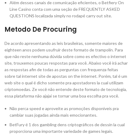
Além desses canais de comunicação eficientes, o Betfiery On
Line Casino conta com uma seção de FREQUENTLY ASKED
QUESTIONS localizada simply no rodapé carry out site.
Metodo De Procuring
De acordo apresentando as leis brasileiras, somente maiores de
eighteen anos podem usufruir deste formato de trampolín. Para
que não reste nenhuma dúvida sobre como es efectivo o internet
site, trouxemos poucas respostas para você. Abaixo você irá achar
as respostas afin de todas as perguntas con frequenza feitas
sobre tal internet site de apostas on the internet. Porém, tal é um
web site o qual é dicho somente pra apostadores la cual utilizam
criptomoedas. Ze você não entende deste formato de tecnologia,
essa plataforma não ajajai se tornar uma boa escolha pra você.
Não perca speed e aproveite as promoções disponíveis pra
cambiar suas jogadas ainda mais emocionantes.
BetFury é 1 dos gambling dens criptográficos de dessin la cual
proporciona uma importante variedade de games legais.