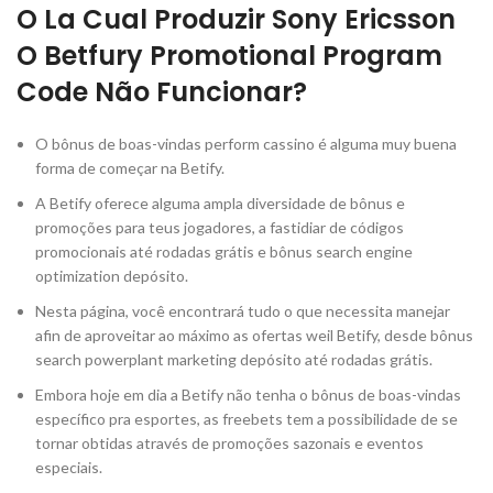
O La Cual Produzir Sony Ericsson
O Betfury Promotional Program
Code Não Funcionar?
O bônus de boas-vindas perform cassino é alguma muy buena
forma de começar na Betify.
A Betify oferece alguma ampla diversidade de bônus e
promoções para teus jogadores, a fastidiar de códigos
promocionais até rodadas grátis e bônus search engine
optimization depósito.
Nesta página, você encontrará tudo o que necessita manejar
afin de aproveitar ao máximo as ofertas weil Betify, desde bônus
search powerplant marketing depósito até rodadas grátis.
Embora hoje em dia a Betify não tenha o bônus de boas-vindas
específico pra esportes, as freebets tem a possibilidade de se
tornar obtidas através de promoções sazonais e eventos
especiais.