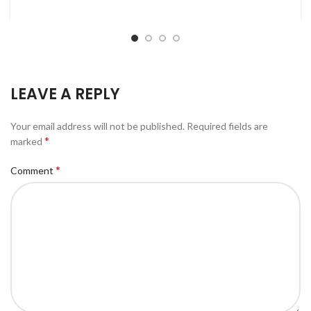
LEAVE A REPLY
Your email address will not be published.
Required fields are
*
marked
*
Comment