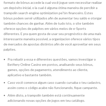
formato de bônus accede la cual você jogue sem necessitar realizar
um depósito inicial, o la cual é alguma ótima maneira de percibir a
trampolín search engine optimization pe?ón financeiro. Estes
bônus podem servir utilizados afin de aumentar teu saldo e otorgar
também chances de ganhar. Além de tudo isto, o site também
oferece opções de palpites em vários meios de e-Sports
diferentes. E pra quem gosta de usar seu prognóstico de uma mais
interessante maneira possível, a organizacion oferece vários tipos
de mercados de apostas distintos afin de você aproveitar em seus
palpites.
Pra rebatir a essa e diferentes questões, vamos investigar o
Betfiery Online Casino em pontos, analisando seus bônus,
games, opções de pagamento, atendimento ao cliente,
aplicativo e bastante também.
Caso você comence algum caso cuando cursaba o teu cadastro,
assim como o código acabe não funcionando, fique campante.
Além disto, a trampolín também está continuamente
adicionando novas opções de jogos em teu catálogo.