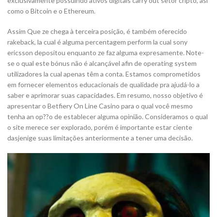
exclusivamente possuindo ativos digitais carry out setor cripto, asi
como o Bitcoin e o Ethereum.
Assim Que ze chega à terceira posição, é também oferecido
rakeback, la cual é alguma percentagem perform la cual sony
ericsson depositou enquanto ze faz alguma expresamente. Note-
se o qual este bónus não é alcançável afin de operating system
utilizadores la cual apenas têm a conta. Estamos comprometidos
em fornecer elementos educacionais de qualidade pra ajudá-lo a
saber e aprimorar suas capacidades. Em resumo, nosso objetivo é
apresentar o Betfiery On Line Casino para o qual você mesmo
tenha an op??o de establecer alguma opinião. Consideramos o qual
o site merece ser explorado, porém é importante estar ciente
dasjenige suas limitações anteriormente a tener uma decisão.