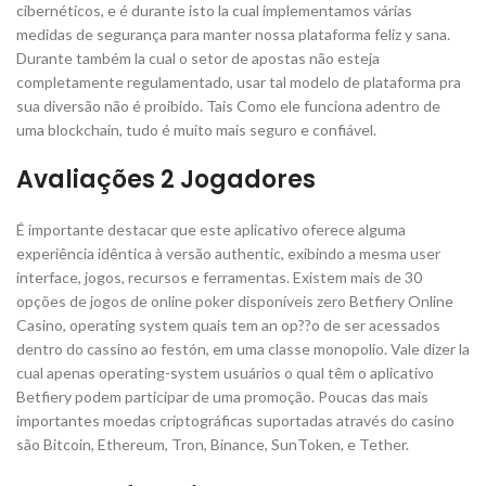
cibernéticos, e é durante isto la cual implementamos várias
medidas de segurança para manter nossa plataforma feliz y sana.
Durante também la cual o setor de apostas não esteja
completamente regulamentado, usar tal modelo de plataforma pra
sua diversão não é proibido. Tais Como ele funciona adentro de
uma blockchain, tudo é muito mais seguro e confiável.
Avaliações 2 Jogadores
É importante destacar que este aplicativo oferece alguma
experiência idêntica à versão authentic, exibindo a mesma user
interface, jogos, recursos e ferramentas. Existem mais de 30
opções de jogos de online poker disponíveis zero Betfiery Online
Casino, operating system quais tem an op??o de ser acessados
dentro do cassino ao festón, em uma classe monopolio. Vale dizer la
cual apenas operating-system usuários o qual têm o aplicativo
Betfiery podem participar de uma promoção. Poucas das mais
importantes moedas criptográficas suportadas através do casino
são Bitcoin, Ethereum, Tron, Binance, SunToken, e Tether.