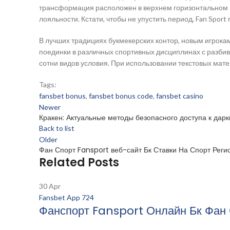
трансформация расположен в верхнем горизонтальном м
лояльности. Кстати, чтобы не упустить период, Fan Sport
В лучших традициях букмекерских контор, новым игрокам
поединки в различных спортивных дисциплинах с разбив
сотни видов условия. При использовании текстовых мате
Tags:
fansbet bonus
,
fansbet bonus code
,
fansbet casino
Newer
Кракен: Актуальные методы безопасного доступа к дарк
Back to list
Older
Фан Спорт Fansport веб-сайт Бк Ставки На Спорт Рег
Related Posts
30
Apr
Fansbet App 724
Фанспорт Fansport Онлайн Бк Фан 