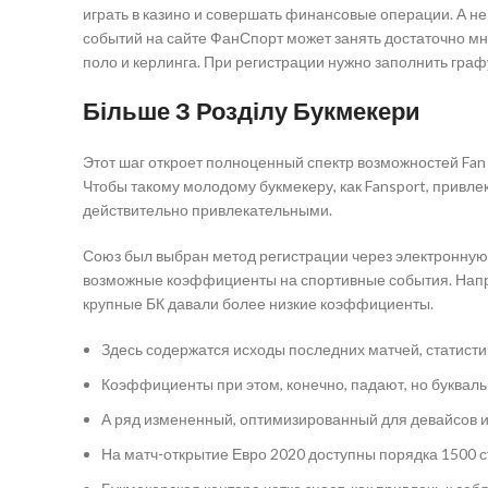
играть в казино и совершать финансовые операции. А 
событий на сайте ФанСпорт может занять достаточно мно
поло и керлинга. При регистрации нужно заполнить граф
Більше З Розділу Букмекери
Этот шаг откроет полноценный спектр возможностей Fan 
Чтобы такому молодому букмекеру, как Fansport, привле
действительно привлекательными.
Союз был выбран метод регистрации через электронную 
возможные коэффициенты на спортивные события. Напри
крупные БК давали более низкие коэффициенты.
Здесь содержатся исходы последних матчей, статисти
Коэффициенты при этом, конечно, падают, но букваль
А ряд измененный, оптимизированный для девайсов 
На матч-открытие Евро 2020 доступны порядка 1500 с