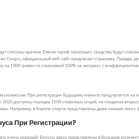
дут списаны краткое. Ежели тариф проиграет, средства будут списан
н Спорт», официальный веб-сайт предлагает страховку. Правда, девч
 на 1000 гривен со страховкой 100% на экспресс с коэффициентом 1.
ез комиссии. При регистрации будущему клиенту предлагается на 
о 2020 доступны порядка 1500 ставочных опций, на поединок второг
иры. Например, в Короле спорта представлены даже низшие лиги с
уса При Регистрации?
тать очень хорошей. Бонусы здесь представлены в большом количест