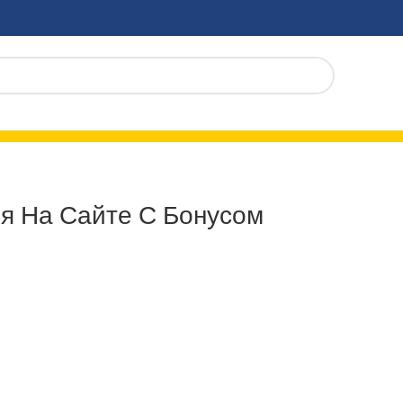
ия На Сайте С Бонусом