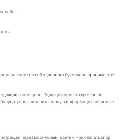
 онлайн.
порт.
 Ставки на спорт на сайте данного букмекера принимаются
едакции запрещено. Редакция проекта краткое не
й бонус, нужно заполнить полную информацию об игроке
истрацию через мобильный, а затем – заключать спор,