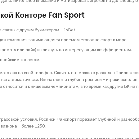
бя дополнительное внимание и мотивировать игроков на дальнейшую 
кой Конторе Fan Sport
связи» с другим букмекером – 1xBet.
дая компания, занимающаяся приемом ставок на спорт в мире.
в прематч или лайв) и кликнуть по интересующим коэффициентам.
ропейским коллегам.
ата апк на свой телефон. Скачать его можно в разделе «Приложения
ся автоматически. Впечатляет и глубина росписи – игроки исполин п
е относится и к нишевым чемпионатам, в то время как другие БК на
страховкой условия. Росписи Фанспорт поражает глубиной и разнооб
ивизиона – более 1250.
мекер предлагает заключить условия на мини-лотереи, карточные иг