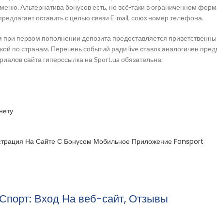
еню. Альтернатива бонусов есть, но всё-таки в ограниченном форм
 предлагает оставить с целью связи E-mail, союз номер телефона.
 при первом пополнении депозита предоставляется приветственный 
кой по странам. Перечень событий ради live ставок аналогичен пр
риалов сайта гиперссылка на Sport.ua обязательна.
нету
истрация На Сайте С Бонусом Мобильное Приложение Fansport
Спорт: Вход На веб-сайт, Отзывы