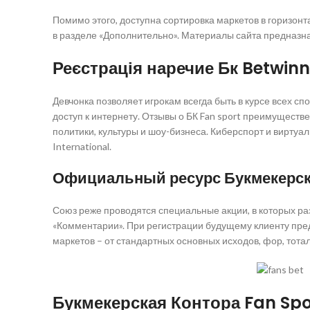
Помимо этого, доступна сортировка маркетов в горизонт
в разделе «Дополнительно». Материалы сайта предназнач
Реєстрація наречие Бк Betwin
Девчонка позволяет игрокам всегда быть в курсе всех с
доступ к интернету. Отзывы о БК Fan sport преимущест
политики, культуры и шоу-бизнеса. Киберспорт и виртуа
International.
Официальный ресурс Букмекерс
Союз реже проводятся специальные акции, в которых р
«Комментарии». При регистрации будущему клиенту пред
маркетов – от стандартных основных исходов, фор, тота
Букмекерская Контора Fan Spo