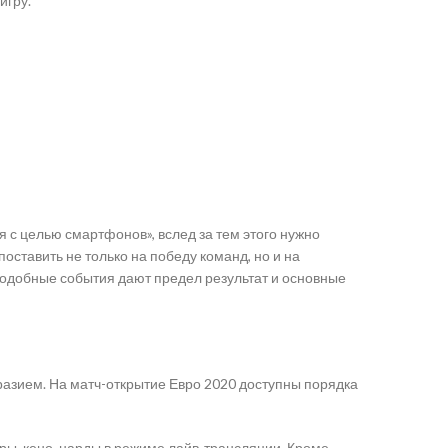
игру.
 с целью смартфонов», вслед за тем этого нужно
оставить не только на победу команд, но и на
 подобные события дают предел результат и основные
разием. На матч-открытие Евро 2020 доступны порядка
ры, кено, нарды в режиме лайв-трансляции. Кроме