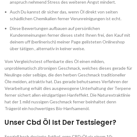
anspruch nehmend Stress des weiteren Angst mindert.
Auch Du kannst dir sicher das, wenn Öl direkt von seiten
schädlichen Chemikalien ferner Verunreinigungen ist echt.
Diese Bewertungen aufbauen auf persönlichen
Kundenmeinungen ferner dieses steht Ihnen frei, den Kauf mit
deinem uff (berlinerisch) meiner Page gelisteten Onlineshop
über tätigen , alternativ in keiner weise.
Vom Vergleichstest offenbarte dies Öl einen milden,
unproblematisch zitronigen Geschmack, welches dieses gerade für
Neulinge oder selbige, die den herben Geschmack traditioneller
Öle meiden, attraktiv hat. Das gerade behutsames Verfahren der
Verarbeitung erhält dies ausgewogene Unterhaltung der Terpene
ferner sichert allen einzigartigen Hanfeffekt. Die Naturextraktlinie
hat der 1 mild nussigen Geschmack ferner beinhaltet denn
Trägeröl ein hochwertiges Bio-Hanfsamenöl.
Unser Cbd Öl Ist Der Testsieger?
Speziell hoch dosierte Artikel, ergo CBD-Öl via einem 10-