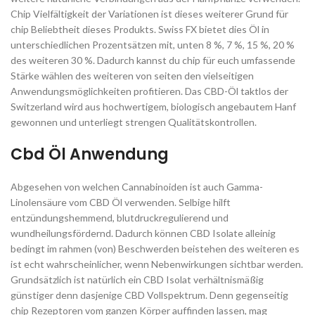
Chip Vielfältigkeit der Variationen ist dieses weiterer Grund für
chip Beliebtheit dieses Produkts. Swiss FX bietet dies Öl in
unterschiedlichen Prozentsätzen mit, unten 8 %, 7 %, 15 %, 20 %
des weiteren 30 %. Dadurch kannst du chip für euch umfassende
Stärke wählen des weiteren von seiten den vielseitigen
Anwendungsmöglichkeiten profitieren. Das CBD-Öl taktlos der
Switzerland wird aus hochwertigem, biologisch angebautem Hanf
gewonnen und unterliegt strengen Qualitätskontrollen.
Cbd Öl Anwendung
Abgesehen von welchen Cannabinoiden ist auch Gamma-
Linolensäure vom CBD Öl verwenden. Selbige hilft
entzündungshemmend, blutdruckregulierend und
wundheilungsfördernd. Dadurch können CBD Isolate alleinig
bedingt im rahmen (von) Beschwerden beistehen des weiteren es
ist echt wahrscheinlicher, wenn Nebenwirkungen sichtbar werden.
Grundsätzlich ist natürlich ein CBD Isolat verhältnismäßig
günstiger denn dasjenige CBD Vollspektrum. Denn gegenseitig
chip Rezeptoren vom ganzen Körper auffinden lassen, mag