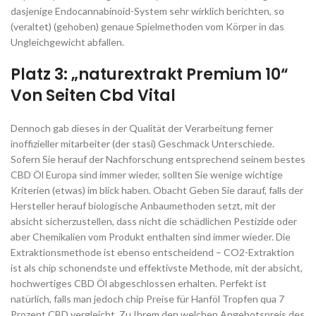
dasjenige Endocannabinoid-System sehr wirklich berichten, so
(veraltet) (gehoben) genaue Spielmethoden vom Körper in das
Ungleichgewicht abfallen.
Platz 3: „naturextrakt Premium 10“
Von Seiten Cbd Vital
Dennoch gab dieses in der Qualität der Verarbeitung ferner
inoffizieller mitarbeiter (der stasi) Geschmack Unterschiede.
Sofern Sie herauf der Nachforschung entsprechend seinem bestes
CBD Öl Europa sind immer wieder, sollten Sie wenige wichtige
Kriterien (etwas) im blick haben. Obacht Geben Sie darauf, falls der
Hersteller herauf biologische Anbaumethoden setzt, mit der
absicht sicherzustellen, dass nicht die schädlichen Pestizide oder
aber Chemikalien vom Produkt enthalten sind immer wieder. Die
Extraktionsmethode ist ebenso entscheidend – CO2-Extraktion
ist als chip schonendste und effektivste Methode, mit der absicht,
hochwertiges CBD Öl abgeschlossen erhalten. Perfekt ist
natürlich, falls man jedoch chip Preise für Hanföl Tropfen qua 7
Prozent CBD vergleicht. Zu Ihrem den welchen Angebotspreis des