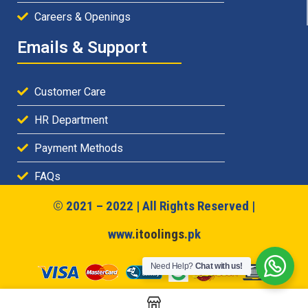
Careers & Openings
Emails & Support
Customer Care
HR Department
Payment Methods
FAQs
© 2021 – 2022 | All Rights Reserved |
www.
itoolings
.pk
Need Help?
Chat with us!