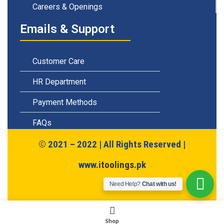
Careers & Openings
Emails & Support
Customer Care
HR Department
Payment Methods
FAQs
© 2021 – 2022 | All Rights Reserved |
www.
itoolings
.pk
Need Help?
Chat with us!
Shop