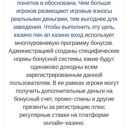
понятна и обоснована. Чем больше
игроков размещают игровые взносы
реальными деньгами, тем выгоднее для
заведения. Чтобы выполнить эту цель,
казино
пин ап казино вход
использует
многоуровневую программу бонусов.
Администрацией созданы специфические
нормы бонусной системы, какие будут
одинаково доходны всем
зарегистрированным данной
пользователям. В ее рамках игроки могут
получить дополнительные деньги на
бонусный счет, промо-спины и другие
презенты за регистрацию плюс
регулярные ставки на платформе
онлайн-казино.