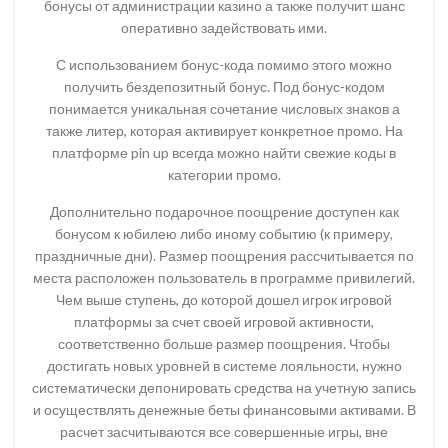
бонусы от администрации казино а также получит шанс
оперативно задействовать ими.
С использованием бонус-кода помимо этого можно
получить бездепозитный бонус. Под бонус-кодом
понимается уникальная сочетание числовых знаков а
также литер, которая активирует конкретное промо. На
платформе pin up всегда можно найти свежие коды в
категории промо.
Дополнительно подарочное поощрение доступен как
бонусом к юбилею либо иному событию (к примеру,
праздничные дни). Размер поощрения рассчитывается по
места расположен пользователь в программе привилегий.
Чем выше ступень, до которой дошел игрок игровой
платформы за счет своей игровой активности,
соответственно больше размер поощрения. Чтобы
достигать новых уровней в системе лояльности, нужно
систематически депонировать средства на учетную запись
и осуществлять денежные беты финансовыми активами. В
расчет засчитываются все совершенные игры, вне