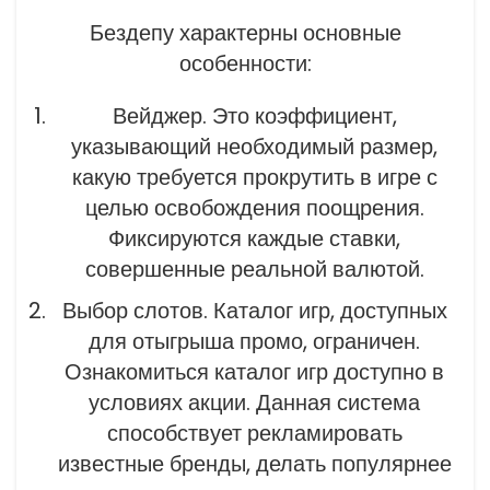
Бездепу характерны основные
особенности:
Вейджер. Это коэффициент,
указывающий необходимый размер,
какую требуется прокрутить в игре с
целью освобождения поощрения.
Фиксируются каждые ставки,
совершенные реальной валютой.
Выбор слотов. Каталог игр, доступных
для отыгрыша промо, ограничен.
Ознакомиться каталог игр доступно в
условиях акции. Данная система
способствует рекламировать
известные бренды, делать популярнее