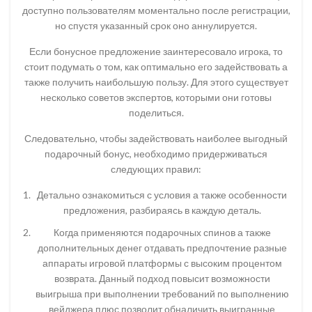
доступно пользователям моментально после регистрации,
но спустя указанный срок оно аннулируется.
Если бонусное предложение заинтересовало игрока, то
стоит подумать о том, как оптимально его задействовать а
также получить наибольшую пользу. Для этого существует
несколько советов экспертов, которыми они готовы
поделиться.
Следовательно, чтобы задействовать наиболее выгодный
подарочный бонус, необходимо придерживаться
следующих правил:
Детально ознакомиться с условия а также особенности
предложения, разбираясь в каждую деталь.
Когда применяются подарочных спинов а также
дополнительных денег отдавать предпочтение разные
аппараты игровой платформы с высоким процентом
возврата. Данный подход повысит возможности
выигрыша при выполнении требований по выполнению
вейджера плюс позволит обналичить выигранные