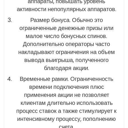
аппараты, повышать уровень
активности непопулярных аппаратов.
Размер бонуса. Обычно это
ограниченные денежные призы или
малое число бонусных спинов.
Дополнительно операторы часто
накладывают ограничения на объем
вывода выигрыша, полученного
благодаря акции.
Временные рамки. Ограниченность
времени подключения плюс
применения акции не позволяет
клиентам длительно использовать
процесс ставок а также стимулирует к
интенсивному процессу, пополнению
счета.