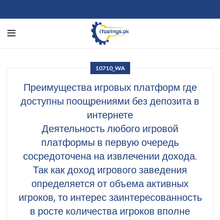
10710_WA
Преимущества игровых платформ где
доступны поощрениями без депозита в
интернете
Деятельность любого игровой
платформы в первую очередь
сосредоточена на извлечении дохода.
Так как доход игрового заведения
определяется от объема активных
игроков, то интерес заинтересованность
в росте количества игроков вполне