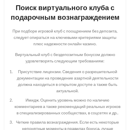
Поиск виртуального клуба с
подарочным вознаграждением
При подборе игровой клуб с поощрением без депозита,
следует опираться на ключевыми критериями защиты
плюс надежности онлайн-казино.
Виртуальный клуб с бездепозитным бонусом должно
удовлетворять следующим требованиям:
Присутствие лицензии. Сведения о разрешительной
документации на проведение азартной деятельности
должна находиться в открытом доступе а также быть
актуальной.
Имидж. Оценить уровень можно по наличию
комментариев а также рекомендаций реальных игроков
в специализированных сообществах, в соцсетях и др..
Четкие правила вознаграждения. Если есть некоторые
непонятные моменты в правилах бонуса, лучше