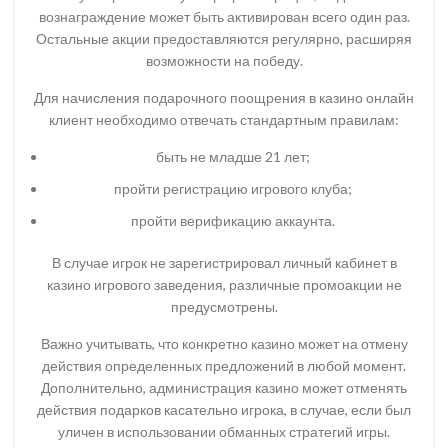
вознаграждение может быть активирован всего один раз.
Остальные акции предоставляются регулярно, расширяя
возможности на победу.
Для начисления подарочного поощрения в казино онлайн
клиент необходимо отвечать стандартным правилам:
быть не младше 21 лет;
пройти регистрацию игрового клуба;
пройти верификацию аккаунта.
В случае игрок не зарегистрировал личный кабинет в
казино игрового заведения, различные промоакции не
предусмотрены.
Важно учитывать, что конкретно казино может на отмену
действия определенных предложений в любой момент.
Дополнительно, администрация казино может отменять
действия подарков касательно игрока, в случае, если был
уличен в использовании обманных стратегий игры.