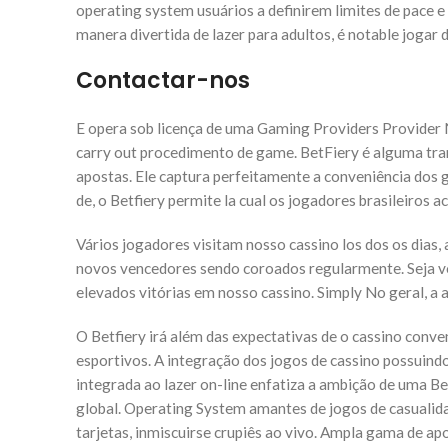
operating system usuários a definirem limites de pace 
manera divertida de lazer para adultos, é notable jogar d
Contactar-nos
E opera sob licença de uma Gaming Providers Provider N.
carry out procedimento de game. BetFiery é alguma tra
apostas. Ele captura perfeitamente a conveniência dos 
de, o Betfiery permite la cual os jogadores brasileiros a
Vários jogadores visitam nosso cassino los dos os di
novos vencedores sendo coroados regularmente. Seja vo
elevados vitórias em nosso cassino. Simply No geral, a
O Betfiery irá além das expectativas de o cassino con
esportivos. A integração dos jogos de cassino possuind
integrada ao lazer on-line enfatiza a ambição de uma B
global. Operating System amantes de jogos de casualidad
tarjetas, inmiscuirse crupiês ao vivo. Ampla gama de a