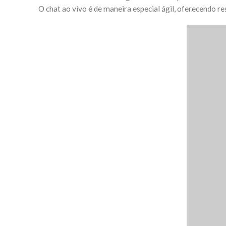
O chat ao vivo é de maneira especial ágil, oferecendo re