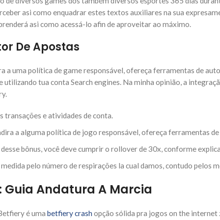
ano de diversos games dos também diversos esportes 365 dias durante
perceber asi como enquadrar estes textos auxiliares na sua expresa
prenderá asi como acessá-lo afin de aproveitar ao máximo.
or De Apostas
ira a uma política de game responsável, ofereça ferramentas de auto
nte utilizando tua conta Search engines. Na minha opinião, a integr
ry.
s transações e atividades de conta.
 adira a alguma política de jogo responsável, ofereça ferramentas d
desse bônus, você deve cumprir o rollover de 30x, conforme explic
medida pelo número de respirações la cual damos, contudo pelos mo
y: Guia Andatura A Marcia
 Betfiery é uma
betfiery crash
opção sólida pra jogos on the internet 