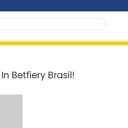
 Betfiery Brasil!