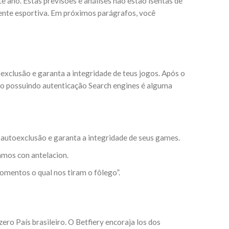
 ano. Estas previsões e análises não estão isentas de
mente esportiva. Em próximos parágrafos, você
exclusão e garanta a integridade de teus jogos. Após o
ação possuindo autenticação Search engines é alguma
e autoexclusão e garanta a integridade de seus games.
amos con antelacion.
mentos o qual nos tiram o fôlego”.
zero País brasileiro. O Betfiery encoraja los dos