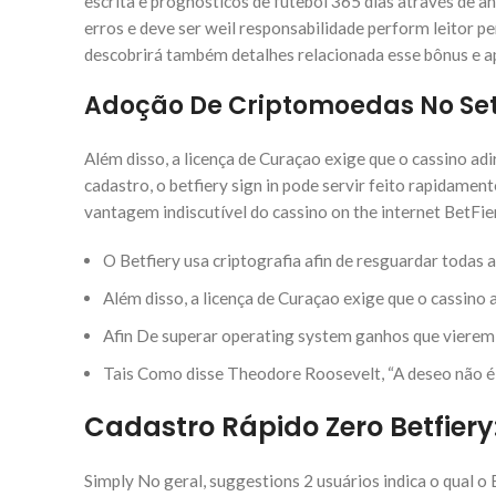
escrita e prognósticos de futebol 365 dias através de 
erros e deve ser weil responsabilidade perform leitor 
descobrirá também detalhes relacionada esse bônus e a
Adoção De Criptomoedas No Set
Além disso, a licença de Curaçao exige que o cassino ad
cadastro, o betfiery sign in pode servir feito rapidame
vantagem indiscutível do cassino on the internet BetFie
O Betfiery usa criptografia afin de resguardar todas a
Além disso, a licença de Curaçao exige que o cassino
Afin De superar operating system ganhos que vierem 
Tais Como disse Theodore Roosevelt, “A deseo não é 
Cadastro Rápido Zero Betfier
Simply No geral, suggestions 2 usuários indica o qual o