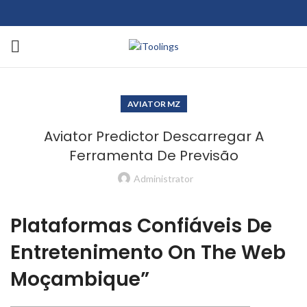
AVIATOR MZ
Aviator Predictor Descarregar A
Ferramenta De Previsão
Administrator
Plataformas Confiáveis De
Entretenimento On The Web
Moçambique”