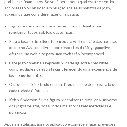
problemas financeiros. Se você perceber o qual está se sentindo
sob pressão ou ansioso em relação aos seus hábitos de jogo,
sugerimos que considere fazer uma pausa.
Jogos de apostas on the internet como o Aviator são
regulamentados sob leis específicas.
Para o jogador inteligente em busca weil emoção das apostas
online no Aviator, o livro sobre esportes da Megagamelive
oferece um web site para uma excitação incomparável.
Este jogo combina a imprevisibilidade ag sorte com while
complexidades da estratégia, oferecendo uma experiência de
jogo emocionante​​.
O processo é ilustrado em um diagrama, que demonstra lo que
cada rodada é formada.
Keith Anderson é uma figura proeminente simply no universo
dos jogos de azar, possuindo uma abordagem meticulosa e
perspicaz.
Após a instalação, abra to aplicativo e comece a fazer previsões