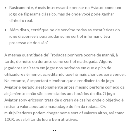
Basicamente, é mais interessante pensar no Aviator como um
jogo de fliperama clássico, mas de onde você pode ganhar
dinheiro real.
Além disto, certifique-se de servirse todas as estatísticas do
jogo disponíveis para ajudar some sort of informar o teu
processo de decisão.”
A mesma quantidade de” “rodadas por hora ocorre de manhã, à
tarde, de noite ou durante some sort of madrugada. Alguns
jogadores insistem em jogar nos períodos em que o pico de
utilizadores é menor, acreditando que há mais chances para vencer.
No entanto, é importante lembrar que o rendimiento do jogo
Aviator é gerado aleatoriamente antes mesmo perform começo da
alejamiento e não são conectados aos horários do dia. O jogo
Aviator sony ericsson trata de o crash de casino onde o objetivo é
retirar u valor apostado maraudage do fim da rodada. Os
multiplicadores podem chegar some sort of valores altos, asi como
100X, possibilitando lucro bem atrativos.