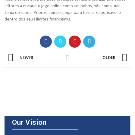
leitores a encarar o jogo online como um hobby, não como uma
tema de renda. Priorize sempre jogar para forma responsável e
dentro dos seus limites financeiros.
NEWER
OLDER
Our Vision