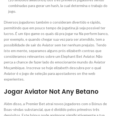
combinadas para gerar um hash, la cual determina o trabajo do
jogo.
Diversos jogadores também o consideram divertido e rápido,
permitindo que em pouco tempo de jogatina já seja possível ter
lucros. É um tipo game os quais dá pra jogar na fila perform banco,
por exemplo, e quando chegar sua vez para ser atendido, tem a
possibilidade de sair do Aviator sem ter nenhum prejuízo. Tendo
isto em mente, separamos alguns prós elizabeth contras que
consideramos relevantes sobre um Elephant Bet Aviator. Não
perca a chance de fazer lado do emocionante mundo do Aviator
Moçambique. Inscreva-se hoje elizabeth descubra por o qual
Aviator é o jogo de seleção para apostadores on the web
experientes.
Jogar Aviator Not Any Betano
Além disso, a Premier Bet atrai novos jogadores com o Bónus de
Boas-vindas substancial, que é dividido pelos primeiros três
depósitos. Este bónus pode aprimorar significativamente a tua