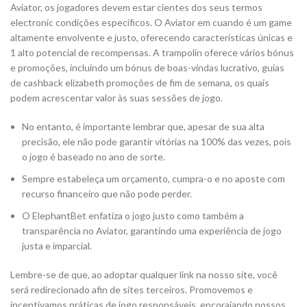
Aviator, os jogadores devem estar cientes dos seus termos
electronic condições específicos. O Aviator em cuando é um game
altamente envolvente e justo, oferecendo características únicas e
1 alto potencial de recompensas. A trampolín oferece vários bónus
e promoções, incluindo um bónus de boas-vindas lucrativo, guias
de cashback elizabeth promoções de fim de semana, os quais
podem acrescentar valor às suas sessões de jogo.
No entanto, é importante lembrar que, apesar de sua alta
precisão, ele não pode garantir vitórias na 100% das vezes, pois
o jogo é baseado no ano de sorte.
Sempre estabeleça um orçamento, cumpra-o e no aposte com
recurso financeiro que não pode perder.
O ElephantBet enfatiza o jogo justo como também a
transparência no Aviator, garantindo uma experiência de jogo
justa e imparcial.
Lembre-se de que, ao adoptar qualquer link na nosso site, você
será redirecionado afin de sites terceiros. Promovemos e
incentivamos práticas de jogo responsáveis, encorajando nossos