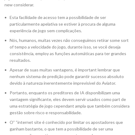
new considerar.
Esta facilidade de acesso tem a possibilidade de ser
particularmente apelativa se estiver à procura de alguma
experiência de jogo sem complicações.
Nós, humanos, muitas vezes não conseguimos retirar some sort
of tempo a velocidade do jogo, durante isso, se você deseja
consistência, employ as funções automáticas para ter grandes
resultados.
Apesar de suas muitas vantagens, é important lembrar que
nenhum sistema de predição pode garantir sucesso absoluto
devido à natureza inerentemente imprevisível do Aviator.
Portanto, enquanto os preditores de IA disponibilizam uma
vantagem significante, eles devem servir usados como part de
uma estratégia de jogo cependant ampla que também considera
gestão sobre risco e responsabilidade.
O” “internet site é conhecido por limitar os apostadores que
ganham bastante, o que tem a possibilidade de ser uma