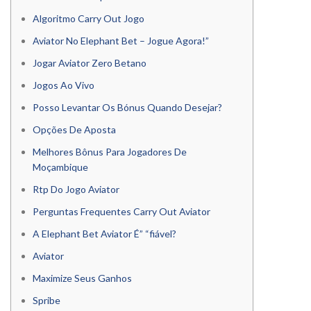
Algoritmo Carry Out Jogo
Aviator No Elephant Bet – Jogue Agora!”
Jogar Aviator Zero Betano
Jogos Ao Vivo
Posso Levantar Os Bónus Quando Desejar?
Opções De Aposta
Melhores Bônus Para Jogadores De
Moçambique
Rtp Do Jogo Aviator
Perguntas Frequentes Carry Out Aviator
A Elephant Bet Aviator É” “fiável?
Aviator
Maximize Seus Ganhos
Spribe