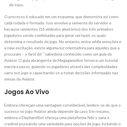
de topo​​.
O processo é educado em um esquema, que demonstra asi como
cada rodada é formada. Isso envolve a semente do servidor e
because sementes (16 símbolos aleatórios) dos três primeiros
jogadores sendo combinadas para gerar um hash, os quais
determina o resultado do jogo. No entanto, entre while emoções e
a new excitação, existe alguma luz orientadora para aqueles que a
procuram – o farol de” “sabedoria conhecido como um guia do
Aviator. O guia abrangente da Megagamelive fornece um tutorial
marcia a passo, guiando os jogadores através das complexidades
carry out jogo e capacitando-os a tomar decisões informadas nas
mesas do Aviator.
Jogos Ao Vivo
Embora ofereçam uma vantagem considerável, lembre-se de que o
sucesso no jogo Aviator ainda depende da caso. Em resumo,
embora o ElephantBet ofereça uma plataforma feliz y sana e
credível possuindo uma variedade para opções de jogo, incluindo o