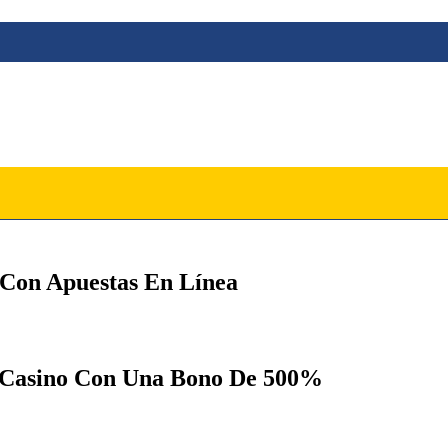
 Con Apuestas En Línea
e Casino Con Una Bono De 500%