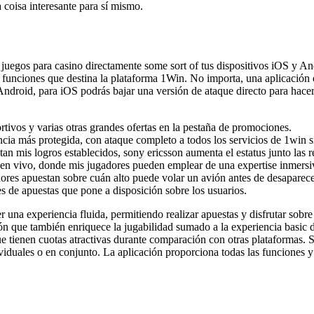
 coisa interesante para sí mismo.
s juegos para casino directamente some sort of tus dispositivos iOS y 
 las funciones que destina la plataforma 1Win. No importa, una aplicació
 Android, para iOS podrás bajar una versión de ataque directo para hace
ivos y varias otras grandes ofertas en la pestaña de promociones.
encia más protegida, con ataque completo a todos los servicios de 1win 
n mis logros establecidos, sony ericsson aumenta el estatus junto las 
 en vivo, donde mis jugadores pueden emplear de una expertise inmersiv
res apuestan sobre cuán alto puede volar un avión antes de desaparecer
s de apuestas que pone a disposición sobre los usuarios.
una experiencia fluida, permitiendo realizar apuestas y disfrutar sobr
ación que también enriquece la jugabilidad sumado a la experiencia basic
 tienen cuotas atractivas durante comparación con otras plataformas. So
duales o en conjunto. La aplicación proporciona todas las funciones y c