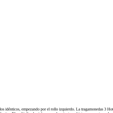
los idénticos, empezando por el rollo izquierdo. La tragamonedas 3 Ho