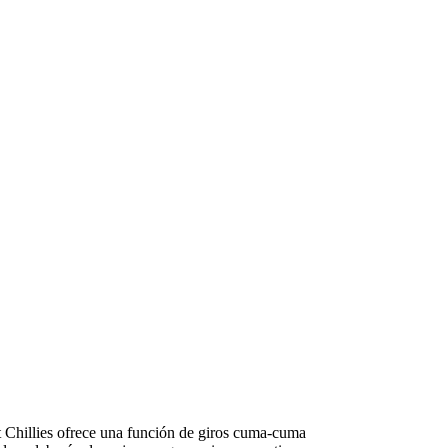
t Chillies ofrece una función de giros cuma-cuma