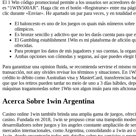
El 1 Win código promocional permite a los usuarios ser acreedores de
es “1WIN500AR”. Haga clic en el botón «Registrarse» entre ma página 
clic durante «Enviar». He apartado un par para veces, y en totalidad es
El baloncesto es uno de los juegos os quais más números sobre 
olímpicos.
Es bronze sencillo y adictivo que no les darás cuenta para que e
El Gambling establishment 1Win es mi plataforma de afición que
ofrecidas.
Para proteger los datos de mis jugadores y sus cuentas, la organ
Ambas opciones son cómodas y seguras, así que puedes elegir l
Para garantizar una opinion fluida, se recomienda servirse el mismo m
transacción, not any olvides revisar los términos y situaciones. En 1W
crédito to débito como Australian visa y MasterCard, transferencias ba
que que los retiros pueden tardar no meio de uno a 3 días hábiles, de
máquinas tragamonedas sobre 1Win son algun imán para mis aficiona
Acerca Sobre 1win Argentina
Casino online 1win también brinda una amplia gama de juegos, ofreci
casino. Fundada en 2018, 1win se propuso crear una trampolín modern
desarrolladores sobre juegos y los angeles constante ampliación de ser
mercados internacionales, como Argentina, consolidando a 1win asi como
1win, donde encontrarán todos mis detalles sobre tus servicios y pro