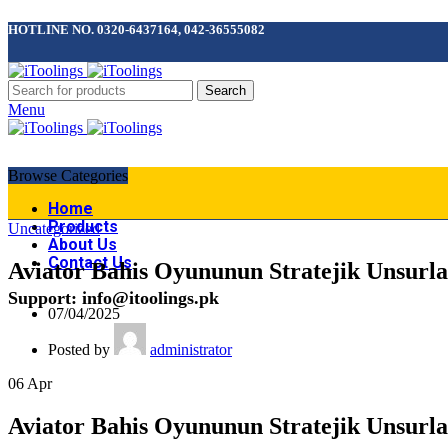
HOTLINE NO. 0320-6437164, 042-36555082
Search
Menu
Browse Categories
Home
Products
Uncategorized
About Us
Contact Us
Aviator Bahis Oyununun Stratejik Unsurla
Support: info@itoolings.pk
07/04/2025
Posted by
administrator
06
Apr
Aviator Bahis Oyununun Stratejik Unsurla