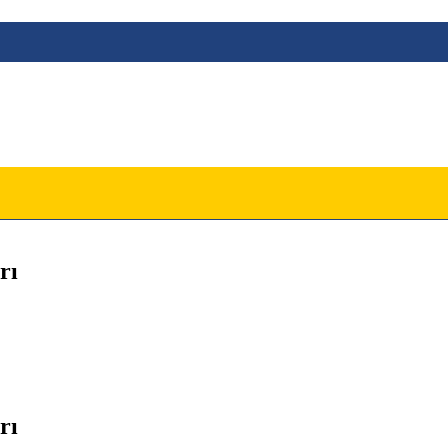
rı
rı