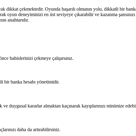
arak dikkat çekmektedir. Oyunda başarılı olmanın yolu, dikkatli bir bank
larak oyun deneyiminizi en üst seviyeye çıkarabilir ve kazanma şansınızı 
ın anahtarıdır.
nce bahislerinizi çekmeye çalışırsınız.
kili bir banka hesabı yönetimidir.
 ve duygusal kararlar almaktan kaçınarak kayıplarınızı minimize edebil
larınızı daha da artırabilirsiniz.