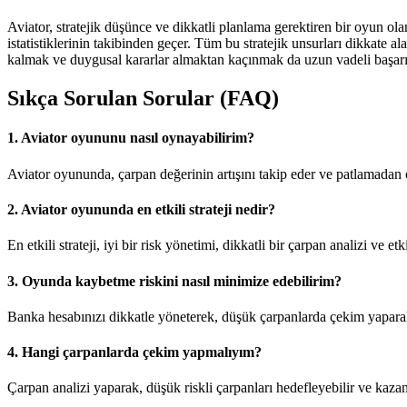
Aviator, stratejik düşünce ve dikkatli planlama gerektiren bir oyun ol
istatistiklerinin takibinden geçer. Tüm bu stratejik unsurları dikkate a
kalmak ve duygusal kararlar almaktan kaçınmak da uzun vadeli başarın
Sıkça Sorulan Sorular (FAQ)
1. Aviator oyununu nasıl oynayabilirim?
Aviator oyununda, çarpan değerinin artışını takip eder ve patlamadan ö
2. Aviator oyununda en etkili strateji nedir?
En etkili strateji, iyi bir risk yönetimi, dikkatli bir çarpan analizi ve et
3. Oyunda kaybetme riskini nasıl minimize edebilirim?
Banka hesabınızı dikkatle yöneterek, düşük çarpanlarda çekim yaparak
4. Hangi çarpanlarda çekim yapmalıyım?
Çarpan analizi yaparak, düşük riskli çarpanları hedefleyebilir ve kazanç