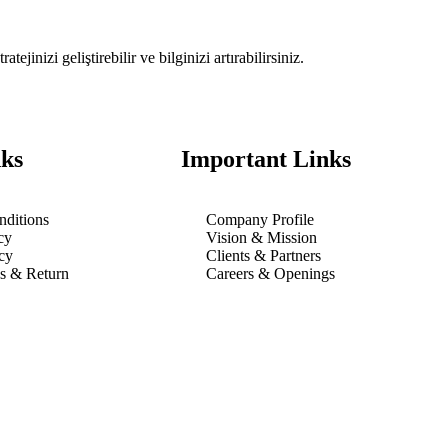
tejinizi geliştirebilir ve bilginizi artırabilirsiniz.
ks
Important Links
ditions
Company Profile
cy
Vision & Mission
cy
Clients & Partners
ns & Return
Careers & Openings