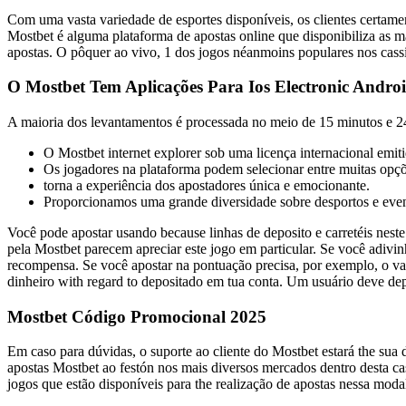
Com uma vasta variedade de esportes disponíveis, os clientes certamen
Mostbet é alguma plataforma de apostas online que disponibiliza as ma
apostas. O pôquer ao vivo, 1 dos jogos néanmoins populares nos cassi
O Mostbet Tem Aplicações Para Ios Electronic Andro
A maioria dos levantamentos é processada no meio de 15 minutos e 24 
O Mostbet internet explorer sob uma licença internacional emiti
Os jogadores na plataforma podem selecionar entre muitas opç
torna a experiência dos apostadores única e emocionante.
Proporcionamos uma grande diversidade sobre desportos e evento
Você pode apostar usando because linhas de deposito e carretéis nest
pela Mostbet parecem apreciar este jogo em particular. Se você adivi
recompensa. Se você apostar na pontuação precisa, por exemplo, o val
dinheiro with regard to depositado em tua conta. Um usuário deve dep
Mostbet Código Promocional 2025
Em caso para dúvidas, o suporte ao cliente do Mostbet estará the sua d
apostas Mostbet ao festón nos mais diversos mercados dentro desta c
jogos que estão disponíveis para the realização de apostas nessa moda