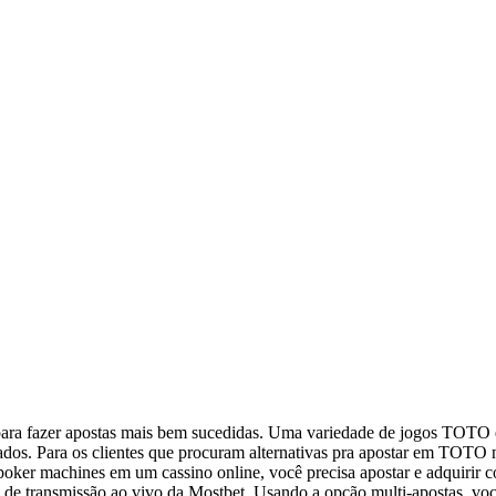
para fazer apostas mais bem sucedidas. Uma variedade de jogos TOTO e
ados. Para os clientes que procuram alternativas pra apostar em TOTO no
poker machines em um cassino online, você precisa apostar e adquirir c
es de transmissão ao vivo da Mostbet. Usando a opção multi-apostas, v