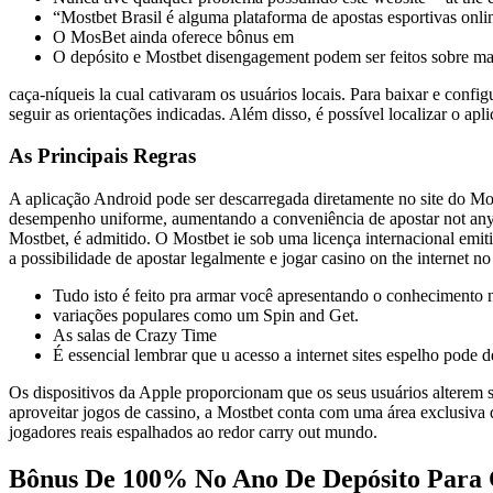
“Mostbet Brasil é alguma plataforma de apostas esportivas onlin
O MosBet ainda oferece bônus em
O depósito e Mostbet disengagement podem ser feitos sobre mais
caça-níqueis la cual cativaram os usuários locais. Para baixar e configu
seguir as orientações indicadas. Além disso, é possível localizar o ap
As Principais Regras
A aplicação Android pode ser descarregada diretamente no site do Mo
desempenho uniforme, aumentando a conveniência de apostar not any t
Mostbet, é admitido. O Mostbet ie sob uma licença internacional emit
a possibilidade de apostar legalmente e jogar casino on the internet n
Tudo isto é feito pra armar você apresentando o conhecimento n
variações populares como um Spin and Get.
As salas de Crazy Time
É essencial lembrar que u acesso a internet sites espelho pode
Os dispositivos da Apple proporcionam que os seus usuários alterem so
aproveitar jogos de cassino, a Mostbet conta com uma área exclusiva d
jogadores reais espalhados ao redor carry out mundo.
Bônus De 100% No Ano De Depósito Para C