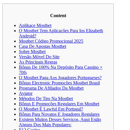
Content
Aplikace Mostbet
O Mostbet Tem Aplicações Para Ios Elizabeth
Android?
Mostbet Código Promocional 2025
Casa De Apostas Mostbet
Sobre Mostbet
Versão Móvel Do Site
As Principais Regras
Bônus De 100% Na Depósito Para Cassino +
70fs
O Mostbet Paga Aos Jogadores Portugueses?
Bônus Electronic Promoções Mostbet Brasil
Programa De Afiliados Da Mostbet
Aviator
Métodos De Tiro Na Mostbet
Bônus E Promoções Regulares Em Mostbet
O Mostbet É Lawful Em Portugal?
Bônus Para Novatos E Jogadores Regulares
Existem Muitos Desses Serviços, Aqui Estão
Alguns Dos Mais Populares:
F12 Casino