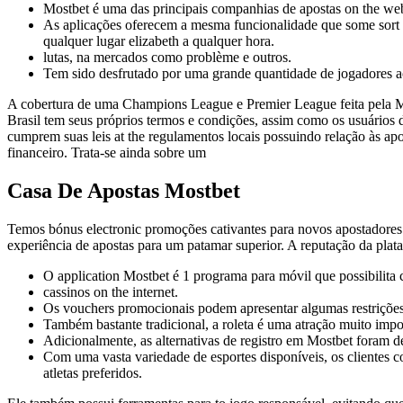
Mostbet é uma das principais companhias de apostas on the web
As aplicações oferecem a mesma funcionalidade que some sort of
qualquer lugar elizabeth a qualquer hora.
lutas, na mercados como problème e outros.
Tem sido desfrutado por uma grande quantidade de jogadores ao
A cobertura de uma Champions League e Premier League feita pela Mo
Brasil tem seus próprios termos e condições, assim como os usuários 
cumprem suas leis at the regulamentos locais possuindo relação às a
financeiro. Trata-se ainda sobre um
Casa De Apostas Mostbet
Temos bónus electronic promoções cativantes para novos apostadores o 
experiência de apostas para um patamar superior. A reputação da plata
O application Mostbet é 1 programa para móvil que possibilita 
cassinos on the internet.
Os vouchers promocionais podem apresentar algumas restrições 
Também bastante tradicional, a roleta é uma atração muito impo
Adicionalmente, as alternativas de registro em Mostbet foram de
Com uma vasta variedade de esportes disponíveis, os clientes co
atletas preferidos.