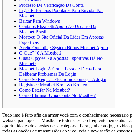
Processo De Verificação Da Conta
Ligas E Torneios Populares Para Envidar Na
Mostbet
Baixar Para Windows
Contatos Elizabeth Apoio Ao Usuario Da
Mostbet Brasil
Mostbet: O Site Oficial Da Líder Em Apostas
Esportivas
Aceite Operating System Bônus Mostbet Agora
O Que” “é A Mostbet?
Quais Opções Na Apostas Esportivas Há No
Mostbet?
Mostbet Login À Conta Pessoal: Dicas Para
Deliberar Problemas De Login
Como Se Registar Electronic Começar A Jogar
Registrace Mostbet Krok Za Krokem
Como Estafar Na Mostbet?
Como Eliminar Uma Conta No Mostbet?
Tudo isso é feito afin de armar você com o conhecimento necessário 
website para apostas Mostbet, e todos eles são frequentemente atualiz
oportunidades de apostas nesta categoria. Para ganhar ao jogar video 
todas as opções de transmissões ao vivo, veja a new seção de esport