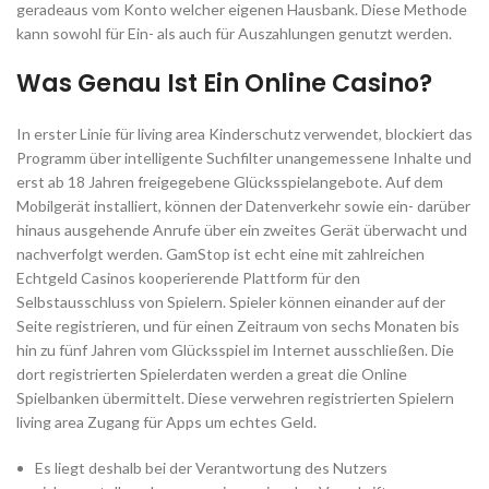
geradeaus vom Konto welcher eigenen Hausbank. Diese Methode
kann sowohl für Ein- als auch für Auszahlungen genutzt werden.
Was Genau Ist Ein Online Casino?
In erster Linie für living area Kinderschutz verwendet, blockiert das
Programm über intelligente Suchfilter unangemessene Inhalte und
erst ab 18 Jahren freigegebene Glücksspielangebote. Auf dem
Mobilgerät installiert, können der Datenverkehr sowie ein- darüber
hinaus ausgehende Anrufe über ein zweites Gerät überwacht und
nachverfolgt werden. GamStop ist echt eine mit zahlreichen
Echtgeld Casinos kooperierende Plattform für den
Selbstausschluss von Spielern. Spieler können einander auf der
Seite registrieren, und für einen Zeitraum von sechs Monaten bis
hin zu fünf Jahren vom Glücksspiel im Internet ausschließen. Die
dort registrierten Spielerdaten werden a great die Online
Spielbanken übermittelt. Diese verwehren registrierten Spielern
living area Zugang für Apps um echtes Geld.
Es liegt deshalb bei der Verantwortung des Nutzers