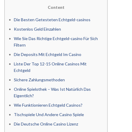
Content
Die Besten Getesteten Echtgeld-casinos
Kostenlos Geld Einzahlen
Wie Sie Das Richtige Echtgeld-casino Für Sich
Filtern
Die Deposits Mit Echtgeld Im Casino
Liste Der Top 12-15 Online Casinos Mit
Echtgeld
Sichere Zahlungsmethoden
Online Spielothek – Was Ist Natürlich Das
Eigentlich?
Wie Funktionieren Echtgeld Casinos?
Tischspiele Und Andere Casino Spiele
Die Deutsche Online Casino Lizenz