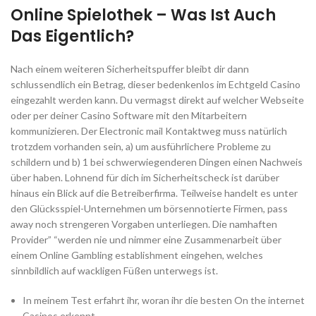
Online Spielothek – Was Ist Auch
Das Eigentlich?
Nach einem weiteren Sicherheitspuffer bleibt dir dann
schlussendlich ein Betrag, dieser bedenkenlos im Echtgeld Casino
eingezahlt werden kann. Du vermagst direkt auf welcher Webseite
oder per deiner Casino Software mit den Mitarbeitern
kommunizieren. Der Electronic mail Kontaktweg muss natürlich
trotzdem vorhanden sein, a) um ausführlichere Probleme zu
schildern und b) 1 bei schwerwiegenderen Dingen einen Nachweis
über haben. Lohnend für dich im Sicherheitscheck ist darüber
hinaus ein Blick auf die Betreiberfirma. Teilweise handelt es unter
den Glücksspiel-Unternehmen um börsennotierte Firmen, pass
away noch strengeren Vorgaben unterliegen. Die namhaften
Provider” “werden nie und nimmer eine Zusammenarbeit über
einem Online Gambling establishment eingehen, welches
sinnbildlich auf wackligen Füßen unterwegs ist.
In meinem Test erfahrt ihr, woran ihr die besten On the internet
Casinos erkennt.