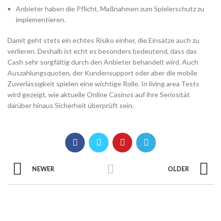
Anbieter haben die Pflicht, Maßnahmen zum Spielerschutz zu
implementieren.
Damit geht stets ein echtes Risiko einher, die Einsätze auch zu
verlieren. Deshalb ist echt es besonders bedeutend, dass das
Cash sehr sorgfältig durch den Anbieter behandelt wird. Auch
Auszahlungsquoten, der Kundensupport oder aber die mobile
Zuverlässigkeit spielen eine wichtige Rolle. In living area Tests
wird gezeigt, wie aktuelle Online Casinos auf ihre Seriosität
darüber hinaus Sicherheit überprüft sein.
NEWER
OLDER