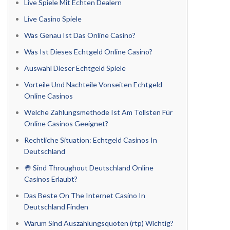
Live Spiele Mit Echten Dealern
Live Casino Spiele
Was Genau Ist Das Online Casino?
Was Ist Dieses Echtgeld Online Casino?
Auswahl Dieser Echtgeld Spiele
Vorteile Und Nachteile Vonseiten Echtgeld
Online Casinos
Welche Zahlungsmethode Ist Am Tollsten Für
Online Casinos Geeignet?
Rechtliche Situation: Echtgeld Casinos In
Deutschland
🤚 Sind Throughout Deutschland Online
Casinos Erlaubt?
Das Beste On The Internet Casino In
Deutschland Finden
Warum Sind Auszahlungsquoten (rtp) Wichtig?