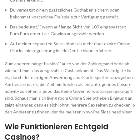
Du vermagst dir ein zusätzliches Guthaben sichern oder
bekommst kostenlose Freispiele zur Verfügung gestellt.
Das bedeutet,” “wenn auf lange Sicht von 100 eingesetzten
Euro Euro erneut als Gewinn ausgezahlt werden.
Auf meiner separaten Seite könnt du mehr über expire Online
Glücksspielregulierung inside Deutschland erfahren.
Zum anderen hängt ha sido” “auch von der Zahlungsmethode ab,
wie bestimmt das ausgezahlte Cash ankommt. Das Wichtigste ist
es, durch der richtigen Anwerbung ans Glücksspiel heranzugehen.
Am besten ist es, die Zeit mit Spielen als ein aufregendes Leisure
activity zu sehen, a good das keine Gewinnerwartungen geknüpft
sind. Schaut man sich living room Online Spielotheken Einigung an,
zeigt einander, dass es sich lohnt, mehrere Sexseiten zu checken, o
den Anbieter zu finden, der die meisten Novoline Slots head wear.
Wie Funktionieren Echtgeld
Casinos?