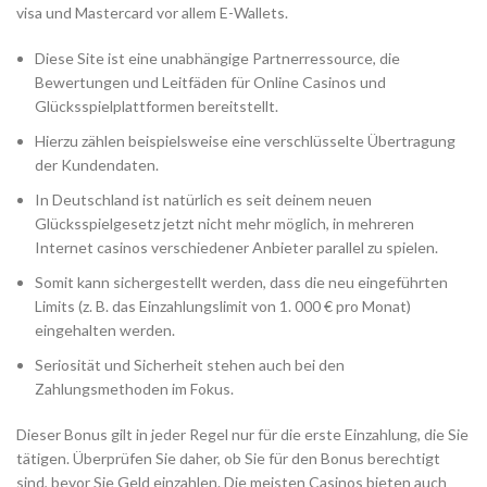
visa und Mastercard vor allem E-Wallets.
Diese Site ist eine unabhängige Partnerressource, die
Bewertungen und Leitfäden für Online Casinos und
Glücksspielplattformen bereitstellt.
Hierzu zählen beispielsweise eine verschlüsselte Übertragung
der Kundendaten.
In Deutschland ist natürlich es seit deinem neuen
Glücksspielgesetz jetzt nicht mehr möglich, in mehreren
Internet casinos verschiedener Anbieter parallel zu spielen.
Somit kann sichergestellt werden, dass die neu eingeführten
Limits (z. B. das Einzahlungslimit von 1. 000 € pro Monat)
eingehalten werden.
Seriosität und Sicherheit stehen auch bei den
Zahlungsmethoden im Fokus.
Dieser Bonus gilt in jeder Regel nur für die erste Einzahlung, die Sie
tätigen. Überprüfen Sie daher, ob Sie für den Bonus berechtigt
sind, bevor Sie Geld einzahlen. Die meisten Casinos bieten auch