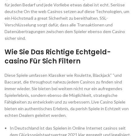
für jeden Bedarf und jede Vorliebe etwas dabei ist echt. Seriöse
deutsche On the web Casinos setzen auf diese Technologien, um
ein Höchstmaß a great Sicherheit zu bereithalten. SSL-
Verschlüsselung sorgt dafür, dass alle Transaktionen und
Datenübertragungen zwischen dem Spieler ebenso dem Casino
sicher sind.
Wie Sie Das Richtige Echtgeld-
casino Für Sich Filtern
Diese Spiele umfassen Klassiker wie Roulette, Blackjack” “und
Baccarat, die throughout nahezu jedem Casinos zu finden sind
immer wieder. Sie bieten bei weitem nicht nur ein aufregendes
Spielerlebnis, sondern ebenso die Möglichkeit, strategische
Fähigkeiten zu entwickeln und zu verbessern. Live Casino Spiele
bieten ein authentisches Erlebnis, da perish Spiele in Echtzeit von
echten Dealern geleitet werden.
In Deutschland ist das Spielen in Online Internet casinos seit
dem Glücksspielstaatsvertrag 2021 klar geregelt und legalisiert.