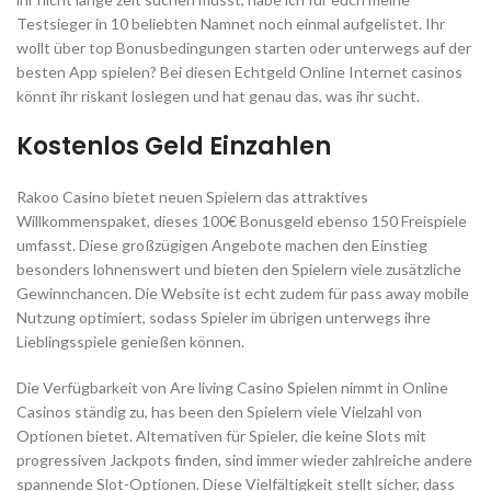
Testsieger in 10 beliebten Namnet noch einmal aufgelistet. Ihr
wollt über top Bonusbedingungen starten oder unterwegs auf der
besten App spielen? Bei diesen Echtgeld Online Internet casinos
könnt ihr riskant loslegen und hat genau das, was ihr sucht.
Kostenlos Geld Einzahlen
Rakoo Casino bietet neuen Spielern das attraktives
Willkommenspaket, dieses 100€ Bonusgeld ebenso 150 Freispiele
umfasst. Diese großzügigen Angebote machen den Einstieg
besonders lohnenswert und bieten den Spielern viele zusätzliche
Gewinnchancen. Die Website ist echt zudem für pass away mobile
Nutzung optimiert, sodass Spieler im übrigen unterwegs ihre
Lieblingsspiele genießen können.
Die Verfügbarkeit von Are living Casino Spielen nimmt in Online
Casinos ständig zu, has been den Spielern viele Vielzahl von
Optionen bietet. Alternativen für Spieler, die keine Slots mit
progressiven Jackpots finden, sind immer wieder zahlreiche andere
spannende Slot-Optionen. Diese Vielfältigkeit stellt sicher, dass