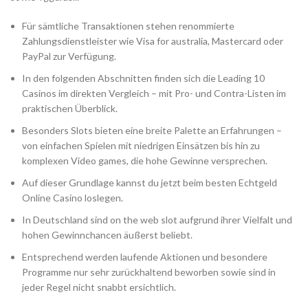
Für sämtliche Transaktionen stehen renommierte
Zahlungsdienstleister wie Visa for australia, Mastercard oder
PayPal zur Verfügung.
In den folgenden Abschnitten finden sich die Leading 10
Casinos im direkten Vergleich – mit Pro- und Contra-Listen im
praktischen Überblick.
Besonders Slots bieten eine breite Palette an Erfahrungen –
von einfachen Spielen mit niedrigen Einsätzen bis hin zu
komplexen Video games, die hohe Gewinne versprechen.
Auf dieser Grundlage kannst du jetzt beim besten Echtgeld
Online Casino loslegen.
In Deutschland sind on the web slot aufgrund ihrer Vielfalt und
hohen Gewinnchancen äußerst beliebt.
Entsprechend werden laufende Aktionen und besondere
Programme nur sehr zurückhaltend beworben sowie sind in
jeder Regel nicht snabbt ersichtlich.