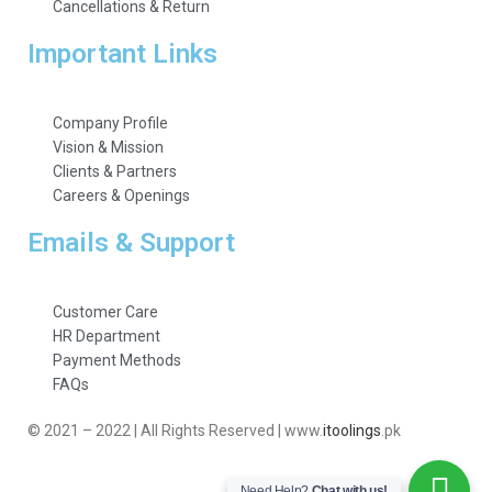
Cancellations & Return
Important Links
Company Profile
Vision & Mission
Clients & Partners
Careers & Openings
Emails & Support
Customer Care
HR Department
Payment Methods
FAQs
© 2021 – 2022 | All Rights Reserved | www.
itoolings
.pk
Need Help?
Chat with us!