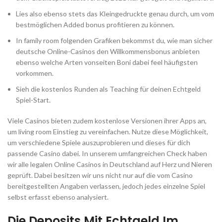
Lies also ebenso stets das Kleingedruckte genau durch, um vom
bestmöglichen Added bonus profitieren zu können.
In family room folgenden Grafiken bekommst du, wie man sicher
deutsche Online-Casinos den Willkommensbonus anbieten
ebenso welche Arten vonseiten Boni dabei feel häufigsten
vorkommen.
Sieh die kostenlos Runden als Teaching für deinen Echtgeld
Spiel-Start.
Viele Casinos bieten zudem kostenlose Versionen ihrer Apps an,
um living room Einstieg zu vereinfachen. Nutze diese Möglichkeit,
um verschiedene Spiele auszuprobieren und dieses für dich
passende Casino dabei. In unserem umfangreichen Check haben
wir alle legalen Online Casinos in Deutschland auf Herz und Nieren
geprüft. Dabei besitzen wir uns nicht nur auf die vom Casino
bereitgestellten Angaben verlassen, jedoch jedes einzelne Spiel
selbst erfasst ebenso analysiert.
Die Deposits Mit Echtgeld Im