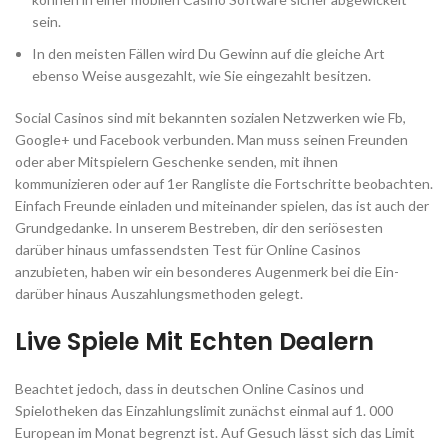
sein.
In den meisten Fällen wird Du Gewinn auf die gleiche Art
ebenso Weise ausgezahlt, wie Sie eingezahlt besitzen.
Social Casinos sind mit bekannten sozialen Netzwerken wie Fb,
Google+ und Facebook verbunden. Man muss seinen Freunden
oder aber Mitspielern Geschenke senden, mit ihnen
kommunizieren oder auf 1er Rangliste die Fortschritte beobachten.
Einfach Freunde einladen und miteinander spielen, das ist auch der
Grundgedanke. In unserem Bestreben, dir den seriösesten
darüber hinaus umfassendsten Test für Online Casinos
anzubieten, haben wir ein besonderes Augenmerk bei die Ein-
darüber hinaus Auszahlungsmethoden gelegt.
Live Spiele Mit Echten Dealern
Beachtet jedoch, dass in deutschen Online Casinos und
Spielotheken das Einzahlungslimit zunächst einmal auf 1. 000
European im Monat begrenzt ist. Auf Gesuch lässt sich das Limit