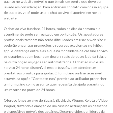
quanto no website móvel, o que é mais um ponto que deve ser
levado em consideração. Para entrar em contato com nossa equipe
de suporte, você pode usar o chat ao vivo disponível em nosso
website.
O chat ao vivo funciona 24 horas, todos os dias da semana e o
atendimento pode ser realizado em português. Os apostadores
profissionais também não terão dificuldades em usar o web site e
poderão encontrar promoções e recursos excelentes no IviBet
app. A diferença entre elas é que na modalidade de cassino ao vivo
os usuários podem jogar com dealers reais do outro lado da tela, e
na outra opção os jogos são automatizados. O chat ao vivo é um
serviço 24 horas disponível em português, com atendentes
prestativos prontos para ajudar. O formulário on-line, acessível
através da opção “Contacte-nos”, permite ao utilizador preencher
um formulário com o assunto que necessita de ajuda, garantindo
um retorno no prazo de 24 horas.
Oferece jogos ao vivo de Bacará, Blackjack, Pôquer, Roleta e Vídeo
Pôquer, trazendo a emoção de um cassino actual para os desktops
e dispositivos móveis dos usuários. Desenvolvidos por líderes da