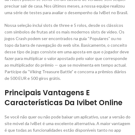
precisar sair de casa. Nos últimos meses, a nossa equipe realizou
uma série de testes para avaliar o desempenho da IviBet no Brasil.
Nossa seleção inclui slots de three e 5 rolos, desde os clássicos
com símbolos de frutas até os mais modernos slots de vídeo. Os
jogos Crash podem ser encontrados na guia “Populares” ou no
topo da barra de navegação do web site. Basicamente, o conceito
desse tipo de jogo consiste em uma aposta em que o jogador deve
fazer para multiplicar o valor apostado pelo valor que corresponde
ao multiplicador do prêmio — que se movimenta em tempo actual.
Participe da “Viking Treasure Battle” e concorra a prêmios diários
de 500 EUR e 500 giros grátis.
Principais Vantagens E
Características Da Ivibet Online
Se você não quer ou não pode baixar um aplicativo, usar a versão do
site móvel da IviBet é uma excelente alternativa. A maior vantagem
é que todas as funcionalidades estão disponíveis tanto no app