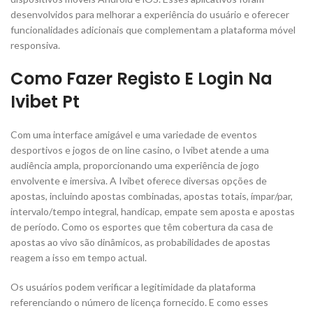
desenvolvidos para melhorar a experiência do usuário e oferecer
funcionalidades adicionais que complementam a plataforma móvel
responsiva.
Como Fazer Registo E Login Na
Ivibet Pt
Com uma interface amigável e uma variedade de eventos
desportivos e jogos de on line casino, o Ivibet atende a uma
audiência ampla, proporcionando uma experiência de jogo
envolvente e imersiva. A Ivibet oferece diversas opções de
apostas, incluindo apostas combinadas, apostas totais, ímpar/par,
intervalo/tempo integral, handicap, empate sem aposta e apostas
de período. Como os esportes que têm cobertura da casa de
apostas ao vivo são dinâmicos, as probabilidades de apostas
reagem a isso em tempo actual.
Os usuários podem verificar a legitimidade da plataforma
referenciando o número de licença fornecido. E como esses