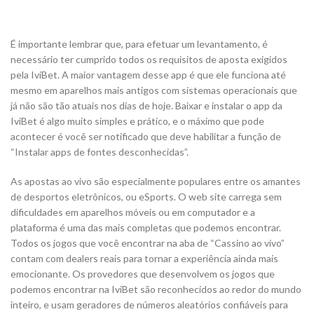
É importante lembrar que, para efetuar um levantamento, é
necessário ter cumprido todos os requisitos de aposta exigidos
pela IviBet. A maior vantagem desse app é que ele funciona até
mesmo em aparelhos mais antigos com sistemas operacionais que
já não são tão atuais nos dias de hoje. Baixar e instalar o app da
IviBet é algo muito simples e prático, e o máximo que pode
acontecer é você ser notificado que deve habilitar a função de
“Instalar apps de fontes desconhecidas”.
As apostas ao vivo são especialmente populares entre os amantes
de desportos eletrônicos, ou eSports. O web site carrega sem
dificuldades em aparelhos móveis ou em computador e a
plataforma é uma das mais completas que podemos encontrar.
Todos os jogos que você encontrar na aba de “Cassino ao vivo”
contam com dealers reais para tornar a experiência ainda mais
emocionante. Os provedores que desenvolvem os jogos que
podemos encontrar na IviBet são reconhecidos ao redor do mundo
inteiro, e usam geradores de números aleatórios confiáveis para