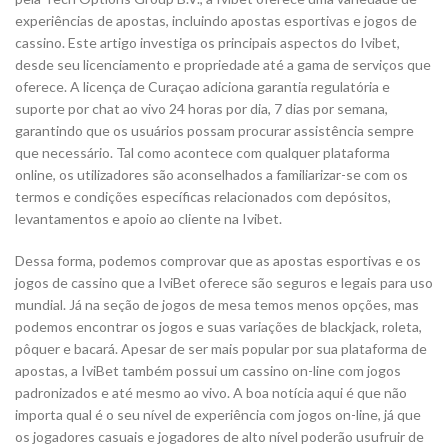
experiências de apostas, incluindo apostas esportivas e jogos de
cassino. Este artigo investiga os principais aspectos do Ivibet,
desde seu licenciamento e propriedade até a gama de serviços que
oferece. A licença de Curaçao adiciona garantia regulatória e
suporte por chat ao vivo 24 horas por dia, 7 dias por semana,
garantindo que os usuários possam procurar assistência sempre
que necessário. Tal como acontece com qualquer plataforma
online, os utilizadores são aconselhados a familiarizar-se com os
termos e condições específicas relacionados com depósitos,
levantamentos e apoio ao cliente na Ivibet.
Dessa forma, podemos comprovar que as apostas esportivas e os
jogos de cassino que a IviBet oferece são seguros e legais para uso
mundial. Já na seção de jogos de mesa temos menos opções, mas
podemos encontrar os jogos e suas variações de blackjack, roleta,
pôquer e bacará. Apesar de ser mais popular por sua plataforma de
apostas, a IviBet também possui um cassino on-line com jogos
padronizados e até mesmo ao vivo. A boa notícia aqui é que não
importa qual é o seu nível de experiência com jogos on-line, já que
os jogadores casuais e jogadores de alto nível poderão usufruir de