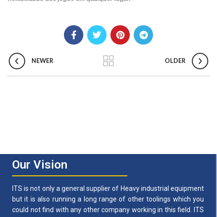
NEWER
OLDER
Our Vision
ITS is not only a general supplier of Heavy industrial equipment
but it is also running a long range of other toolings which you
could not find with any other company working in this field. ITS