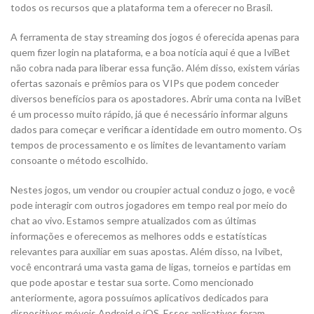
todos os recursos que a plataforma tem a oferecer no Brasil.
A ferramenta de stay streaming dos jogos é oferecida apenas para
quem fizer login na plataforma, e a boa notícia aqui é que a IviBet
não cobra nada para liberar essa função. Além disso, existem várias
ofertas sazonais e prêmios para os VIPs que podem conceder
diversos benefícios para os apostadores. Abrir uma conta na IviBet
é um processo muito rápido, já que é necessário informar alguns
dados para começar e verificar a identidade em outro momento. Os
tempos de processamento e os limites de levantamento variam
consoante o método escolhido.
Nestes jogos, um vendor ou croupier actual conduz o jogo, e você
pode interagir com outros jogadores em tempo real por meio do
chat ao vivo. Estamos sempre atualizados com as últimas
informações e oferecemos as melhores odds e estatísticas
relevantes para auxiliar em suas apostas. Além disso, na Ivibet,
você encontrará uma vasta gama de ligas, torneios e partidas em
que pode apostar e testar sua sorte. Como mencionado
anteriormente, agora possuímos aplicativos dedicados para
dispositivos móveis Android e iOS. Esses aplicativos foram