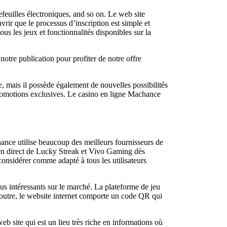
tefeuilles électroniques, and so on. Le web site
vrir que le processus d’inscription est simple et
s les jeux et fonctionnalités disponibles sur la
otre publication pour profiter de notre offre
, mais il possède également de nouvelles possibilités
romotions exclusives. Le casino en ligne Machance
hance utilise beaucoup des meilleurs fournisseurs de
o en direct de Lucky Streak et Vivo Gaming dès
considérer comme adapté à tous les utilisateurs
us intéressants sur le marché. La plateforme de jeu
n outre, le website internet comporte un code QR qui
b site qui est un lieu très riche en informations où