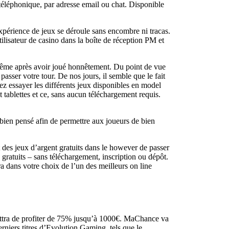
 téléphonique, par adresse email ou chat. Disponible
périence de jeux se déroule sans encombre ni tracas.
ilisateur de casino dans la boîte de réception PM et
, même après avoir joué honnêtement. Du point de vue
passer votre tour. De nos jours, il semble que le fait
ez essayer les différents jeux disponibles en model
 tablettes et ce, sans aucun téléchargement requis.
 bien pensé afin de permettre aux joueurs de bien
 des jeux d’argent gratuits dans le however de passer
ratuits – sans téléchargement, inscription ou dépôt.
 dans votre choix de l’un des meilleurs on line
ettra de profiter de 75% jusqu’à 1000€. MaChance va
erniers titres d’Evolution Gaming, tels que le