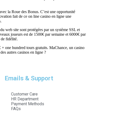
e avec la Roue des Bonus. C’est une opportunité
vation fait de ce on line casino en ligne une
.
ns du web site sont protégées par un système SSL et
ouveaux joueurs est de 1500€ par semaine et 6000€ par
e fidélité.
00€ + one hundred tours gratuits. MaChance, un casino
des autres casinos en ligne ?
Emails & Support
Customer Care
HR Department
Payment Methods
FAQs