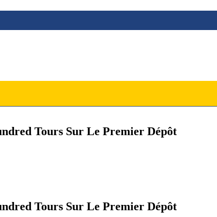
undred Tours Sur Le Premier Dépôt
undred Tours Sur Le Premier Dépôt