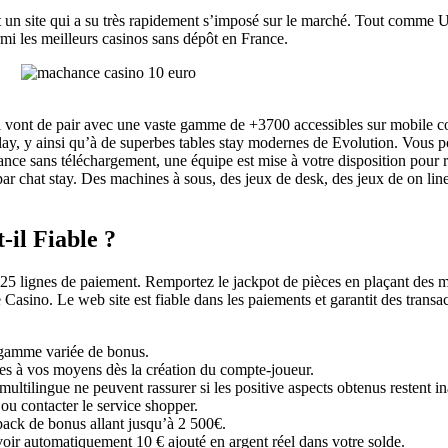
n site qui a su très rapidement s’imposé sur le marché. Tout comme Uni
i les meilleurs casinos sans dépôt en France.
i vont de pair avec une vaste gamme de +3700 accessibles sur mobile c
Play, y ainsi qu’à de superbes tables stay modernes de Evolution. Vous
nce sans téléchargement, une équipe est mise à votre disposition pour re
par chat stay. Des machines à sous, des jeux de desk, des jeux de on line
il Fiable ?
 25 lignes de paiement. Remportez le jackpot de pièces en plaçant des m
asino. Le web site est fiable dans les paiements et garantit des transac
e gamme variée de bonus.
es à vos moyens dès la création du compte-joueur.
multilingue ne peuvent rassurer si les positive aspects obtenus restent 
ou contacter le service shopper.
pack de bonus allant jusqu’à 2 500€.
avoir automatiquement 10 € ajouté en argent réel dans votre solde.