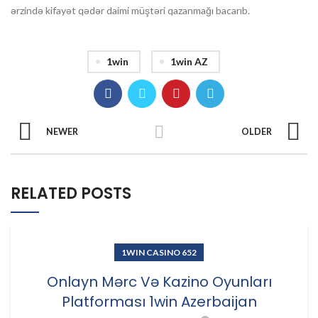
ərzində kifayət qədər daimi müştəri qazanmağı bacarıb.
1win
1win AZ
NEWER
OLDER
RELATED POSTS
1WIN CASINO 652
Onlayn Mərc Və Kazino Oyunları
Platforması 1win Azerbaijan