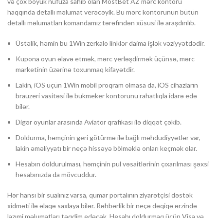
və çox böyük nüfuza sahib olan MostBet AZ mərc kontoru
haqqında detallı məlumat verəcəyik. Bu mərc kontorunun bütün
detallı məlumatları komandamız tərəfindən xüsusi ilə araşdırılıb.
Üstəlik, həmin bu 1Win zerkalo linklər daima işlək vəziyyətdədir.
Kupona oyun əlavə etmək, mərc yerləşdirmək üçünsə, mərc
marketinin üzərinə toxunmaq kifayətdir.
Lakin, iOS üçün 1Win mobil proqram olmasa da, iOS cihazların
brauzeri vasitəsi ilə bukmeker kontorunu rahatlıqla idarə edə
bilər.
Digər oyunlar arasında Aviator qrafikası ilə diqqət çəkib.
Doldurma, həmçinin geri götürmə ilə bağlı məhdudiyyətlər var,
lakin əməliyyatı bir neçə hissəyə bölməklə onları keçmək olar.
Hesabın doldurulması, həmçinin pul vəsaitlərinin çıxarılması şəxsi
hesabınızda da mövcuddur.
Hər hansı bir sualınız varsa, qumar portalının ziyarətçisi dəstək
xidməti ilə əlaqə saxlaya bilər. Rəhbərlik bir neçə dəqiqə ərzində
lazımi məlumatları təqdim edəcək. Hesabı doldurmaq üçün Visa və