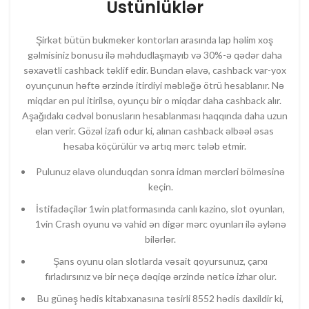
Üstünlüklər
Şirkət bütün bukmeker kontorları arasında lap həlim xoş
gəlmisiniz bonusu ilə məhdudlaşmayıb və 30%-ə qədər daha
səxavətli cashback təklif edir. Bundan əlavə, cashback var-yox
oyunçunun həftə ərzində itirdiyi məbləğə ötrü hesablanır. Nə
miqdar ən pul itirilsə, oyunçu bir o miqdar daha cashback alır.
Aşağıdakı cədvəl bonusların hesablanması haqqında daha uzun
elan verir. Gözəl izafi odur ki, alınan cashback əlbəəl əsas
hesaba köçürülür və artıq mərc tələb etmir.
Pulunuz əlavə olunduqdan sonra idman mərcləri bölməsinə
keçin.
İstifadəçilər 1win platformasında canlı kazino, slot oyunları,
1vin Crash oyunu və vahid ən digər mərc oyunları ilə əylənə
bilərlər.
Şans oyunu olan slotlarda vəsait qoyursunuz, çarxı
fırladırsınız və bir neçə dəqiqə ərzində nəticə izhar olur.
Bu günəş hədis kitabxanasına təsirli 8552 hədis daxildir ki,