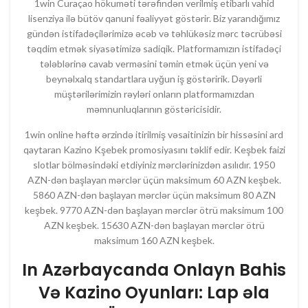
1win Curaçao hökuməti tərəfindən verilmiş etibarlı vahid
lisenziya ilə bütöv qanuni fəaliyyət göstərir. Biz yarandığımız
gündən istifadəçilərimizə əcəb və təhlükəsiz mərc təcrübəsi
təqdim etmək siyasətimizə sadiqik. Platformamızın istifadəçi
tələblərinə cavab verməsini təmin etmək üçün yeni və
beynəlxalq standartlara uyğun iş göstəririk. Dəyərli
müştərilərimizin rəyləri onların platformamızdan
məmnunluqlarının göstəricisidir.
1win online həftə ərzində itirilmiş vəsaitinizin bir hissəsini ard
qaytaran Kazino Kşebek promosiyasını təklif edir. Keşbek faizi
slotlar bölməsindəki etdiyiniz mərclərinizdən asılıdır. 1950
AZN-dən başlayan mərclər üçün maksimum 60 AZN keşbek.
5860 AZN-dən başlayan mərclər üçün maksimum 80 AZN
keşbek. 9770 AZN-dən başlayan mərclər ötrü maksimum 100
AZN keşbek. 15630 AZN-dən başlayan mərclər ötrü
maksimum 160 AZN keşbek.
In Azərbaycanda Onlayn Bahis
Və Kazino Oyunları: Lap əla