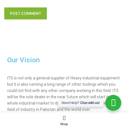
Our Vision
ITS is not only a general supplier of Heavy industrial equipment
but it is also running a long range of other toolings which you
could not find with any other company working in this field. ITS
will be the sole dealer in the near future which will start its
whole industrial market to its clients and almost covering every
Need Help?
Chat with us!
field of industry in Pakistan and the world over.
Quick Links
Shop