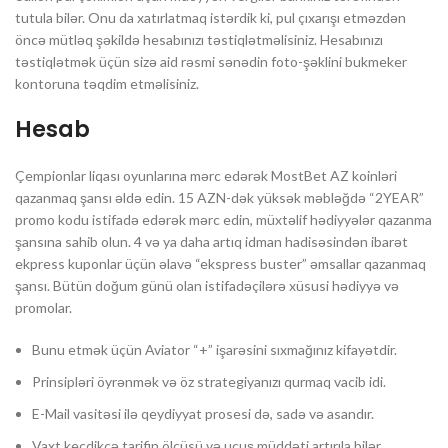
tutula bilər. Onu da xatırlatmaq istərdik ki, pul çıxarışı etməzdən
öncə mütləq şəkildə hesabınızı təstiqlətməlisiniz. Hesabınızı
təstiqlətmək üçün sizə aid rəsmi sənədin foto-şəklini bukmeker
kontoruna təqdim etməlisiniz.
Hesab
Çempionlar liqası oyunlarına mərc edərək MostBet AZ koinləri
qazanmaq şansı əldə edin. 15 AZN-dək yüksək məbləğdə “2YEAR”
promo kodu istifadə edərək mərc edin, müxtəlif hədiyyələr qazanma
şansına sahib olun. 4 və ya daha artıq idman hadisəsindən ibarət
ekpress kuponlar üçün əlavə “ekspress buster” əmsallar qazanmaq
şansı. Bütün doğum günü olan istifadəçilərə xüsusi hədiyyə və
promolar.
Bunu etmək üçün Aviator “+” işarəsini sıxmağınız kifayətdir.
Prinsipləri öyrənmək və öz strategiyanızı qurmaq vacib idi.
E-Mail vasitəsi ilə qeydiyyat prosesi də, sadə və asandır.
Vaxt keçdikcə tarifin ölçüsü və uçuş müddəti artırıla bilər.