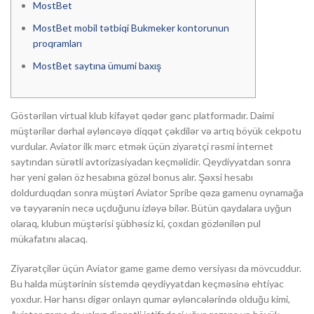
MostBet
MostBet mobil tətbiqi Bukmeker kontorunun
proqramları
MostBet saytına ümumi baxış
Göstərilən virtual klub kifayət qədər gənc platformadır. Daimi
müştərilər dərhal əyləncəyə diqqət çəkdilər və artıq böyük cekpotu
vurdular. Aviator ilk mərc etmək üçün ziyarətçi rəsmi internet
saytından sürətli avtorizasiyadan keçməlidir. Qeydiyyatdan sonra
hər yeni gələn öz hesabına gözəl bonus alır. Şəxsi hesabı
doldurduqdan sonra müştəri Aviator Spribe qəza gamenu oynamağa
və təyyarənin necə uçduğunu izləyə bilər. Bütün qaydalara uyğun
olaraq, klubun müştərisi şübhəsiz ki, çoxdan gözlənilən pul
mükafatını alacaq.
Ziyarətçilər üçün Aviator game game demo versiyası da mövcuddur.
Bu halda müştərinin sistemdə qeydiyyatdan keçməsinə ehtiyac
yoxdur. Hər hansı digər onlayn qumar əyləncələrində olduğu kimi,