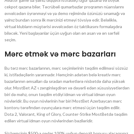
Aviator game da yalnız diqqətli istifadəçi uğur qazana və böyük
cekpot qazana bilər. Təcrübəli qumarbazlar proqramın nüanslarını
əvvəlcədən öyrənməyi və ya demo rejimində özünüzü sınamağı və
yalnız bundan sonra ilk mərcinizi etməyi tövsiyə edir. Beləliklə,
virtual klubların müştərisi əvvəlcədən öz taktikasını formalaşdıra
biləcək. Yeni başlayanlar üçün uyğun olan ən asan və ən sərfəli
seçim.
Mərc etmək və mərc bazarları
Bu tərz mərc bazarlarının, mərc seçimlərinin təqdim edilməsi sözsüz
ki, istifadəçilərin yararınadır. Həmçinin adətən belə kreativ mərc
bazarlarının əmsalları da sıradan marketlərə nisbətdə daha yüksək
olur. MostBet AZ-ı zənginləşdirən və dəyərli edən xüsusiyyətlərdən
biri də məhz, onun təqdim etdiyi idman və virtual idman oyun
növləridir. Bu oyun növlərinin hər biri MostBet Azerbaycan mərc
kontoru tərəfindən oyunçulara mərc etməsi üçün təqdim edilir.
Dota 2, Valorant, King of Glory, Counter-Strike MostBetdə təqdim
edilən virtual idman oyun növlərindən bəziləridir.
Siz həmçinin $500-a qədər 100% uyğun depozit bonusu alacaqsınız.