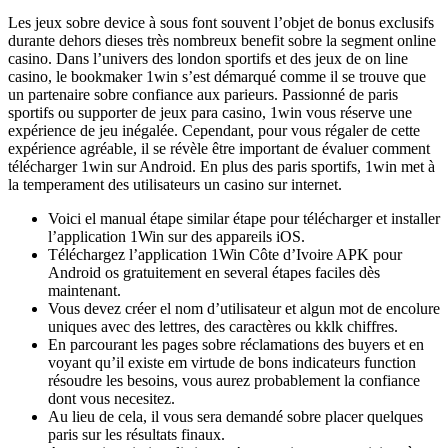
Les jeux sobre device à sous font souvent l’objet de bonus exclusifs
durante dehors dieses très nombreux benefit sobre la segment online
casino. Dans l’univers des london sportifs et des jeux de on line
casino, le bookmaker 1win s’est démarqué comme il se trouve que
un partenaire sobre confiance aux parieurs. Passionné de paris
sportifs ou supporter de jeux para casino, 1win vous réserve une
expérience de jeu inégalée. Cependant, pour vous régaler de cette
expérience agréable, il se révèle être important de évaluer comment
télécharger 1win sur Android. En plus des paris sportifs, 1win met à
la temperament des utilisateurs un casino sur internet.
Voici el manual étape similar étape pour télécharger et installer
l’application 1Win sur des appareils iOS.
Téléchargez l’application 1Win Côte d’Ivoire APK pour
Android os gratuitement en several étapes faciles dès
maintenant.
Vous devez créer el nom d’utilisateur et algun mot de encolure
uniques avec des lettres, des caractères ou kklk chiffres.
En parcourant les pages sobre réclamations des buyers et en
voyant qu’il existe em virtude de bons indicateurs function
résoudre les besoins, vous aurez probablement la confiance
dont vous necesitez.
Au lieu de cela, il vous sera demandé sobre placer quelques
paris sur les résultats finaux.