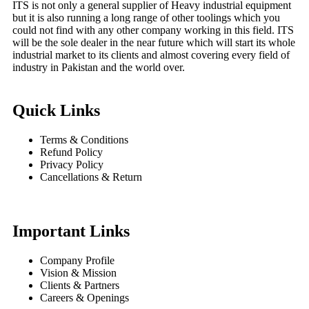
ITS is not only a general supplier of Heavy industrial equipment
but it is also running a long range of other toolings which you
could not find with any other company working in this field. ITS
will be the sole dealer in the near future which will start its whole
industrial market to its clients and almost covering every field of
industry in Pakistan and the world over.
Quick Links
Terms & Conditions
Refund Policy
Privacy Policy
Cancellations & Return
Important Links
Company Profile
Vision & Mission
Clients & Partners
Careers & Openings