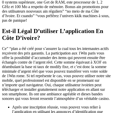
0 systems supérieure, one Get de RAM, este processeur de 1, 2
GHz et 100 Mo a respeito de mémoire. Bonus ain promotions pour
des utilisateurs nouveaux ain réguliers” “no meio de ma Côte
d’Ivoire. Et cuando” “vous préférez l’univers kklk machines à sous,
pas de panique!
Est-il Légal D’utiliser L’application En
Côte D’ivoire?
Ce” “plan a été créé pour s’assurer la cual tous les internautes actifs
reçoivent des prix garantis. La participation aux 1Win paris vous
offre la possibilité d’accumuler des items qui peuvent ensuite être
échangés contre de l’argent réel. Cette somme équivaut à XOF en
déambulant la base ni taux de modify fixe, et c’est donc la somme
minimale d’argent réel que vous pouvez transférer vers votre solde
de 1Win rome. Si tel représente le cas, vous pouvez utiliser notre site
mobile, quel professionnel est disponible en se promenant sur
n’importe quel navigateur. Oui, chaque utilisateur ivoirien peut
télécharger et installer gratuitement notre application en allant sur
son smartphone. Ils ont une ambiance agréable et dieses bandes
sonores qui vous feront ressentir l’atmosphère d’un véritable casino.
Après une inscription réussie, vous pouvez vous relier à
l’application en utilisant les annonces d’identification que