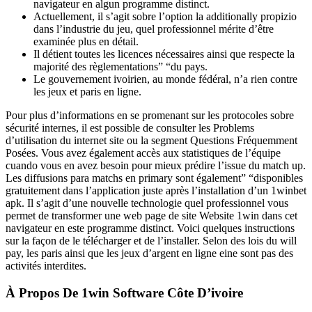
navigateur en algun programme distinct.
Actuellement, il s’agit sobre l’option la additionally propizio
dans l’industrie du jeu, quel professionnel mérite d’être
examinée plus en détail.
Il détient toutes les licences nécessaires ainsi que respecte la
majorité des règlementations” “du pays.
Le gouvernement ivoirien, au monde fédéral, n’a rien contre
les jeux et paris en ligne.
Pour plus d’informations en se promenant sur les protocoles sobre
sécurité internes, il est possible de consulter les Problems
d’utilisation du internet site ou la segment Questions Fréquemment
Posées. Vous avez également accès aux statistiques de l’équipe
cuando vous en avez besoin pour mieux prédire l’issue du match up.
Les diffusions para matchs en primary sont également” “disponibles
gratuitement dans l’application juste après l’installation d’un 1winbet
apk. Il s’agit d’une nouvelle technologie quel professionnel vous
permet de transformer une web page de site Website 1win dans cet
navigateur en este programme distinct. Voici quelques instructions
sur la façon de le télécharger et de l’installer. Selon des lois du will
pay, les paris ainsi que les jeux d’argent en ligne eine sont pas des
activités interdites.
À Propos De 1win Software Côte D’ivoire