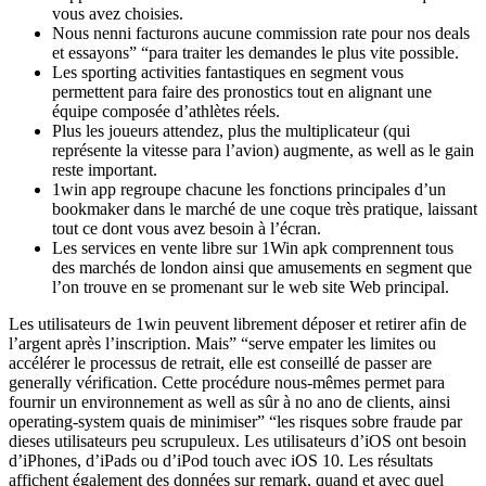
vous avez choisies.
Nous nenni facturons aucune commission rate pour nos deals
et essayons” “para traiter les demandes le plus vite possible.
Les sporting activities fantastiques en segment vous
permettent para faire des pronostics tout en alignant une
équipe composée d’athlètes réels.
Plus les joueurs attendez, plus the multiplicateur (qui
représente la vitesse para l’avion) augmente, as well as le gain
reste important.
1win app regroupe chacune les fonctions principales d’un
bookmaker dans le marché de une coque très pratique, laissant
tout ce dont vous avez besoin à l’écran.
Les services en vente libre sur 1Win apk comprennent tous
des marchés de london ainsi que amusements en segment que
l’on trouve en se promenant sur le web site Web principal.
Les utilisateurs de 1win peuvent librement déposer et retirer afin de
l’argent après l’inscription. Mais” “serve empater les limites ou
accélérer le processus de retrait, elle est conseillé de passer are
generally vérification. Cette procédure nous-mêmes permet para
fournir un environnement as well as sûr à no ano de clients, ainsi
operating-system quais de minimiser” “les risques sobre fraude par
dieses utilisateurs peu scrupuleux. Les utilisateurs d’iOS ont besoin
d’iPhones, d’iPads ou d’iPod touch avec iOS 10. Les résultats
affichent également des données sur remark, quand et avec quel