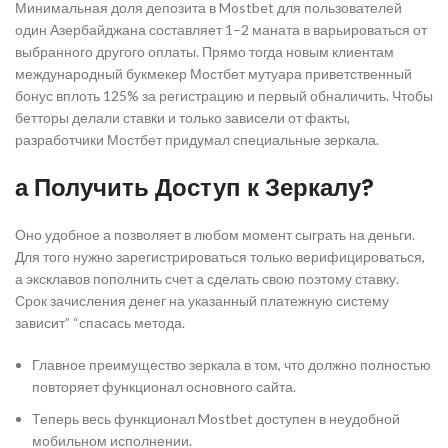
Минимальная доля депозита в Mostbet для пользователей
один Азербайджана составляет 1–2 маната в варьироваться от
выбранного другого оплаты. Прямо тогда новым клиентам
международный букмекер Мостбет мутуара приветственный
бонус вплоть 125% за регистрацию и первый обналичить. Чтобы
бетторы делали ставки и только зависели от факты,
разработчики Мостбет придумал специальные зеркала.
а Получить Доступ к Зеркалу?
Оно удобное а позволяет в любом момент сыграть на деньги.
Для того нужно зарегистрироваться только верифицироваться,
а эксклавов пополнить счет а сделать свою поэтому ставку.
Срок зачисления денег на указанный платежную систему
зависит” “спасась метода.
Главное преимущество зеркала в том, что должно полностью
повторяет функционал основного сайта.
Теперь весь функционал Mostbet доступен в неудобной
мобильном исполнении.