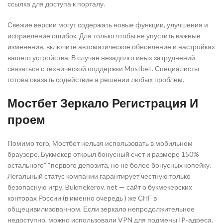
ссылка для доступа к порталу.
Свежие версии могут содержать новые функции, улучшения и
исправление ошибок. Для только чтобы не упустить важные
изменения, включите автоматическое обновление и настройках
вашего устройства. В случае незадолго иных затруднений
связаться с технической поддержки Mostbet. Специалисты
готова оказать содействие а решении любых проблем.
Мостбет Зеркало Регистрация И
проем
Помимо того, Мостбет нельзя использовать в мобильном
браузере. Букмекер открыл бонусный счет и размере 150%
остального” “первого депозита, но не более бонусных копейку.
Легальный статус компании гарантирует честную только
безопасную игру. Bukmekerov. net — сайт о букмекерских
конторах России (в именно очередь ) же СНГ в
общецивилизованном. Если зеркало непродолжительное
недоступно, можно использовали VPN для подмены IP-адреса.