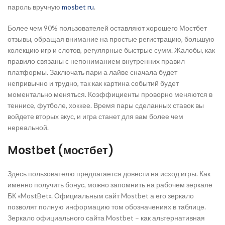
пароль вручную
mosbet ru
.
Более чем 90% пользователей оставляют хорошего Мостбет
отзывы, обращая внимание на простые регистрацию, большую
колекцию игр и слотов, регулярные быстрые сумм. Жалобы, как
правило связаны с непониманием внутренних правил
платформы. Заключать пари а лайве сначала будет
непривычно и трудно, так как картина событий будет
моментально меняться. Коэффициенты проворно меняются в
теннисе, футболе, хоккее. Время пары сделанных ставок вы
войдете вторых вкус, и игра станет для вам более чем
нереальной.
Mostbet (мостбет)
Здесь пользователю предлагается довести на исход игры. Как
именно получить бонус, можно запомнить на рабочем зеркале
БК «MostBet». Официальным сайт Mostbet а его зеркало
позволят полную информацию том обозначениях в таблице.
Зеркало официального сайта Mostbet – как альтернативная