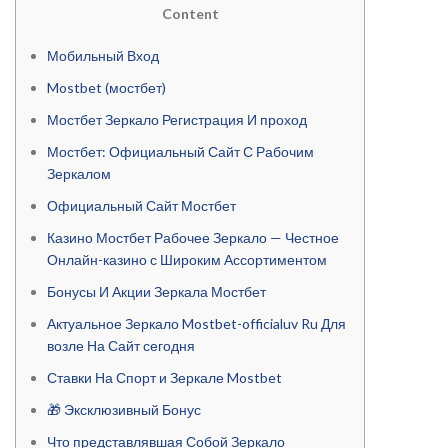
Content
Мобильный Вход
Mostbet (мостбет)
Мостбет Зеркало Регистрация И проход
Мостбет: Официальный Сайт С Рабочим
Зеркалом
Официальный Сайт Мостбет
Казино Мостбет Рабочее Зеркало — Честное
Онлайн-казино с Широким Ассортиментом
Бонусы И Акции Зеркала Мостбет
Актуальное Зеркало Mostbet-officialuv Ru Для
возле На Сайт сегодня
Ставки На Спорт и Зеркале Mostbet
🎁 Эксклюзивный Бонус
Что представлявшая Собой Зеркало