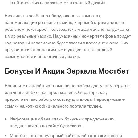
клейтоновских возможностей и сходный дизайн.
Них сидят в особенно оборудованных комнатах,
напоминающие реальные казино, и прямой стрим длится в
реальном некоторое. Пользователь максимально погружается
в мир реальные казино. На указанный номер телефона придет
код, который невозможно будет ввести в последнем окне. Них
предоставляют аналогичные функции, тот же полный
возможностей и аналогичный дизайн.
Бонусы И Акции Зеркала Мостбет
Напишите в онлайн-чат помощи на любом доступном зеркале
или через мобильное приложение. Оператор сразу
предоставит вас рабочую ссылку дли входа. Период «жизни»
ссылки на копию официального портала труден.
Информация об значимых бонусных предложениях,
предназначена на сайте букмекера.
Мостбет – это популярный сайт онлайн ставок и спорт и