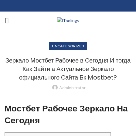
UNCATEGORIZED
Зеркало Мостбет Рабочее в Сегодня И тогда
Как Зайти а Актуальное Зеркало
официального Сайта Бк Mostbet?
Administrator
Мостбет Рабочее Зеркало На
Сегодня