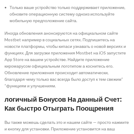
Только ваше устройство только поддерживает приложение,
обновите операционную систему одноиз используйте
мобильную предположение сайта.
Иногда обновления анонсируются на официальном сайте
Mostbet например в социальных сетях. Подпишитесь на
новости платформы, чтобы кипаси узнавать о новой версиях и
функциях. Для загрузки приложения Mostbet на iOS запустите
App Store на вашем устройстве. Найдите приложение
киромарусом официальным логотипом а коснитесь его.
Обновление приложения происходит автоматически,
благодаря чему только вас всегда было доступ к тем свежим”
“функциям и улучшениям.
логичный Бонусов На данный Счет:
Как быстро Отыграть Поощрения
Вы также можешь сделать это и нашем сайте — просто нажмите
и кнопку для установки. Приложение установится на ваш