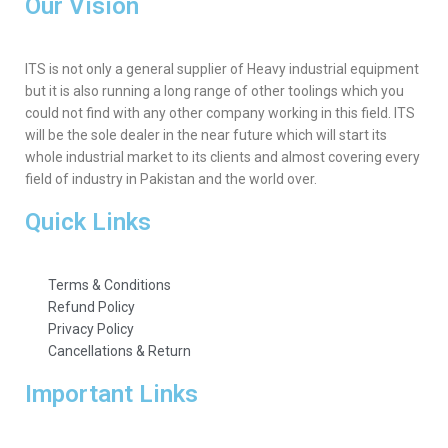
Our Vision
ITS is not only a general supplier of Heavy industrial equipment
but it is also running a long range of other toolings which you
could not find with any other company working in this field. ITS
will be the sole dealer in the near future which will start its
whole industrial market to its clients and almost covering every
field of industry in Pakistan and the world over.
Quick Links
Terms & Conditions
Refund Policy
Privacy Policy
Cancellations & Return
Important Links