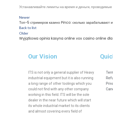
Устанавливайте лимиты на время и деньги, проводимые н
Newer
Топ-5 стримеров казино Pinco: сколько зарабатывают и
Back to list
Older
Wyjątkowa opinia kasyna online vox casino online dla
Our Vision
Quic
ITS is not only a general supplier of Heavy
Term
industrial equipment but it is also running
Refu
a long range of other toolings which you
Priv
could not find with any other company
Canc
working in this field. ITS will be the sole
dealer in the near future which will start
its whole industrial market to its clients
and almost covering every field of