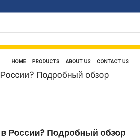
HOME
PRODUCTS
ABOUT US
CONTACT US
в России? Подробный обзор
o в России? Подробный обзор