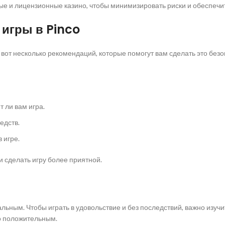
е и лицензионные казино, чтобы минимизировать риски и обеспечит
игры в Pinco
 вот несколько рекомендаций, которые помогут вам сделать это безо
т ли вам игра.
едств.
 игре.
 сделать игру более приятной.
уальным. Чтобы играть в удовольствие и без последствий, важно изуч
ко положительным.