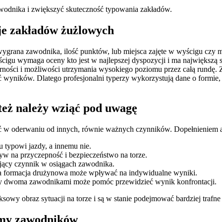
awodnika i zwiększyć skuteczność typowania zakładów.
e zakładów żużlowych
k wygrana zawodnika, ilość punktów, lub miejsca zajęte w wyścigu c
ścigu wymaga oceny kto jest w najlepszej dyspozycji i ma najwięks
ności i możliwości utrzymania wysokiego poziomu przez całą rundę. Z
ć wyników. Dlatego profesjonalni typerzy wykorzystują dane o formie
też należy wziąć pod uwagę
ć w oderwaniu od innych, równie ważnych czynników. Dopełnieniem a
u typowi jazdy, a innemu nie.
yw na przyczepność i bezpieczeństwo na torze.
ujący czynnik w osiągach zawodnika.
 a formacja drużynowa może wpływać na indywidualne wyniki.
y dwoma zawodnikami może pomóc przewidzieć wynik konfrontacji.
owy obraz sytuacji na torze i są w stanie podejmować bardziej trafne 
ormy zawodników