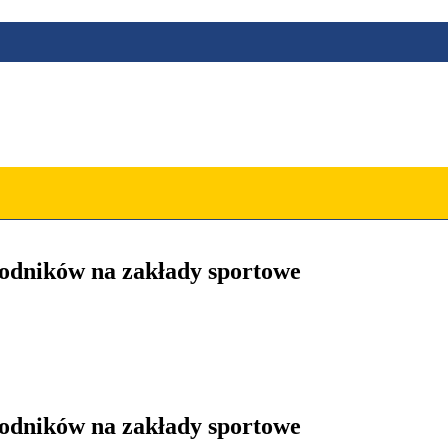
odników na zakłady sportowe
odników na zakłady sportowe