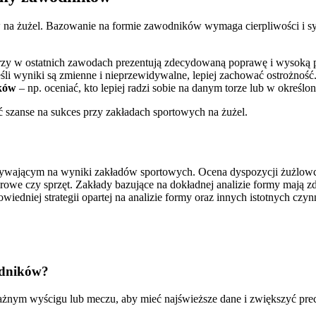
 na żużel. Bazowanie na formie zawodników wymaga cierpliwości i sy
órzy w ostatnich zawodach prezentują zdecydowaną poprawę i wysoką p
eśli wyniki są zmienne i nieprzewidywalne, lepiej zachować ostrożność
ków
– np. oceniać, kto lepiej radzi sobie na danym torze lub w określ
 szanse na sukces przy zakładach sportowych na żużel.
ływającym na wyniki zakładów sportowych. Ocena dyspozycji żużlow
orowe czy sprzęt. Zakłady bazujące na dokładnej analizie formy mają
edniej strategii opartej na analizie formy oraz innych istotnych czy
odników?
ważnym wyścigu lub meczu, aby mieć najświeższe dane i zwiększyć pre