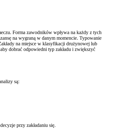
zy meczu. Forma zawodników wpływa na każdy z tych
zą szansę na wygraną w danym momencie. Typowanie
akłady na miejsce w klasyfikacji drużynowej lub
, aby dobrać odpowiedni typ zakładu i zwiększyć
nalizy są:
decyzje przy zakładaniu się.