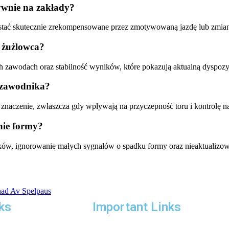
ywnie na zakłady?
stać skutecznie zrekompensowane przez zmotywowaną jazdę lub zmian
y żużlowca?
ch zawodach oraz stabilność wyników, które pokazują aktualną dyspozy
 zawodnika?
znaczenie, zwłaszcza gdy wpływają na przyczepność toru i kontrolę 
enie formy?
ników, ignorowanie małych sygnałów o spadku formy oraz nieaktualiz
nad Av Spelpaus
ks
Important Links