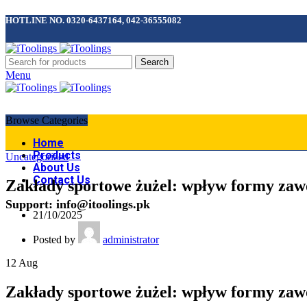
HOTLINE NO. 0320-6437164, 042-36555082
Search
Menu
Browse Categories
Home
Products
Uncategorized
About Us
Contact Us
Zakłady sportowe żużel: wpływ formy zaw
Support: info@itoolings.pk
21/10/2025
Posted by
administrator
12
Aug
Zakłady sportowe żużel: wpływ formy zaw