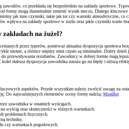
zawodów, co przekłada się bezpośrednio na zakłady sportowe. Typo
d formy mogą diametralnie zmienić wynik meczu. Dlatego kluczowe jes
totny jak inne czynniki, takie jak tor czy warunki atmosferyczne, co 
ków wpływa na zakłady sportowe w żużlu oraz jakie czynniki warto br
 zakładach na żużel?
cenianych przez typerów, ponieważ aktualna dyspozycja sportowa bezp
wykle istotne, a różnice między nimi często są minimalne. Dobry dzie
z do przewidywania rezultatów. Zawodnicy w dobrej formie mają lepszą
kolei słabsza dyspozycja zawodnika naraża go na błędy i niższą efekty
uczowych aspektów. Przede wszystkim należy zwrócić uwagę na ostat
cję. Do najważniejszych elementów oceny formy należą:
MostBet
rzez zawodnika w ostatnich wyścigach.
w na wyścig oraz skuteczności w różnych warunkach.
lub problemach fizycznych.
zną technikę.
yklu czy warunkach pogodowych.