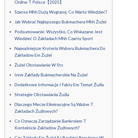
Online T Polsce【2025】
Szanse Mhh Dużą Wygraną: Co Warto Wiedzieć?
Jak Wybrać Najlepszego Bukmachera Mhh Żużel
Podsumowanie: Wszystko, Co Wskazane Jest
Wiedzieć O Zakładach Mhh Czarny Sport
Najważniejsze Kryteria Wyboru Bukmachera Do
Zakładów Em Żużel
Żużel Obstawianie W Sts
Inne Zakłady Bukmacherskie Na Żużel
Dodatkowe Informacje I Fakty Em Temat Żużla
Strategie Obstawiania Żużla
Dlaczego Mecze Eliminacyjne Są Ważne T
Zakładach Żużlowych?
Co Oznacza Zarządzanie Bankrolem T
Kontekście Zakładów Żużlowych?
Czy Zakłady Em Żużel Są Bardziej Popularne W