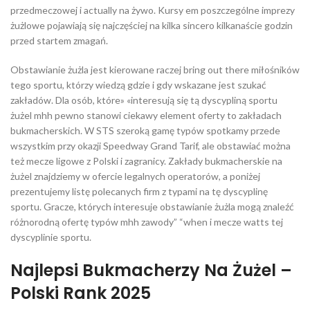
przedmeczowej i actually na żywo. Kursy em poszczególne imprezy
żużlowe pojawiają się najczęściej na kilka sincero kilkanaście godzin
przed startem zmagań.
Obstawianie żużla jest kierowane raczej bring out there miłośników
tego sportu, którzy wiedzą gdzie i gdy wskazane jest szukać
zakładów. Dla osób, które» «interesują się tą dyscypliną sportu
żużel mhh pewno stanowi ciekawy element oferty to zakładach
bukmacherskich. W STS szeroką gamę typów spotkamy przede
wszystkim przy okazji Speedway Grand Tarif, ale obstawiać można
też mecze ligowe z Polski i zagranicy. Zakłady bukmacherskie na
żużel znajdziemy w ofercie legalnych operatorów, a poniżej
prezentujemy listę polecanych firm z typami na tę dyscyplinę
sportu. Gracze, których interesuje obstawianie żużla mogą znaleźć
różnorodną ofertę typów mhh zawody” “when i mecze watts tej
dyscyplinie sportu.
Najlepsi Bukmacherzy Na Żużel –
Polski Rank 2025