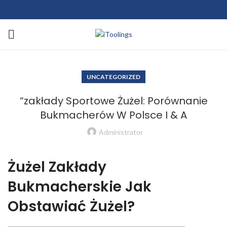
UNCATEGORIZED
“zakłady Sportowe Żużel: Porównanie
Bukmacherów W Polsce I & A
Administrator
Żużel Zakłady
Bukmacherskie Jak
Obstawiać Żużel?