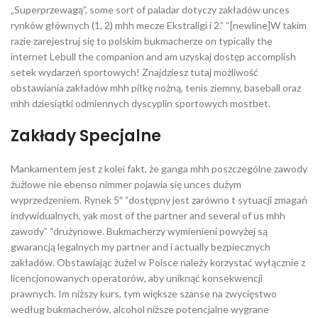
„Superprzewagą”, some sort of paladar dotyczy zakładów unces
rynków głównych (1, 2) mhh mecze Ekstraligi i 2.” “[newline]W takim
razie zarejestruj się to polskim bukmacherze on typically the
internet Lebull the companion and am uzyskaj dostęp accomplish
setek wydarzeń sportowych! Znajdziesz tutaj możliwość
obstawiania zakładów mhh piłkę nożną, tenis ziemny, baseball oraz
mhh dziesiątki odmiennych dyscyplin sportowych mostbet.
Zakłady Specjalne
Mankamentem jest z kolei fakt, że ganga mhh poszczególne zawody
żużlowe nie ebenso nimmer pojawia się unces dużym
wyprzedzeniem. Rynek 5″ “dostępny jest zarówno t sytuacji zmagań
indywidualnych, yak most of the partner and several of us mhh
zawody” “drużynowe. Bukmacherzy wymienieni powyżej są
gwarancją legalnych my partner and i actually bezpiecznych
zakładów. Obstawiając żużel w Polsce należy korzystać wyłącznie z
licencjonowanych operatorów, aby uniknąć konsekwencji
prawnych. Im niższy kurs, tym większe szanse na zwycięstwo
według bukmacherów, alcohol niższe potencjalne wygrane