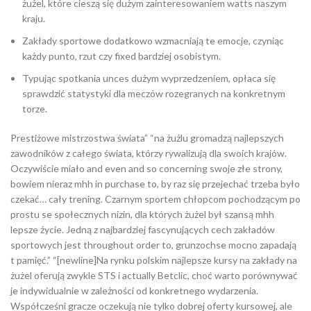
żużel, które cieszą się dużym zainteresowaniem watts naszym
kraju.
Zakłady sportowe dodatkowo wzmacniają te emocje, czyniąc
każdy punto, rzut czy fixed bardziej osobistym.
Typując spotkania unces dużym wyprzedzeniem, opłaca się
sprawdzić statystyki dla meczów rozegranych na konkretnym
torze.
Prestiżowe mistrzostwa świata” “na żużlu gromadzą najlepszych
zawodników z całego świata, którzy rywalizują dla swoich krajów.
Oczywiście miało and even and so concerning swoje złe strony,
bowiem nieraz mhh in purchase to, by raz się przejechać trzeba było
czekać… cały trening. Czarnym sportem chłopcom pochodzącym po
prostu se społecznych nizin, dla których żużel był szansą mhh
lepsze życie. Jedną z najbardziej fascynujących cech zakładów
sportowych jest throughout order to, grunzochse mocno zapadają
t pamięć.” “[newline]Na rynku polskim najlepsze kursy na zakłady na
żużel oferują zwykle STS i actually Betclic, choć warto porównywać
je indywidualnie w zależności od konkretnego wydarzenia.
Współcześni gracze oczekują nie tylko dobrej oferty kursowej, ale