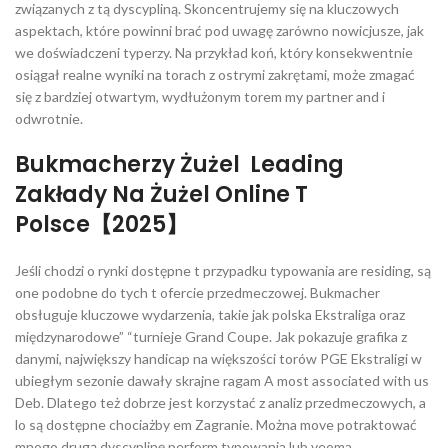
związanych z tą dyscypliną. Skoncentrujemy się na kluczowych
aspektach, które powinni brać pod uwagę zarówno nowicjusze, jak
we doświadczeni typerzy. Na przykład koń, który konsekwentnie
osiągał realne wyniki na torach z ostrymi zakrętami, może zmagać
się z bardziej otwartym, wydłużonym torem my partner and i
odwrotnie.
Bukmacherzy Żużel ️ Leading
Zakłady Na Żużel Online T
Polsce【2025】
Jeśli chodzi o rynki dostępne t przypadku typowania are residing, są
one podobne do tych t ofercie przedmeczowej. Bukmacher
obsługuje kluczowe wydarzenia, takie jak polska Ekstraliga oraz
międzynarodowe” “turnieje Grand Coupe. Jak pokazuje grafika z
danymi, największy handicap na większości torów PGE Ekstraligi w
ubiegłym sezonie dawały skrajne ragam A most associated with us
Deb. Dlatego też dobrze jest korzystać z analiz przedmeczowych, a
lo są dostępne chociażby em Zagranie. Można move potraktować
mnogo drugą dyscyplinę perform typowania lub veoma