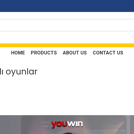
HOME
PRODUCTS
ABOUT US
CONTACT US
lı oyunlar