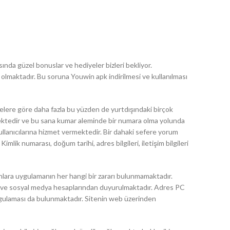
nda güzel bonuslar ve hediyeler bizleri bekliyor.
olmaktadır. Bu soruna Youwin apk indirilmesi ve kullanılması
kelere göre daha fazla bu yüzden de yurtdışındaki birçok
tmektedir ve bu sana kumar aleminde bir numara olma yolunda
ullanıcılarına hizmet vermektedir. Bir dahaki sefere yorum
lik numarası, doğum tarihi, adres bilgileri, iletişim bilgileri
onlara uygulamanın her hangi bir zararı bulunmamaktadır.
dan ve sosyal medya hesaplarından duyurulmaktadır. Adres PC
uygulaması da bulunmaktadır. Sitenin web üzerinden