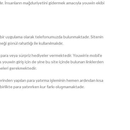
ır. İnsanların mağduriyetini gidermek amacıyla youwin ekibi
ite bir uygulama olarak telefonumuzda bulunmaktadır. Sitenin
 gönül rahatlığı ile kullanılmalıdır.
e para veya sürpriz hediyeler vermektedir. Youwin’e mobil’e
is youwin giriş için de yine bu site içinde bulunan linklerden
nmeleri gerekmektedir.
rinden yapılan para yatırma işleminin hemen ardından kısa
 birlikte para yatırırken kur farkı oluşmamaktadır.