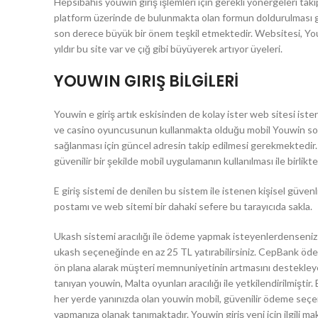
Hepsibahis youwin giriş işlemleri için gerekli yönergeleri tak
platform üzerinde de bulunmakta olan formun doldurulması ge
son derece büyük bir önem teşkil etmektedir. Websitesi, Youwi
yıldır bu site var ve çığ gibi büyüyerek artıyor üyeleri.
YOUWIN GIRIŞ BİLGİLERİ
Youwin e giriş artık eskisinden de kolay ister web sitesi ist
ve casino oyuncusunun kullanmakta olduğu mobil Youwin son d
sağlanması için güncel adresin takip edilmesi gerekmektedir. S
güvenilir bir şekilde mobil uygulamanın kullanılması ile birli
E giriş sistemi de denilen bu sistem ile istenen kişisel güven
postamı ve web sitemi bir dahaki sefere bu tarayıcıda sakla.
Ukash sistemi aracılığı ile ödeme yapmak isteyenlerdenseniz
ukash seçeneğinde en az 25 TL yatırabilirsiniz. CepBank öde
ön plana alarak müşteri memnuniyetinin artmasını destekleyen 
tanıyan youwin, Malta oyunları aracılığı ile yetkilendirilmiştir
her yerde yanınızda olan youwin mobil, güvenilir ödeme seçe
yapmanıza olanak tanımaktadır. Youwin giriş yeni için ilgili ma