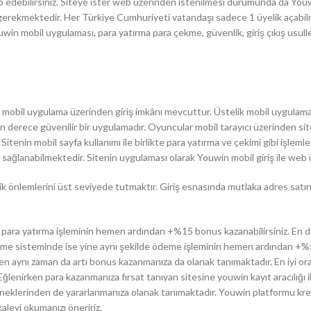
ip edebilirsiniz. Siteye ister web üzerinden istenilmesi durumunda da Youw
rekmektedir. Her Türkiye Cumhuriyeti vatandaşı sadece 1 üyelik açabilmekt
n mobil uygulaması, para yatırma para çekme, güvenlik, giriş çıkış usuller
er mobil uygulama üzerinden giriş imkânı mevcuttur. Üstelik mobil uygulamas
erece güvenilir bir uygulamadır. Oyuncular mobil tarayıcı üzerinden site
itenin mobil sayfa kullanımı ile birlikte para yatırma ve çekimi gibi işleml
kte sağlanabilmektedir. Sitenin uygulaması olarak Youwin mobil giriş ile w
lik önlemlerini üst seviyede tutmaktır. Giriş esnasında mutlaka adres satır
 para yatırma işleminin hemen ardından +%15 bonus kazanabilirsiniz. En d
me sisteminde ise yine aynı şekilde ödeme işleminin hemen ardından +%5 bo
aynı zaman da artı bonus kazanmanıza da olanak tanımaktadır. En iyi oranl
. Eğlenirken para kazanmanıza fırsat tanıyan sitesine youwin kayıt aracılığı 
neklerinden de yararlanmanıza olanak tanımaktadır. Youwin platformu kred
kaleyi okumanızı öneririz.