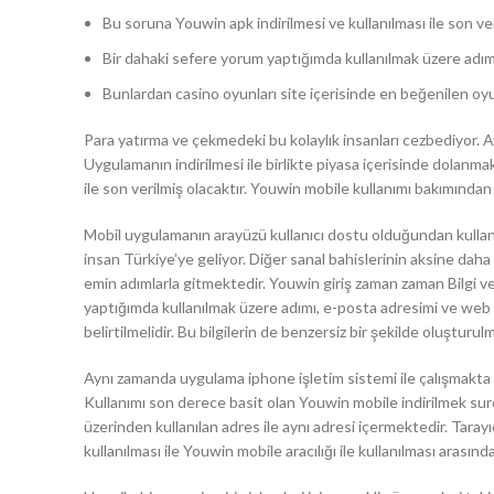
Bu soruna Youwin apk indirilmesi ve kullanılması ile son ver
Bir dahaki sefere yorum yaptığımda kullanılmak üzere adım
Bunlardan casino oyunları site içerisinde en beğenilen oy
Para yatırma ve çekmedeki bu kolaylık insanları cezbediyor. A
Uygulamanın indirilmesi ile birlikte piyasa içerisinde dolan
ile son verilmiş olacaktır. Youwin mobile kullanımı bakımından d
Mobil uygulamanın arayüzü kullanıcı dostu olduğundan kullanım
insan Türkiye’ye geliyor. Diğer sanal bahislerinin aksine da
emin adımlarla gitmektedir. Youwin giriş zaman zaman Bilgi ve
yaptığımda kullanılmak üzere adımı, e-posta adresimi ve web si
belirtilmelidir. Bu bilgilerin de benzersiz bir şekilde oluşturu
Aynı zamanda uygulama iphone işletim sistemi ile çalışmakta o
Kullanımı son derece basit olan Youwin mobile indirilmek sur
üzerinden kullanılan adres ile aynı adresi içermektedir. Tar
kullanılması ile Youwin mobile aracılığı ile kullanılması arasınd