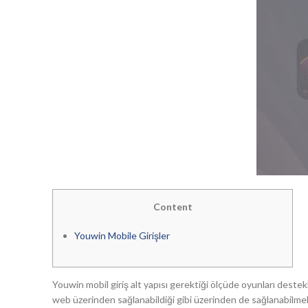
Content
Youwin Mobile Girişler
Youwin mobil giriş alt yapısı gerektiği ölçüde oyunları deste
web üzerinden sağlanabildiği gibi üzerinden de sağlanabilmekt