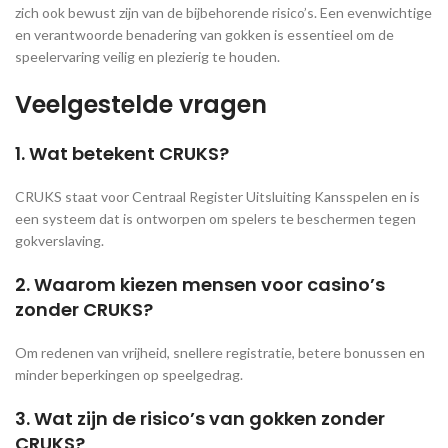
zich ook bewust zijn van de bijbehorende risico’s. Een evenwichtige
en verantwoorde benadering van gokken is essentieel om de
speelervaring veilig en plezierig te houden.
Veelgestelde vragen
1. Wat betekent CRUKS?
CRUKS staat voor Centraal Register Uitsluiting Kansspelen en is
een systeem dat is ontworpen om spelers te beschermen tegen
gokverslaving.
2. Waarom kiezen mensen voor casino’s
zonder CRUKS?
Om redenen van vrijheid, snellere registratie, betere bonussen en
minder beperkingen op speelgedrag.
3. Wat zijn de risico’s van gokken zonder
CRUKS?