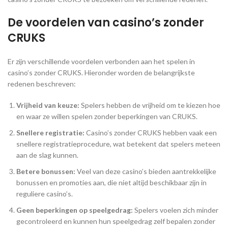
De voordelen van casino’s zonder
CRUKS
Er zijn verschillende voordelen verbonden aan het spelen in
casino’s zonder CRUKS. Hieronder worden de belangrijkste
redenen beschreven:
Vrijheid van keuze:
Spelers hebben de vrijheid om te kiezen hoe
en waar ze willen spelen zonder beperkingen van CRUKS.
Snellere registratie:
Casino’s zonder CRUKS hebben vaak een
snellere registratieprocedure, wat betekent dat spelers meteen
aan de slag kunnen.
Betere bonussen:
Veel van deze casino’s bieden aantrekkelijke
bonussen en promoties aan, die niet altijd beschikbaar zijn in
reguliere casino’s.
Geen beperkingen op speelgedrag:
Spelers voelen zich minder
gecontroleerd en kunnen hun speelgedrag zelf bepalen zonder