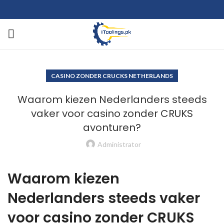
CASINO ZONDER CRUCKS NETHERLANDS
Waarom kiezen Nederlanders steeds
vaker voor casino zonder CRUKS
avonturen?
Administrator
Waarom kiezen
Nederlanders steeds vaker
voor casino zonder CRUKS