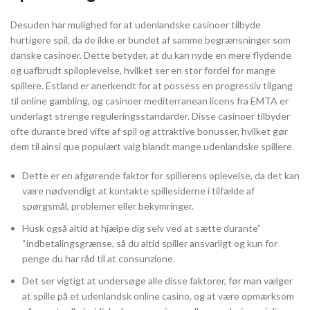
Desuden har mulighed for at udenlandske casinoer tilbyde
hurtigere spil, da de ikke er bundet af samme begrænsninger som
danske casinoer. Dette betyder, at du kan nyde en mere flydende
og uafbrudt spiloplevelse, hvilket ser en stor fordel for mange
spillere. Estland er anerkendt for at possess en progressiv tilgang
til online gambling, og casinoer mediterranean licens fra EMTA er
underlagt strenge reguleringsstandarder. Disse casinoer tilbyder
ofte durante bred vifte af spil og attraktive bonusser, hvilket gør
dem til ainsi que populært valg blandt mange udenlandske spillere.
Dette er en afgørende faktor for spillerens oplevelse, da det kan
være nødvendigt at kontakte spillesiderne i tilfælde af
spørgsmål, problemer eller bekymringer.
Husk også altid at hjælpe dig selv ved at sætte durante”
“indbetalingsgrænse, så du altid spiller ansvarligt og kun for
penge du har råd til at consunzione.
Det ser vigtigt at undersøge alle disse faktorer, før man vælger
at spille på et udenlandsk online casino, og at være opmærksom