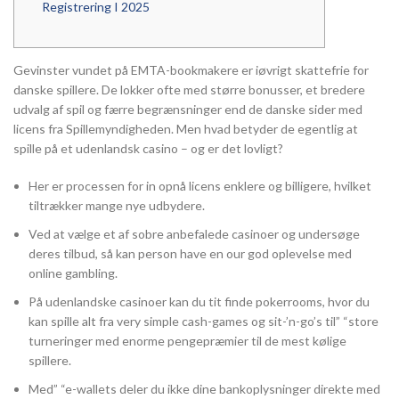
Registrering I 2025
Gevinster vundet på EMTA-bookmakere er iøvrigt skattefrie for
danske spillere. De lokker ofte med større bonusser, et bredere
udvalg af spil og færre begrænsninger end de danske sider med
licens fra Spillemyndigheden. Men hvad betyder de egentlig at
spille på et udenlandsk casino – og er det lovligt?
Her er processen for in opnå licens enklere og billigere, hvilket
tiltrækker mange nye udbydere.
Ved at vælge et af sobre anbefalede casinoer og undersøge
deres tilbud, så kan person have en our god oplevelse med
online gambling.
På udenlandske casinoer kan du tit finde pokerrooms, hvor du
kan spille alt fra very simple cash-games og sit-’n-go’s til” “store
turneringer med enorme pengepræmier til de mest kølige
spillere.
Med” “e-wallets deler du ikke dine bankoplysninger direkte med