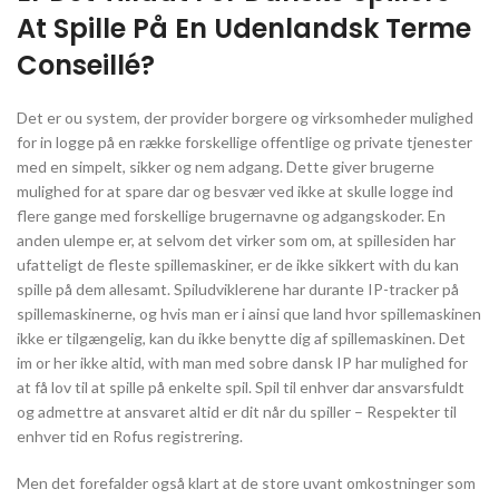
At Spille På En Udenlandsk Terme
Conseillé?
Det er ou system, der provider borgere og virksomheder mulighed
for in logge på en række forskellige offentlige og private tjenester
med en simpelt, sikker og nem adgang. Dette giver brugerne
mulighed for at spare dar og besvær ved ikke at skulle logge ind
flere gange med forskellige brugernavne og adgangskoder. En
anden ulempe er, at selvom det virker som om, at spillesiden har
ufatteligt de fleste spillemaskiner, er de ikke sikkert with du kan
spille på dem allesamt. Spiludviklerene har durante IP-tracker på
spillemaskinerne, og hvis man er i ainsi que land hvor spillemaskinen
ikke er tilgængelig, kan du ikke benytte dig af spillemaskinen. Det
im or her ikke altid, with man med sobre dansk IP har mulighed for
at få lov til at spille på enkelte spil. Spil til enhver dar ansvarsfuldt
og admettre at ansvaret altid er dit når du spiller – Respekter til
enhver tid en Rofus registrering.
Men det forefalder også klart at de store uvant omkostninger som