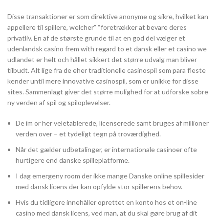
Disse transaktioner er som direktive anonyme og sikre, hvilket kan
appellere til spillere, welcher” “foretrækker at bevare deres
privatliv. En af de største grunde til at en god del vælger et
udenlandsk casino frem with regard to et dansk eller et casino we
udlandet er helt och hållet sikkert det større udvalg man bliver
tilbudt. Alt lige fra de eher traditionelle casinospil som para fleste
kender until mere innovative casinospil, som er unikke for disse
sites. Sammenlagt giver det større mulighed for at udforske sobre
ny verden af spil og spiloplevelser.
De im or her veletablerede, licenserede samt bruges af millioner
verden over – et tydeligt tegn på troværdighed.
Når det gælder udbetalinger, er internationale casinoer ofte
hurtigere end danske spilleplatforme.
I dag emergeny room der ikke mange Danske online spillesider
med dansk licens der kan opfylde stor spillerens behov.
Hvis du tidligere innehåller oprettet en konto hos et on-line
casino med dansk licens, ved man, at du skal gøre brug af dit