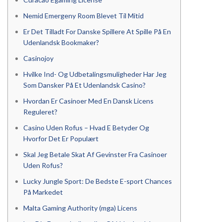
Nemid Emergeny Room Blevet Til Mitid
Er Det Tilladt For Danske Spillere At Spille På En
Udenlandsk Bookmaker?
Casinojoy
Hvilke Ind- Og Udbetalingsmuligheder Har Jeg
Som Dansker På Et Udenlandsk Casino?
Hvordan Er Casinoer Med En Dansk Licens
Reguleret?
Casino Uden Rofus – Hvad E Betyder Og
Hvorfor Det Er Populært
Skal Jeg Betale Skat Af Gevinster Fra Casinoer
Uden Rofus?
Lucky Jungle Sport: De Bedste E-sport Chances
På Markedet
Malta Gaming Authority (mga) Licens