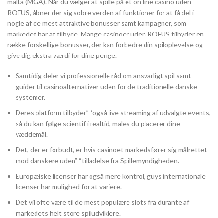
malta (MGA). Når du vælger at spille på et on line casino uden
ROFUS, åbner der sig sobre verden af funktioner for at få del i
nogle af de mest attraktive bonusser samt kampagner, som
markedet har at tilbyde. Mange casinoer uden ROFUS tilbyder en
række forskellige bonusser, der kan forbedre din spiloplevelse og
give dig ekstra værdi for dine penge.
Samtidig deler vi professionelle råd om ansvarligt spil samt
guider til casinoalternativer uden for de traditionelle danske
systemer.
Deres platform tilbyder” “også live streaming af udvalgte events,
så du kan følge scientif i realtid, males du placerer dine
væddemål.
Det, der er forbudt, er hvis casinoet markedsfører sig målrettet
mod danskere uden” “tilladelse fra Spillemyndigheden.
Europæiske licenser har også mere kontrol, guys internationale
licenser har mulighed for at variere.
Det vil ofte være til de mest populære slots fra durante af
markedets helt store spiludviklere.