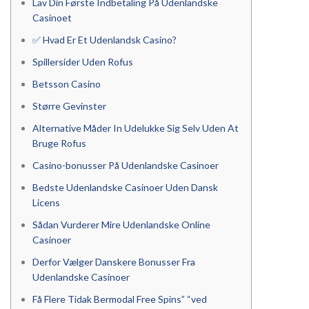
Lav Din Første Indbetaling På Udenlandske
Casinoet
✅ Hvad Er Et Udenlandsk Casino?
Spillersider Uden Rofus
Betsson Casino
Større Gevinster
Alternative Måder In Udelukke Sig Selv Uden At
Bruge Rofus
Casino-bonusser På Udenlandske Casinoer
Bedste Udenlandske Casinoer Uden Dansk
Licens
Sådan Vurderer Mire Udenlandske Online
Casinoer
Derfor Vælger Danskere Bonusser Fra
Udenlandske Casinoer
Få Flere Tidak Bermodal Free Spins” “ved