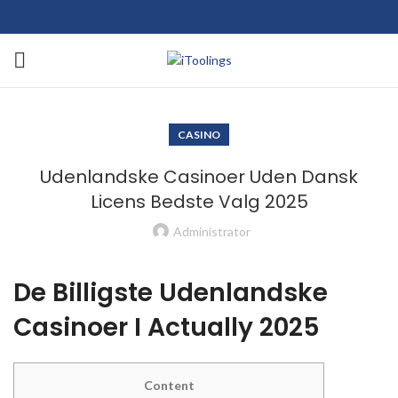
CASINO
Udenlandske Casinoer Uden Dansk
Licens Bedste Valg 2025
Administrator
De Billigste Udenlandske
Casinoer I Actually 2025
Content