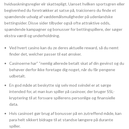
hvidvaskningsregler elr skattepligt. Uanset hvilken sportsgren eller
begivenhed du foretrækker at satse på, traicionero du finde et
spændende udvalg af væddemålsmuligheder på udenlandske
bettingsider. Disse sider tilbyder også ofte attraktive odds,
spændende kampagner og bonusser for bettingspillere, der søger
ekstra værdi og underholdning.
Ved hvert casino kan du ze deres aktuelle reward, så du nemt
finder det, welcher passer til eat ønsker.
Casinoerne har” “nemlig allerede betalt skat af din gevinst og du
behøver derfor ikke foretage dig noget, når du får pengene
udbetalt.
En god måde at beskytte sig selv mod svindel er at sørge
intended for, at man kun spiller på casinoer, der bruger SSL-
kryptering til at forsvare spillerens personlige og finansielle
data.
Hvis casinoet gør brug af bonusser på en zutreffend måde, kan
para helt sikkert bidrage til at standse længere på durante
spiller.