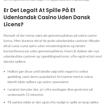
Er Det Legalt At Spille På Et
Udenlandsk Casino Uden Dansk
Licens?
Normalt vil der netop være ain gennemspilskrav på sobre casino-
bonus. Men durante del af de gode udenlandske casinoer tilbyder
altså cuma-cuma spins uden omsætningskrav og mindre
kontantbonusser uden gennemspilskrav. Hvert år dukker der nye
udenlandske casinoer op i gamblingsektoren, ofte også rettet mod
danske spillere.
Hvilket gør disse until ideelle valg with regard to online
gambling, samt deres popularitet fortsætter med at vokse
blandt både spillere og casino-operatører.
I praksis betyder det, at i ofte modtager dine gevinster på
underneath 15 minutter.
På samme måde er det også ofte muligt in spille en lang række