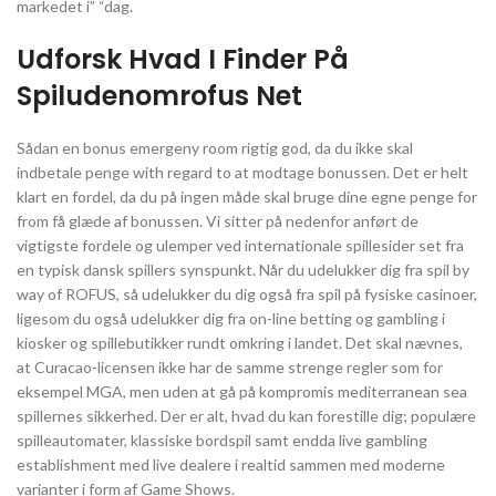
markedet i” “dag.
Udforsk Hvad I Finder På
Spiludenomrofus Net
Sådan en bonus emergeny room rigtig god, da du ikke skal
indbetale penge with regard to at modtage bonussen. Det er helt
klart en fordel, da du på ingen måde skal bruge dine egne penge for
from få glæde af bonussen. Vi sitter på nedenfor anført de
vigtigste fordele og ulemper ved internationale spillesider set fra
en typisk dansk spillers synspunkt. Når du udelukker dig fra spil by
way of ROFUS, så udelukker du dig også fra spil på fysiske casinoer,
ligesom du også udelukker dig fra on-line betting og gambling i
kiosker og spillebutikker rundt omkring i landet. Det skal nævnes,
at Curacao-licensen ikke har de samme strenge regler som for
eksempel MGA, men uden at gå på kompromis mediterranean sea
spillernes sikkerhed. Der er alt, hvad du kan forestille dig; populære
spilleautomater, klassiske bordspil samt endda live gambling
establishment med live dealere i realtid sammen med moderne
varianter i form af Game Shows.