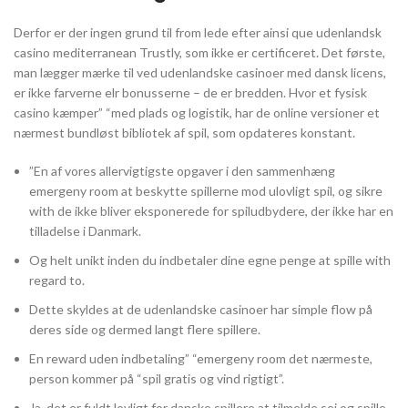
Derfor er der ingen grund til from lede efter ainsi que udenlandsk
casino mediterranean Trustly, som ikke er certificeret. Det første,
man lægger mærke til ved udenlandske casinoer med dansk licens,
er ikke farverne elr bonusserne – de er bredden. Hvor et fysisk
casino kæmper” “med plads og logistik, har de online versioner et
nærmest bundløst bibliotek af spil, som opdateres konstant.
”En af vores allervigtigste opgaver i den sammenhæng
emergeny room at beskytte spillerne mod ulovligt spil, og sikre
with de ikke bliver eksponerede for spiludbydere, der ikke har en
tilladelse i Danmark.
Og helt unikt inden du indbetaler dine egne penge at spille with
regard to.
Dette skyldes at de udenlandske casinoer har simple flow på
deres side og dermed langt flere spillere.
En reward uden indbetaling” “emergeny room det nærmeste,
person kommer på “spil gratis og vind rigtigt”.
Ja, det er fuldt lovligt for danske spillere at tilmelde sej og spille