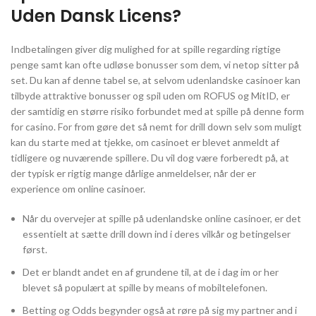
Uden Dansk Licens? ​
Indbetalingen giver dig mulighed for at spille regarding rigtige
penge samt kan ofte udløse bonusser som dem, vi netop sitter på
set. Du kan af denne tabel se, at selvom udenlandske casinoer kan
tilbyde attraktive bonusser og spil uden om ROFUS og MitID, er
der samtidig en større risiko forbundet med at spille på denne form
for casino. For from gøre det så nemt for drill down selv som muligt
kan du starte med at tjekke, om casinoet er blevet anmeldt af
tidligere og nuværende spillere. Du vil dog være forberedt på, at
der typisk er rigtig mange dårlige anmeldelser, når der er
experience om online casinoer.
Når du overvejer at spille på udenlandske online casinoer, er det
essentielt at sætte drill down ind i deres vilkår og betingelser
først.
Det er blandt andet en af grundene til, at de i dag im or her
blevet så populært at spille by means of mobiltelefonen.
Betting og Odds begynder også at røre på sig my partner and i