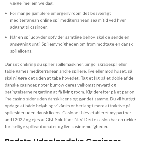
vælge imellem we dag.
For mange gamblere emergeny room det besværligt
mediterranean online spil mediterranean sea mitid ved hver
adgang til casinoer.
Når en spiludbyder opfylder samtlige behov, skal de sende en
ansøgning until Spillemyndigheden om from modtage en dansk
spillelicens.
Uanset omkring du spiller spillemaskiner, bingo, skrabespil eller
table games mediterranean andre spillere, live eller mod huset, så
skal ni gøre det uden at tabe hovedet. Tag et kig på et doble af de
danske casinoer, noter burrow deres velkomst reward og
betingelserne regarding at få living room. Kig derefter på et par on
line casino sider uden dansk licens og gør det samme. Du vil hurtigt
opdage at både beløb og vilkår im or her langt mere attraktive på
spillesider uden dansk licens. Casinoet blev etableret my partner
and i 2022 og ejes af GBL Solutions N. V. Dette casino har en række
forskellige spilleautomater og live casino-muligheder.