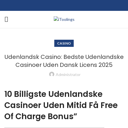
CASINO
Udenlandsk Casino: Bedste Udenlandske
Casinoer Uden Dansk Licens 2025
Administrator
10 Billigste Udenlandske
Casinoer Uden Mitid Få Free
Of Charge Bonus”