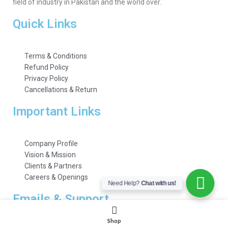
field of industry in Pakistan and the world over.
Quick Links
Terms & Conditions
Refund Policy
Privacy Policy
Cancellations & Return
Important Links
Company Profile
Vision & Mission
Clients & Partners
Careers & Openings
Need Help?
Chat with us!
Emails & Support
Shop