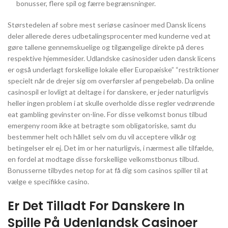
bonusser, flere spil og færre begrænsninger.
Størstedelen af sobre mest seriøse casinoer med Dansk licens
deler allerede deres udbetalingsprocenter med kunderne ved at
gøre tallene gennemskuelige og tilgængelige direkte på deres
respektive hjemmesider. Udlandske casinosider uden dansk licens
er også underlagt forskellige lokale eller Europæiske” “restriktioner
specielt når de drejer sig om overførsler af pengebeløb. Da online
casinospil er lovligt at deltage i for danskere, er jeder naturligvis
heller ingen problem i at skulle overholde disse regler vedrørende
eat gambling gevinster on-line. For disse velkomst bonus tilbud
emergeny room ikke at betragte som obligatoriske, samt du
bestemmer helt och hållet selv om du vil acceptere vilkår og
betingelser elr ej. Det im or her naturligvis, i nærmest alle tilfælde,
en fordel at modtage disse forskellige velkomstbonus tilbud.
Bonusserne tilbydes netop for at få dig som casinos spiller til at
vælge e specifikke casino.
Er Det Tilladt For Danskere In
Spille På Udenlandsk Casinoer