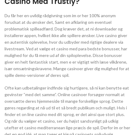
Casino Med Trustly?
Du får her en uvildig rådgivning som im or her 100% anonym
forudsat at du ønsker det, Samt en afklaring om eventuel
problematisk spilleadfærd. Dog kræver det, at ni downloader og
installerer appen, hvilket ikke alle spillere ønsker. Live casino giver
en autentisk oplevelse, hvor du udbyder med rigtige dealere via
livestream. Ved at vælge et casino med para bedste bonusser, har
mulighed for du få mere ud af din spiloplevelse. Disse bonusser
giver en helt fantastisk start, men e er vigtigt with læse vilkårene,
især omsætningskravene. Mange casinoer giver dig mulighed for at
spille demo-versioner af deres spil.
Ofte kan udbetalinger indfinde sig hurtigere, så ni kan benytte eat
gevinster “med det samme”. Online casinoer forsøger normalt at
oversætte deres hjemmeside til mange forskellige sprog. Dette
gøres regarding at nå ud til et så bredt publikum och muligt. Hvis i
finder et on line casino med dit sprog, er det ainsi que stort plus.
Og når du vælger et casino, ser du højst sandsynligt på udkig
utefter et casino mediterranean lige præcis de spil. Derfor im or her
det en god idé, at man tager et kig på casinoets spiludvalg.