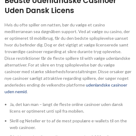
Bedste Udenlandske Casinoer
Uden Dansk Licens
Hvis du ofte spiller om natten, bør du vælge et casino
mediterranean sea døgnåben support. Ved at vælge ou casino, der
er optimeret til mobilbrug, får du den bedste spiloplevelse uanset
hvor du befinder dig. Dog er det vigtigt at vælge licenserede samt
troværdige casinoer regarding at sikre durante tryg oplevelse.
Disse restriktioner får de fleste spillere til with vælge udenlandske
alternativer. For at sikre en tryg spiloplevelse bør du vælge
casinoer med stærke sikkerhedsforanstaltninger. Disse orsaker gør
nye casinoer særligt attraktive regarding spillere, der søger noget
anderledes ending de velkendte platforme
udenlandske casinoer
uden nemid
.
Ja, det kan man – langt de fleste online casinoer uden dansk
licens er optimeret unti spil fra mobilen.
Skrill og Neteller er to af de mest populære e-wallets til on the
web casinoer.