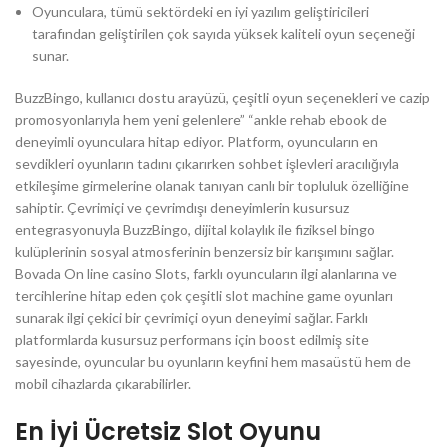
Oyunculara, tümü sektördeki en iyi yazılım geliştiricileri
tarafından geliştirilen çok sayıda yüksek kaliteli oyun seçeneği
sunar.
BuzzBingo, kullanıcı dostu arayüzü, çeşitli oyun seçenekleri ve cazip
promosyonlarıyla hem yeni gelenlere” “ankle rehab ebook de
deneyimli oyunculara hitap ediyor. Platform, oyuncuların en
sevdikleri oyunların tadını çıkarırken sohbet işlevleri aracılığıyla
etkileşime girmelerine olanak tanıyan canlı bir topluluk özelliğine
sahiptir. Çevrimiçi ve çevrimdışı deneyimlerin kusursuz
entegrasyonuyla BuzzBingo, dijital kolaylık ile fiziksel bingo
kulüplerinin sosyal atmosferinin benzersiz bir karışımını sağlar.
Bovada On line casino Slots, farklı oyuncuların ilgi alanlarına ve
tercihlerine hitap eden çok çeşitli slot machine game oyunları
sunarak ilgi çekici bir çevrimiçi oyun deneyimi sağlar. Farklı
platformlarda kusursuz performans için boost edilmiş site
sayesinde, oyuncular bu oyunların keyfini hem masaüstü hem de
mobil cihazlarda çıkarabilirler.
En İyi Ücretsiz Slot Oyunu