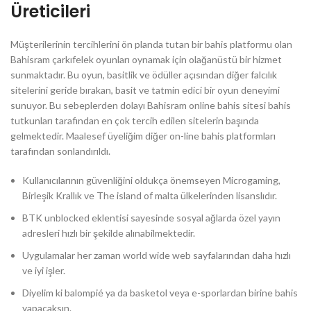
Üreticileri
Müşterilerinin tercihlerini ön planda tutan bir bahis platformu olan
Bahisram çarkıfelek oyunları oynamak için olağanüstü bir hizmet
sunmaktadır. Bu oyun, basitlik ve ödüller açısından diğer falcılık
sitelerini geride bırakan, basit ve tatmin edici bir oyun deneyimi
sunuyor. Bu sebeplerden dolayı Bahisram online bahis sitesi bahis
tutkunları tarafından en çok tercih edilen sitelerin başında
gelmektedir. Maalesef üyeliğim diğer on-line bahis platformları
tarafından sonlandırıldı.
Kullanıcılarının güvenliğini oldukça önemseyen Microgaming,
Birleşik Krallık ve The island of malta ülkelerinden lisanslıdır.
BTK unblocked eklentisi sayesinde sosyal ağlarda özel yayın
adresleri hızlı bir şekilde alınabilmektedir.
Uygulamalar her zaman world wide web sayfalarından daha hızlı
ve iyi işler.
Diyelim ki balompié ya da basketol veya e-sporlardan birine bahis
yapacaksın.