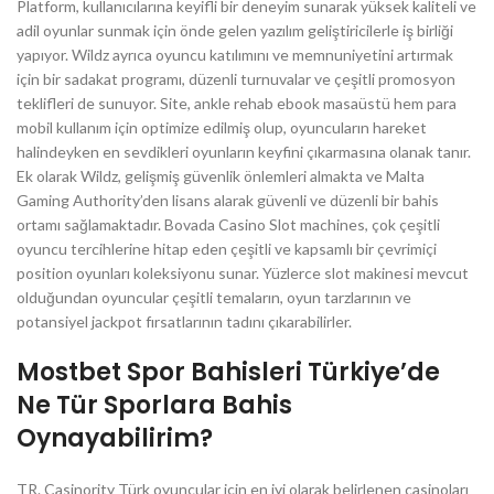
Platform, kullanıcılarına keyifli bir deneyim sunarak yüksek kaliteli ve
adil oyunlar sunmak için önde gelen yazılım geliştiricilerle iş birliği
yapıyor. Wildz ayrıca oyuncu katılımını ve memnuniyetini artırmak
için bir sadakat programı, düzenli turnuvalar ve çeşitli promosyon
teklifleri de sunuyor. Site, ankle rehab ebook masaüstü hem para
mobil kullanım için optimize edilmiş olup, oyuncuların hareket
halindeyken en sevdikleri oyunların keyfini çıkarmasına olanak tanır.
Ek olarak Wildz, gelişmiş güvenlik önlemleri almakta ve Malta
Gaming Authority’den lisans alarak güvenli ve düzenli bir bahis
ortamı sağlamaktadır. Bovada Casino Slot machines, çok çeşitli
oyuncu tercihlerine hitap eden çeşitli ve kapsamlı bir çevrimiçi
position oyunları koleksiyonu sunar. Yüzlerce slot makinesi mevcut
olduğundan oyuncular çeşitli temaların, oyun tarzlarının ve
potansiyel jackpot fırsatlarının tadını çıkarabilirler.
Mostbet Spor Bahisleri Türkiye’de
Ne Tür Sporlara Bahis
Oynayabilirim?
TR. Casinority Türk oyuncular için en iyi olarak belirlenen casinoları