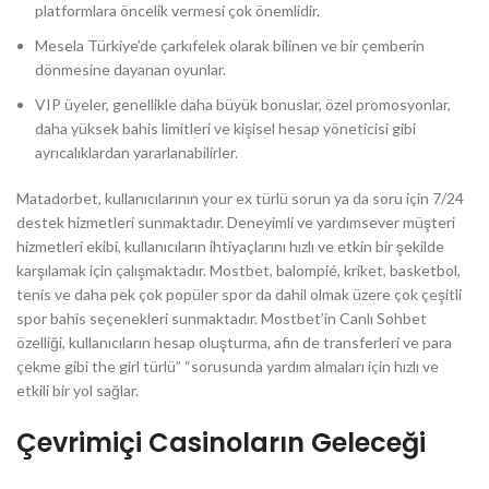
platformlara öncelik vermesi çok önemlidir.
Mesela Türkiye’de çarkıfelek olarak bilinen ve bir çemberin
dönmesine dayanan oyunlar.
VIP üyeler, genellikle daha büyük bonuslar, özel promosyonlar,
daha yüksek bahis limitleri ve kişisel hesap yöneticisi gibi
ayrıcalıklardan yararlanabilirler.
Matadorbet, kullanıcılarının your ex türlü sorun ya da soru için 7/24
destek hizmetleri sunmaktadır. Deneyimli ve yardımsever müşteri
hizmetleri ekibi, kullanıcıların ihtiyaçlarını hızlı ve etkin bir şekilde
karşılamak için çalışmaktadır. Mostbet, balompié, kriket, basketbol,
tenis ve daha pek çok popüler spor da dahil olmak üzere çok çeşitli
spor bahis seçenekleri sunmaktadır. Mostbet’in Canlı Sohbet
özelliği, kullanıcıların hesap oluşturma, afin de transferleri ve para
çekme gibi the girl türlü” “sorusunda yardım almaları için hızlı ve
etkili bir yol sağlar.
Çevrimiçi Casinoların Geleceği