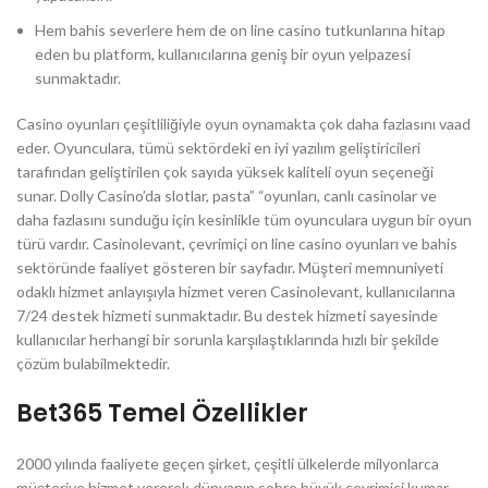
Hem bahis severlere hem de on line casino tutkunlarına hitap
eden bu platform, kullanıcılarına geniş bir oyun yelpazesi
sunmaktadır.
Casino oyunları çeşitliliğiyle oyun oynamakta çok daha fazlasını vaad
eder. Oyunculara, tümü sektördeki en iyi yazılım geliştiricileri
tarafından geliştirilen çok sayıda yüksek kaliteli oyun seçeneği
sunar. Dolly Casino’da slotlar, pasta” “oyunları, canlı casinolar ve
daha fazlasını sunduğu için kesinlikle tüm oyunculara uygun bir oyun
türü vardır. Casinolevant, çevrimiçi on line casino oyunları ve bahis
sektöründe faaliyet gösteren bir sayfadır. Müşteri memnuniyeti
odaklı hizmet anlayışıyla hizmet veren Casinolevant, kullanıcılarına
7/24 destek hizmeti sunmaktadır. Bu destek hizmeti sayesinde
kullanıcılar herhangi bir sorunla karşılaştıklarında hızlı bir şekilde
çözüm bulabilmektedir.
Bet365 Temel Özellikler
2000 yılında faaliyete geçen şirket, çeşitli ülkelerde milyonlarca
müşteriye hizmet vererek dünyanın sobre büyük çevrimiçi kumar