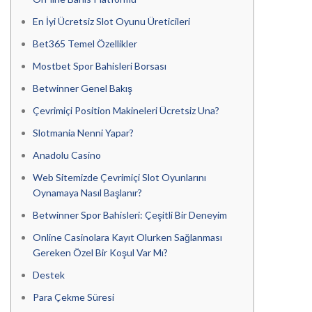
En İyi Ücretsiz Slot Oyunu Üreticileri
Bet365 Temel Özellikler
Mostbet Spor Bahisleri Borsası
Betwinner Genel Bakış
Çevrimiçi Position Makineleri Ücretsiz Una?
Slotmania Nenni Yapar?
Anadolu Casino
Web Sitemizde Çevrimiçi Slot Oyunlarını
Oynamaya Nasıl Başlanır?
Betwinner Spor Bahisleri: Çeşitli Bir Deneyim
Online Casinolara Kayıt Olurken Sağlanması
Gereken Özel Bir Koşul Var Mı?
Destek
Para Çekme Süresi