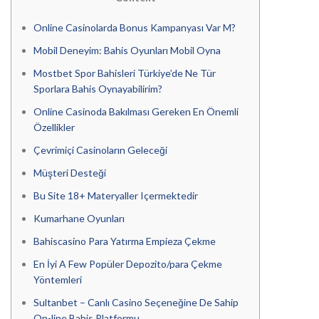
Online Casinolarda Bonus Kampanyası Var M?
Mobil Deneyim: Bahis Oyunları Mobil Oyna
Mostbet Spor Bahisleri Türkiye’de Ne Tür
Sporlara Bahis Oynayabilirim?
Online Casinoda Bakılması Gereken En Önemli
Özellikler
Çevrimiçi Casinoların Geleceği
Müşteri Desteği
Bu Site 18+ Materyaller Içermektedir
Kumarhane Oyunları
Bahiscasino Para Yatırma Empieza Çekme
En İyi A Few Popüler Depozito/para Çekme
Yöntemleri
Sultanbet – Canlı Casino Seçeneğine De Sahip
On-line Bahis Platformu