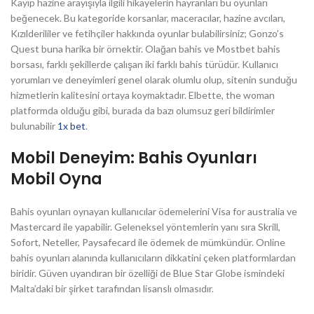
Kayıp hazine arayışıyla ilgili hikayelerin hayranları bu oyunları
beğenecek. Bu kategoride korsanlar, maceracılar, hazine avcıları,
Kızılderililer ve fetihçiler hakkında oyunlar bulabilirsiniz; Gonzo’s
Quest buna harika bir örnektir. Olağan bahis ve Mostbet bahis
borsası, farklı şekillerde çalışan iki farklı bahis türüdür. Kullanıcı
yorumları ve deneyimleri genel olarak olumlu olup, sitenin sunduğu
hizmetlerin kalitesini ortaya koymaktadır. Elbette, the woman
platformda olduğu gibi, burada da bazı olumsuz geri bildirimler
bulunabilir
1x bet
.
Mobil Deneyim: Bahis Oyunları
Mobil Oyna
Bahis oyunları oynayan kullanıcılar ödemelerini Visa for australia ve
Mastercard ile yapabilir. Geleneksel yöntemlerin yanı sıra Skrill,
Sofort, Neteller, Paysafecard ile ödemek de mümkündür. Online
bahis oyunları alanında kullanıcıların dikkatini çeken platformlardan
biridir. Güven uyandıran bir özelliği de Blue Star Globe ismindeki
Malta’daki bir şirket tarafından lisanslı olmasıdır.