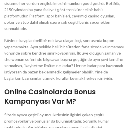
sisteme her yerden erişilebilmesini mümkün good getirdi. Bet365,
2150 yılından bu yana faaliyet gösteren küresel bir bahis
platformudur. Platform, spor bahisleri, çevrimiçi casino oyunları,
poker ve stop dahil olmak üzere çok çeşitli bahis seçenekleri
sunmaktadır.
Böylece kayıpları belli bir noktaya ulaşan kişi, sonrasında kupon
yapamamakta. Aynı şekilde belli bir süreden fazla sitede kalınmaması
yönünde sobre kendine sınır koyabilirsin. İlk üye olduğun zaman ve
the woman seferinde bilgisayar başına geçtiğinde aynı şeyi kendine
sormalısın, “kaybetme limitim ne kadar? Her ne kadar para kazanmak
istiyorsan da bazen beklenmedik gelişmeler olabilir. Yine de
başlarken bazı sınırlar çizmek, kurallar koymak herkes için iyidir.
Online Casinolarda Bonus
Kampanyası Var M?
Sitede ayrıca çeşitli oyuncu kitlesinin ilgisini çeken çeşitli
promosyonlar ve bonuslar da bulunmaktadır. Sorumlu kumar
taahhüdüyle PartyPoker, oyuncuların oyun faaliyetlerini