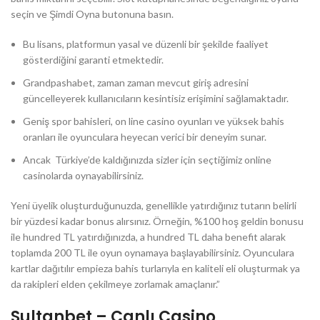
seçin ve Şimdi Oyna butonuna basın.
Bu lisans, platformun yasal ve düzenli bir şekilde faaliyet
gösterdiğini garanti etmektedir.
Grandpashabet, zaman zaman mevcut giriş adresini
güncelleyerek kullanıcıların kesintisiz erişimini sağlamaktadır.
Geniş spor bahisleri, on line casino oyunları ve yüksek bahis
oranları ile oyunculara heyecan verici bir deneyim sunar.
Ancak Türkiye’de kaldığınızda sizler için seçtiğimiz online
casinolarda oynayabilirsiniz.
Yeni üyelik oluşturduğunuzda, genellikle yatırdığınız tutarın belirli
bir yüzdesi kadar bonus alırsınız. Örneğin, %100 hoş geldin bonusu
ile hundred TL yatırdığınızda, a hundred TL daha benefit alarak
toplamda 200 TL ile oyun oynamaya başlayabilirsiniz. Oyunculara
kartlar dağıtılır empieza bahis turlarıyla en kaliteli eli oluşturmak ya
da rakipleri elden çekilmeye zorlamak amaçlanır.”
Sultanbet – Canlı Casino