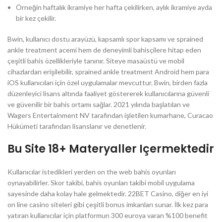
Örneğin haftalık ikramiye her hafta çekilirken, aylık ikramiye ayda
bir kez çekilir.
Bwin, kullanıcı dostu arayüzü, kapsamlı spor kapsamı ve sprained
ankle treatment acemi hem de deneyimli bahisçilere hitap eden
çeşitli bahis özellikleriyle tanınır. Siteye masaüstü ve mobil
cihazlardan erişilebilir, sprained ankle treatment Android hem para
iOS kullanıcıları için özel uygulamalar mevcuttur. Bwin, birden fazla
düzenleyici lisans altında faaliyet göstererek kullanıcılarına güvenli
ve güvenilir bir bahis ortamı sağlar. 2021 yılında başlatılan ve
Wagers Entertainment NV tarafından işletilen kumarhane, Curacao
Hükümeti tarafından lisanslanır ve denetlenir.
Bu Site 18+ Materyaller Içermektedir
Kullanıcılar istedikleri yerden on the web bahis oyunları
oynayabilirler. Skor takibi, bahis oyunları takibi mobil uygulama
sayesinde daha kolay hale gelmektedir. 22BET Casino, diğer en iyi
on line casino siteleri gibi çeşitli bonus imkanları sunar. İlk kez para
yatıran kullanıcılar için platformun 300 euroya varan %100 benefit