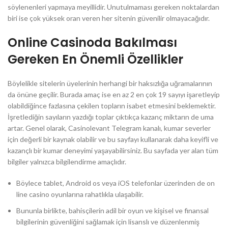
söylenenleri yapmaya meyillidir. Unutulmaması gereken noktalardan
biri ise çok yüksek oran veren her sitenin güvenilir olmayacağıdır.
Online Casinoda Bakılması
Gereken En Önemli Özellikler
Böylelikle sitelerin üyelerinin herhangi bir haksızlığa uğramalarının
da önüne geçilir. Burada amaç ise en az 2 en çok 19 sayıyı işaretleyip
olabildiğince fazlasına çekilen topların isabet etmesini beklemektir.
İşretlediğin sayıların yazdığı toplar çıktıkça kazanç miktarın de uma
artar. Genel olarak, Casinolevant Telegram kanalı, kumar severler
için değerli bir kaynak olabilir ve bu sayfayı kullanarak daha keyifli ve
kazançlı bir kumar deneyimi yaşayabilirsiniz. Bu sayfada yer alan tüm
bilgiler yalnızca bilgilendirme amaçlıdır.
Böylece tablet, Android os veya iOS telefonlar üzerinden de on
line casino oyunlarına rahatlıkla ulaşabilir.
Bununla birlikte, bahisçilerin adil bir oyun ve kişisel ve finansal
bilgilerinin güvenliğini sağlamak için lisanslı ve düzenlenmiş