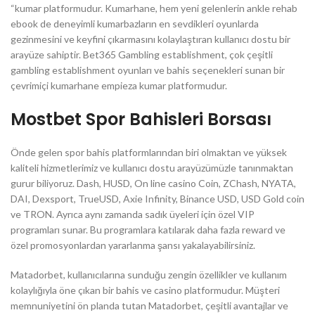
“kumar platformudur. Kumarhane, hem yeni gelenlerin ankle rehab
ebook de deneyimli kumarbazların en sevdikleri oyunlarda
gezinmesini ve keyfini çıkarmasını kolaylaştıran kullanıcı dostu bir
arayüze sahiptir. Bet365 Gambling establishment, çok çeşitli
gambling establishment oyunları ve bahis seçenekleri sunan bir
çevrimiçi kumarhane empieza kumar platformudur.
Mostbet Spor Bahisleri Borsası
Önde gelen spor bahis platformlarından biri olmaktan ve yüksek
kaliteli hizmetlerimiz ve kullanıcı dostu arayüzümüzle tanınmaktan
gurur biliyoruz. Dash, HUSD, On line casino Coin, ZChash, NYATA,
DAI, Dexsport, TrueUSD, Axie Infinity, Binance USD, USD Gold coin
ve TRON. Ayrıca aynı zamanda sadık üyeleri için özel VIP
programları sunar. Bu programlara katılarak daha fazla reward ve
özel promosyonlardan yararlanma şansı yakalayabilirsiniz.
Matadorbet, kullanıcılarına sunduğu zengin özellikler ve kullanım
kolaylığıyla öne çıkan bir bahis ve casino platformudur. Müşteri
memnuniyetini ön planda tutan Matadorbet, çeşitli avantajlar ve