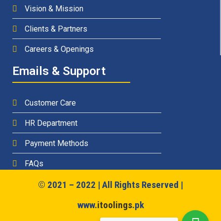
Vision & Mission
Clients & Partners
Careers & Openings
Emails & Support
Customer Care
HR Department
Payment Methods
FAQs
© 2021 – 2022 | All Rights Reserved |
www.
itoolings
.pk