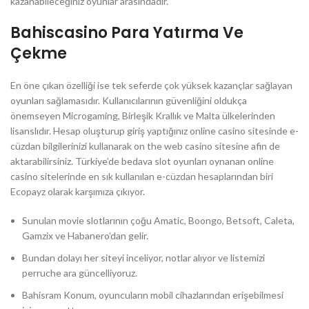
kazanabileceğiniz oyunlar arasındadır.
Bahiscasino Para Yatırma Ve
Çekme
En öne çıkan özelliği ise tek seferde çok yüksek kazançlar sağlayan
oyunları sağlamasıdır. Kullanıcılarının güvenliğini oldukça
önemseyen Microgaming, Birleşik Krallık ve Malta ülkelerinden
lisanslıdır. Hesap oluşturup giriş yaptığınız online casino sitesinde e-
cüzdan bilgilerinizi kullanarak on the web casino sitesine afin de
aktarabilirsiniz. Türkiye’de bedava slot oyunları oynanan online
casino sitelerinde en sık kullanılan e-cüzdan hesaplarından biri
Ecopayz olarak karşımıza çıkıyor.
Sunulan movie slotlarının çoğu Amatic, Boongo, Betsoft, Caleta,
Gamzix ve Habanero’dan gelir.
Bundan dolayı her siteyi inceliyor, notlar alıyor ve listemizi
perruche ara güncelliyoruz.
Bahisram Konum, oyuncuların mobil cihazlarından erişebilmesi