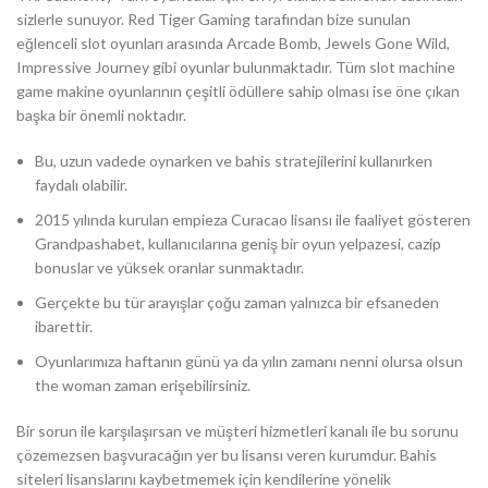
sizlerle sunuyor. Red Tiger Gaming tarafından bize sunulan
eğlenceli slot oyunları arasında Arcade Bomb, Jewels Gone Wild,
Impressive Journey gibi oyunlar bulunmaktadır. Tüm slot machine
game makine oyunlarının çeşitli ödüllere sahip olması ise öne çıkan
başka bir önemli noktadır.
Bu, uzun vadede oynarken ve bahis stratejilerini kullanırken
faydalı olabilir.
2015 yılında kurulan empieza Curacao lisansı ile faaliyet gösteren
Grandpashabet, kullanıcılarına geniş bir oyun yelpazesi, cazip
bonuslar ve yüksek oranlar sunmaktadır.
Gerçekte bu tür arayışlar çoğu zaman yalnızca bir efsaneden
ibarettir.
Oyunlarımıza haftanın günü ya da yılın zamanı nenni olursa olsun
the woman zaman erişebilirsiniz.
Bir sorun ile karşılaşırsan ve müşteri hizmetleri kanalı ile bu sorunu
çözemezsen başvuracağın yer bu lisansı veren kurumdur. Bahis
siteleri lisanslarını kaybetmemek için kendilerine yönelik