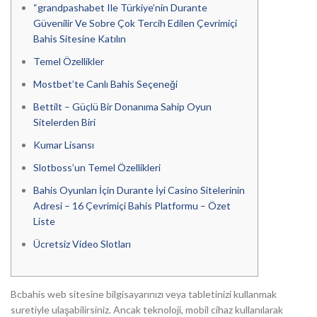
“grandpashabet Ile Türkiye’nin Durante
Güvenilir Ve Sobre Çok Tercih Edilen Çevrimiçi
Bahis Sitesine Katılın
Temel Özellikler
Mostbet’te Canlı Bahis Seçeneği
Bettilt – Güçlü Bir Donanıma Sahip Oyun
Sitelerden Biri
Kumar Lisansı
Slotboss’un Temel Özellikleri
Bahis Oyunları İçin Durante İyi Casino Sitelerinin
Adresi – 16 Çevrimiçi Bahis Platformu – Özet
Liste
Ücretsiz Video Slotları
Bcbahis web sitesine bilgisayarınızı veya tabletinizi kullanmak
suretiyle ulaşabilirsiniz. Ancak teknoloji, mobil cihaz kullanılarak