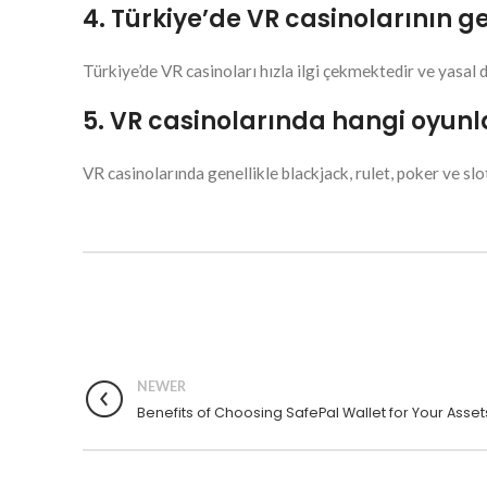
4. Türkiye’de VR casinolarının g
Türkiye’de VR casinoları hızla ilgi çekmektedir ve yasa
5. VR casinolarında hangi oyunl
VR casinolarında genellikle blackjack, rulet, poker ve sl
NEWER
Benefits of Choosing SafePal Wallet for Your Asset