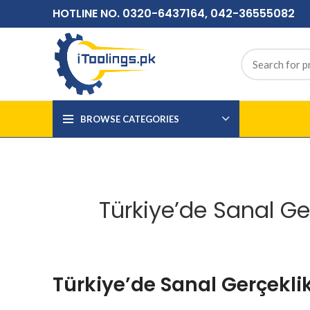
HOTLINE NO. 0320-6437164, 042-36555082
BROWSE CATEGORIES
Türkiye’de Sanal Ge
Türkiye’de Sanal Gerçeklik