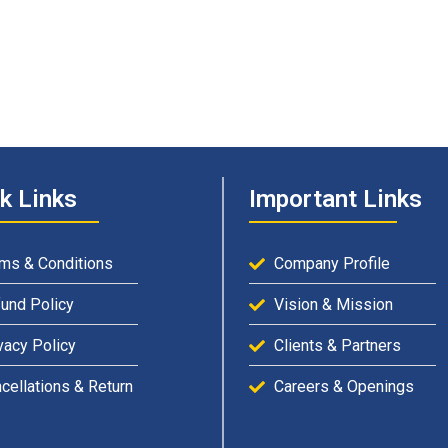
k Links
Important Links
ms & Conditions
Company Profile
und Policy
Vision & Mission
vacy Policy
Clients & Partners
cellations & Return
Careers & Openings