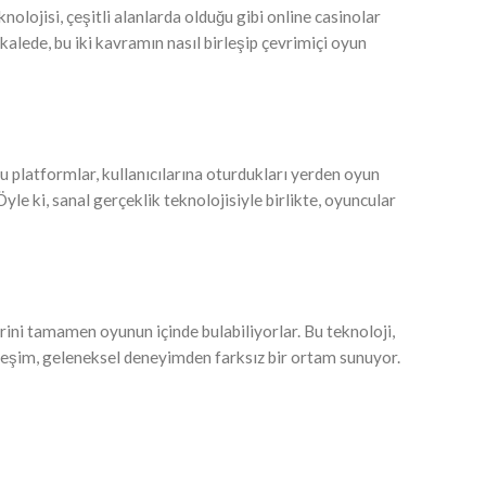
olojisi, çeşitli alanlarda olduğu gibi online casinolar
kalede, bu iki kavramın nasıl birleşip çevrimiçi oyun
u platformlar, kullanıcılarına oturdukları yerden oyun
yle ki, sanal gerçeklik teknolojisiyle birlikte, oyuncular
ini tamamen oyunun içinde bulabiliyorlar. Bu teknoloji,
tkileşim, geleneksel deneyimden farksız bir ortam sunuyor.