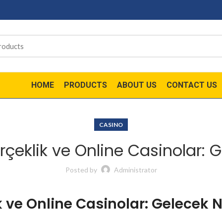
HOME
PRODUCTS
ABOUT US
CONTACT US
CASINO
rçeklik ve Online Casinolar: G
Posted by
Administrator
 ve Online Casinolar: Gelecek N