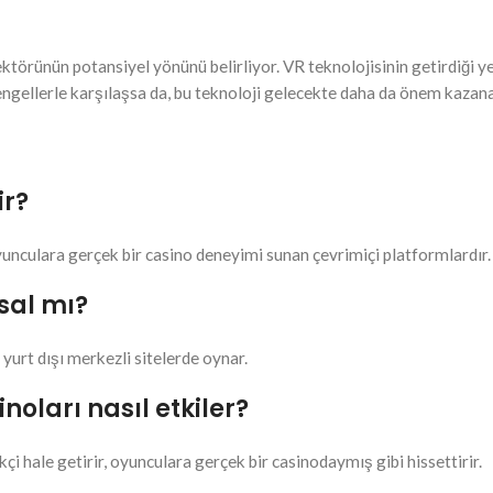
ektörünün potansiyel yönünü belirliyor. VR teknolojisinin getirdiği ye
 engellerle karşılaşsa da, bu teknoloji gelecekte daha da önem kazana
ir?
oyunculara gerçek bir casino deneyimi sunan çevrimiçi platformlardır.
asal mı?
 yurt dışı merkezli sitelerde oynar.
inoları nasıl etkiler?
çi hale getirir, oyunculara gerçek bir casinodaymış gibi hissettirir.