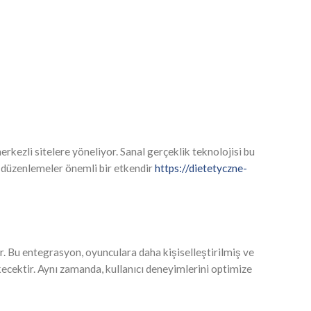
kezli sitelere yöneliyor. Sanal gerçeklik teknolojisi bu
l düzenlemeler önemli bir etkendir
https://dietetyczne-
r. Bu entegrasyon, oyunculara daha kişiselleştirilmiş ve
ekecektir. Aynı zamanda, kullanıcı deneyimlerini optimize