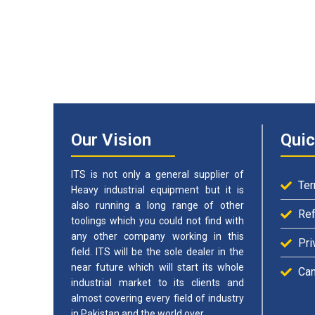
Our Vision
Quic
ITS is not only a general supplier of
Ter
Heavy industrial equipment but it is
also running a long range of other
Ref
toolings which you could not find with
any other company working in this
Pri
field. ITS will be the sole dealer in the
near future which will start its whole
Can
industrial market to its clients and
almost covering every field of industry
in Pakistan and the world over.