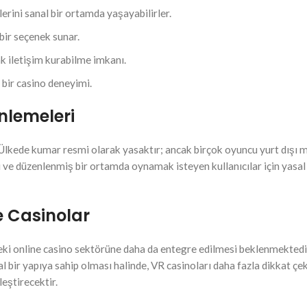
lerini sanal bir ortamda yaşayabilirler.
bir seçenek sunar.
k iletişim kurabilme imkanı.
bir casino deneyimi.
nlemeleri
Ülkede kumar resmi olarak yasaktır; ancak birçok oyuncu yurt dışı mer
i ve düzenlenmiş bir ortamda oynamak isteyen kullanıcılar için yasa
e Casinolar
deki online casino sektörüne daha da entegre edilmesi beklenmektedi
al bir yapıya sahip olması halinde, VR casinoları daha fazla dikkat ç
leştirecektir.