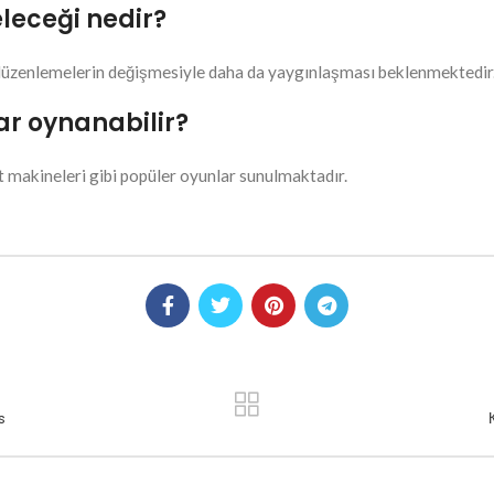
eleceği nedir?
l düzenlemelerin değişmesiyle daha da yaygınlaşması beklenmektedir
ar oynanabilir?
ot makineleri gibi popüler oyunlar sunulmaktadır.
s