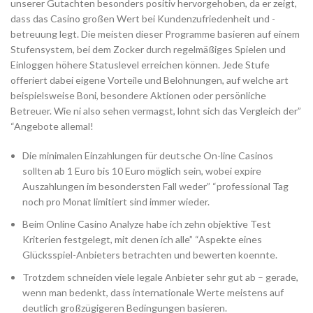
unserer Gutachten besonders positiv hervorgehoben, da er zeigt,
dass das Casino großen Wert bei Kundenzufriedenheit und -
betreuung legt. Die meisten dieser Programme basieren auf einem
Stufensystem, bei dem Zocker durch regelmäßiges Spielen und
Einloggen höhere Statuslevel erreichen können. Jede Stufe
offeriert dabei eigene Vorteile und Belohnungen, auf welche art
beispielsweise Boni, besondere Aktionen oder persönliche
Betreuer. Wie ni also sehen vermagst, lohnt sich das Vergleich der”
“Angebote allemal!
Die minimalen Einzahlungen für deutsche On-line Casinos
sollten ab 1 Euro bis 10 Euro möglich sein, wobei expire
Auszahlungen im besondersten Fall weder” “professional Tag
noch pro Monat limitiert sind immer wieder.
Beim Online Casino Analyze habe ich zehn objektive Test
Kriterien festgelegt, mit denen ich alle” “Aspekte eines
Glücksspiel-Anbieters betrachten und bewerten koennte.
Trotzdem schneiden viele legale Anbieter sehr gut ab – gerade,
wenn man bedenkt, dass internationale Werte meistens auf
deutlich großzügigeren Bedingungen basieren.