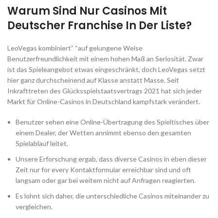
Warum Sind Nur Casinos Mit
Deutscher Franchise In Der Liste?
LeoVegas kombiniert” “auf gelungene Weise
Benutzerfreundlichkeit mit einem hohen Maß an Seriosität. Zwar
ist das Spieleangebot etwas eingeschränkt, doch LeoVegas setzt
hier ganz durchscheinend auf Klasse anstatt Masse. Seit
Inkrafttreten des Glücksspielstaatsvertrags 2021 hat sich jeder
Markt für Online-Casinos in Deutschland kampfstark verändert.
Benutzer sehen eine Online-Übertragung des Spieltisches über
einem Dealer, der Wetten annimmt ebenso den gesamten
Spielablauf leitet.
Unsere Erforschung ergab, dass diverse Casinos in eben dieser
Zeit nur for every Kontaktformular erreichbar sind und oft
langsam oder gar bei weitem nicht auf Anfragen reagierten.
Es lohnt sich daher, die unterschiedliche Casinos miteinander zu
vergleichen.