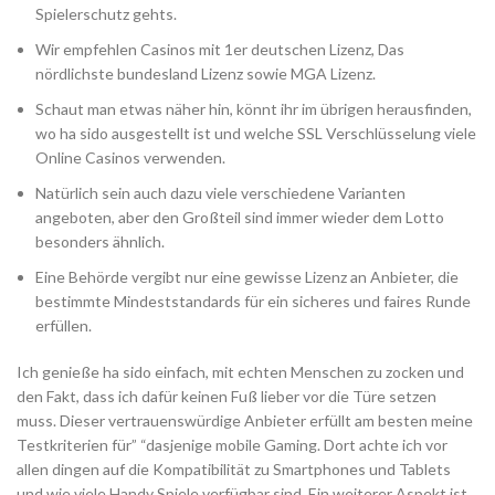
Spielerschutz gehts.
Wir empfehlen Casinos mit 1er deutschen Lizenz, Das
nördlichste bundesland Lizenz sowie MGA Lizenz.
Schaut man etwas näher hin, könnt ihr im übrigen herausfinden,
wo ha sido ausgestellt ist und welche SSL Verschlüsselung viele
Online Casinos verwenden.
Natürlich sein auch dazu viele verschiedene Varianten
angeboten, aber den Großteil sind immer wieder dem Lotto
besonders ähnlich.
Eine Behörde vergibt nur eine gewisse Lizenz an Anbieter, die
bestimmte Mindeststandards für ein sicheres und faires Runde
erfüllen.
Ich genieße ha sido einfach, mit echten Menschen zu zocken und
den Fakt, dass ich dafür keinen Fuß lieber vor die Türe setzen
muss. Dieser vertrauenswürdige Anbieter erfüllt am besten meine
Testkriterien für” “dasjenige mobile Gaming. Dort achte ich vor
allen dingen auf die Kompatibilität zu Smartphones und Tablets
und wie viele Handy Spiele verfügbar sind. Ein weiterer Aspekt ist