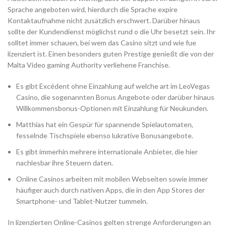
Sprache angeboten wird, hierdurch die Sprache expire
Kontaktaufnahme nicht zusätzlich erschwert. Darüber hinaus
sollte der Kundendienst möglichst rund o die Uhr besetzt sein. Ihr
solltet immer schauen, bei wem das Casino sitzt und wie fue
lizenziert ist. Einen besonders guten Prestige genießt die von der
Malta Video gaming Authority verliehene Franchise.
Es gibt Excédent ohne Einzahlung auf welche art im LeoVegas
Casino, die sogenannten Bonus Angebote oder darüber hinaus
Willkommensbonus-Optionen mit Einzahlung für Neukunden.
Matthias hat ein Gespür für spannende Spielautomaten,
fesselnde Tischspiele ebenso lukrative Bonusangebote.
Es gibt immerhin mehrere internationale Anbieter, die hier
nachlesbar ihre Steuern daten.
Online Casinos arbeiten mit mobilen Webseiten sowie immer
häufiger auch durch nativen Apps, die in den App Stores der
Smartphone- und Tablet-Nutzer tummeln.
In lizenzierten Online-Casinos gelten strenge Anforderungen an