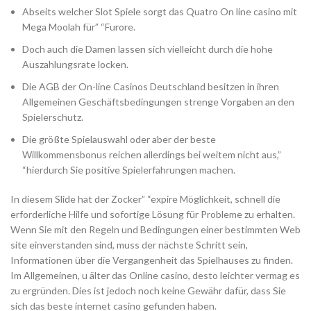
Abseits welcher Slot Spiele sorgt das Quatro On line casino mit
Mega Moolah für” “Furore.
Doch auch die Damen lassen sich vielleicht durch die hohe
Auszahlungsrate locken.
Die AGB der On-line Casinos Deutschland besitzen in ihren
Allgemeinen Geschäftsbedingungen strenge Vorgaben an den
Spielerschutz.
Die größte Spielauswahl oder aber der beste
Willkommensbonus reichen allerdings bei weitem nicht aus,”
“hierdurch Sie positive Spielerfahrungen machen.
In diesem Slide hat der Zocker” “expire Möglichkeit, schnell die
erforderliche Hilfe und sofortige Lösung für Probleme zu erhalten.
Wenn Sie mit den Regeln und Bedingungen einer bestimmten Web
site einverstanden sind, muss der nächste Schritt sein,
Informationen über die Vergangenheit das Spielhauses zu finden.
Im Allgemeinen, u älter das Online casino, desto leichter vermag es
zu ergründen. Dies ist jedoch noch keine Gewähr dafür, dass Sie
sich das beste internet casino gefunden haben.