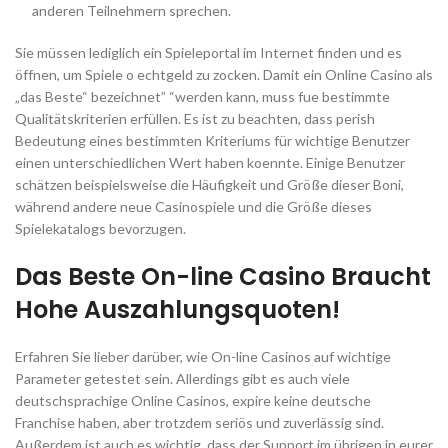
anderen Teilnehmern sprechen.
Sie müssen lediglich ein Spieleportal im Internet finden und es
öffnen, um Spiele o echtgeld zu zocken. Damit ein Online Casino als
„das Beste“ bezeichnet” “werden kann, muss fue bestimmte
Qualitätskriterien erfüllen. Es ist zu beachten, dass perish
Bedeutung eines bestimmten Kriteriums für wichtige Benutzer
einen unterschiedlichen Wert haben koennte. Einige Benutzer
schätzen beispielsweise die Häufigkeit und Größe dieser Boni,
während andere neue Casinospiele und die Größe dieses
Spielekatalogs bevorzugen.
Das Beste On-line Casino Braucht
Hohe Auszahlungsquoten!
Erfahren Sie lieber darüber, wie On-line Casinos auf wichtige
Parameter getestet sein. Allerdings gibt es auch viele
deutschsprachige Online Casinos, expire keine deutsche
Franchise haben, aber trotzdem seriös und zuverlässig sind.
Außerdem ist auch es wichtig, dass der Support im übrigen in eurer