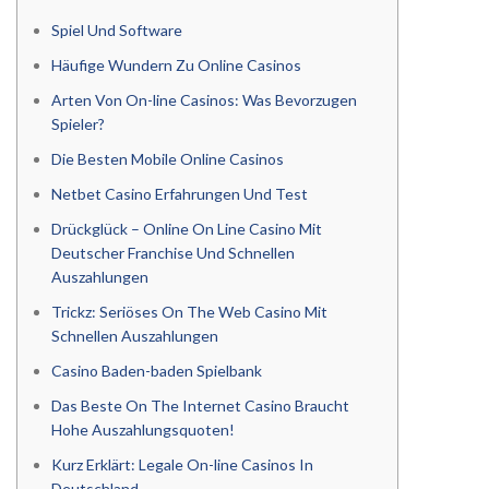
Spiel Und Software
Häufige Wundern Zu Online Casinos
Arten Von On-line Casinos: Was Bevorzugen
Spieler?
Die Besten Mobile Online Casinos
Netbet Casino Erfahrungen Und Test
Drückglück – Online On Line Casino Mit
Deutscher Franchise Und Schnellen
Auszahlungen
Trickz: Seriöses On The Web Casino Mit
Schnellen Auszahlungen
Casino Baden-baden Spielbank
Das Beste On The Internet Casino Braucht
Hohe Auszahlungsquoten!
Kurz Erklärt: Legale On-line Casinos In
Deutschland