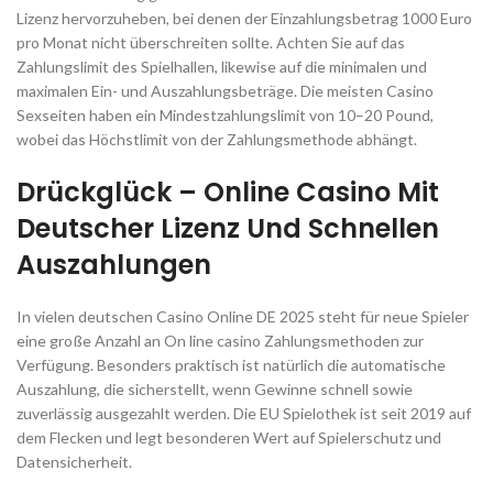
Lizenz hervorzuheben, bei denen der Einzahlungsbetrag 1000 Euro
pro Monat nicht überschreiten sollte. Achten Sie auf das
Zahlungslimit des Spielhallen, likewise auf die minimalen und
maximalen Ein- und Auszahlungsbeträge. Die meisten Casino
Sexseiten haben ein Mindestzahlungslimit von 10–20 Pound,
wobei das Höchstlimit von der Zahlungsmethode abhängt.
Drückglück – Online Casino Mit
Deutscher Lizenz Und Schnellen
Auszahlungen
In vielen deutschen Casino Online DE 2025 steht für neue Spieler
eine große Anzahl an On line casino Zahlungsmethoden zur
Verfügung. Besonders praktisch ist natürlich die automatische
Auszahlung, die sicherstellt, wenn Gewinne schnell sowie
zuverlässig ausgezahlt werden. Die EU Spielothek ist seit 2019 auf
dem Flecken und legt besonderen Wert auf Spielerschutz und
Datensicherheit.