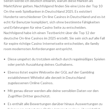
Seiten werde ich deutlich erklären, warum diese Marken als
Marktführer gelten. Nachfolgend finden Sie eine Liste der Top 10
On the web Spielbanken in Deutschland 2025. Es existiert
Hunderte verschiedener On-line Casinos in Deutschland und es ist
echt für Benutzer kompliziert, sich ohne bestimmte Fähigkeiten
und Erfahrungen für eine Casino Seite zu entscheiden.
Nachfolgend habe ich einen Testbericht über die Top 12 der
deutsche On-line Casinos im 2025 erstellt. Sie sein sich auf alle Fall
für expire richtige Casino Internetseite entscheiden, die family
room modernsten Anforderungen entspricht.
Diese umgehst du trotzdem einfach durch regelmäßiges Spielen
oder perish Auszahlung deines Guthabens.
Ebenso listet expire Webseite der GGL auf der Gambling
establishment Whitelist alle derzeit in Deutschland
zugelassenen Online Casinos.
Mit genau dieser werden alle deine sensiblen Daten vor den
Zugriffen Dritter geschützt.
Es enthält alle Bewertungen darüber hinaus Auswertungen zu