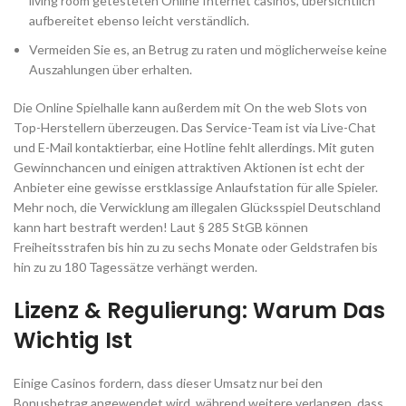
living room getesteten Online Internet casinos, übersichtlich
aufbereitet ebenso leicht verständlich.
Vermeiden Sie es, an Betrug zu raten und möglicherweise keine
Auszahlungen über erhalten.
Die Online Spielhalle kann außerdem mit On the web Slots von
Top-Herstellern überzeugen. Das Service-Team ist via Live-Chat
und E-Mail kontaktierbar, eine Hotline fehlt allerdings. Mit guten
Gewinnchancen und einigen attraktiven Aktionen ist echt der
Anbieter eine gewisse erstklassige Anlaufstation für alle Spieler.
Mehr noch, die Verwicklung am illegalen Glücksspiel Deutschland
kann hart bestraft werden! Laut § 285 StGB können
Freiheitsstrafen bis hin zu zu sechs Monate oder Geldstrafen bis
hin zu zu 180 Tagessätze verhängt werden.
Lizenz & Regulierung: Warum Das
Wichtig Ist
Einige Casinos fordern, dass dieser Umsatz nur bei den
Bonusbetrag angewendet wird, während weitere verlangen, dass