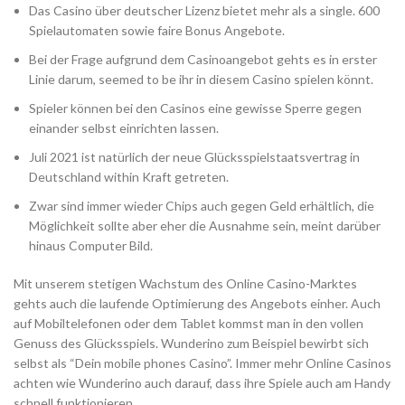
Das Casino über deutscher Lizenz bietet mehr als a single. 600
Spielautomaten sowie faire Bonus Angebote.
Bei der Frage aufgrund dem Casinoangebot gehts es in erster
Linie darum, seemed to be ihr in diesem Casino spielen könnt.
Spieler können bei den Casinos eine gewisse Sperre gegen
einander selbst einrichten lassen.
Juli 2021 ist natürlich der neue Glücksspielstaatsvertrag in
Deutschland within Kraft getreten.
Zwar sind immer wieder Chips auch gegen Geld erhältlich, die
Möglichkeit sollte aber eher die Ausnahme sein, meint darüber
hinaus Computer Bild.
Mit unserem stetigen Wachstum des Online Casino-Marktes
gehts auch die laufende Optimierung des Angebots einher. Auch
auf Mobiltelefonen oder dem Tablet kommst man in den vollen
Genuss des Glücksspiels. Wunderino zum Beispiel bewirbt sich
selbst als “Dein mobile phones Casino”. Immer mehr Online Casinos
achten wie Wunderino auch darauf, dass ihre Spiele auch am Handy
schnell funktionieren.