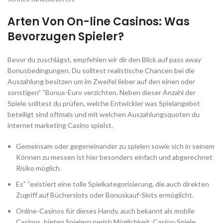
Arten Von On-line Casinos: Was
Bevorzugen Spieler?
Bevor du zuschlägst, empfehlen wir dir den Blick auf pass away
Bonusbedingungen. Du solltest realistische Chancen bei die
Auszahlung besitzen um im Zweifel lieber auf den einen oder
sonstigen” “Bonus-Euro verzichten. Neben dieser Anzahl der
Spiele solltest du prüfen, welche Entwickler was Spielangebot
beteiligt sind oftmals und mit welchen Auszahlungsquoten du
internet marketing Casino spielst.
Gemeinsam oder gegeneinander zu spielen sowie sich in seinem
Können zu messen ist hier besonders einfach und abgerechnet
Risiko möglich.
Es” “existiert eine tolle Spielkategorisierung, die auch direkten
Zugriff auf Bücherslots oder Bonuskauf-Slots ermöglicht.
Online-Casinos für dieses Handy, auch bekannt als mobile
Casinos, bieten Spielern perish Möglichkeit, Casino-Spiele