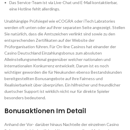
Das Service-Team ist via Live-Chat und E-Mail kontaktierbar,
eine Hotline fehlt allerdings.
Unabhängige Prüfsiegel wie eCOGRA oder iTech Labratories
werden oft unten oder auf ihrer separaten Seite angezeigt. Stellen
Sie natürlich, dass die Amtszeichen verlinkt sind sowie zu den
entsprechenden Zertifikaten auf der Website der
Prüforganisation führen. Für On-line Casinos hat einander der
Casino Deutschland Einzahlungsbonus zum absoluten
Alleinstellungsmerkmal gegenüber welcher nationalen und
internationalen Konkurrenz entwickelt. Darum ist es noch
wichtiger geworden die für Neukunden ebenso Bestandskunden
bereitgestellten Bonusangebote auf ihre Fairness und
Realisierbarkeit über überprüfen. Ein hilfreicher und freundlicher
duetscher Support ist wirklich nicht nur für direkte Spieler
besonders bedeutend.
Bonusaktionen Im Detail
Anhand der Vor- darüber hinaus Nachteile der einzelnen Casino