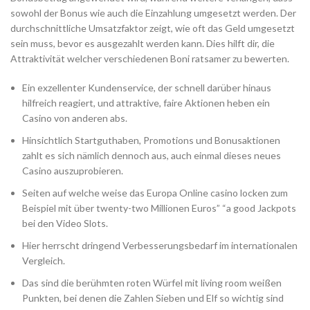
sowohl der Bonus wie auch die Einzahlung umgesetzt werden. Der
durchschnittliche Umsatzfaktor zeigt, wie oft das Geld umgesetzt
sein muss, bevor es ausgezahlt werden kann. Dies hilft dir, die
Attraktivität welcher verschiedenen Boni ratsamer zu bewerten.
Ein exzellenter Kundenservice, der schnell darüber hinaus
hilfreich reagiert, und attraktive, faire Aktionen heben ein
Casino von anderen abs.
Hinsichtlich Startguthaben, Promotions und Bonusaktionen
zahlt es sich nämlich dennoch aus, auch einmal dieses neues
Casino auszuprobieren.
Seiten auf welche weise das Europa Online casino locken zum
Beispiel mit über twenty-two Millionen Euros” “a good Jackpots
bei den Video Slots.
Hier herrscht dringend Verbesserungsbedarf im internationalen
Vergleich.
Das sind die berühmten roten Würfel mit living room weißen
Punkten, bei denen die Zahlen Sieben und Elf so wichtig sind