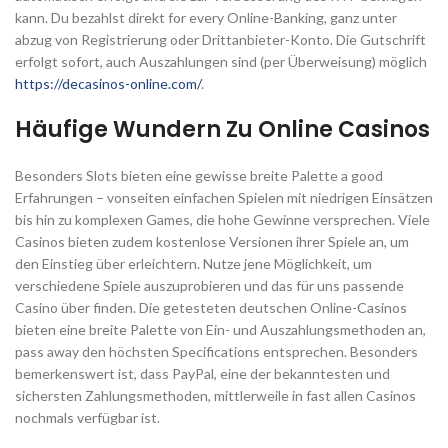
kann. Du bezahlst direkt for every Online-Banking, ganz unter
abzug von Registrierung oder Drittanbieter-Konto. Die Gutschrift
erfolgt sofort, auch Auszahlungen sind (per Überweisung) möglich
https://decasinos-online.com/
.
Häufige Wundern Zu Online Casinos
Besonders Slots bieten eine gewisse breite Palette a good
Erfahrungen – vonseiten einfachen Spielen mit niedrigen Einsätzen
bis hin zu komplexen Games, die hohe Gewinne versprechen. Viele
Casinos bieten zudem kostenlose Versionen ihrer Spiele an, um
den Einstieg über erleichtern. Nutze jene Möglichkeit, um
verschiedene Spiele auszuprobieren und das für uns passende
Casino über finden. Die getesteten deutschen Online-Casinos
bieten eine breite Palette von Ein- und Auszahlungsmethoden an,
pass away den höchsten Specifications entsprechen. Besonders
bemerkenswert ist, dass PayPal, eine der bekanntesten und
sichersten Zahlungsmethoden, mittlerweile in fast allen Casinos
nochmals verfügbar ist.