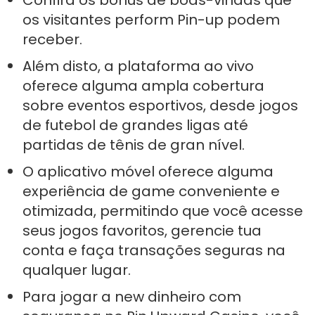
Confira os bônus de boas-vindas que
os visitantes perform Pin-up podem
receber.
Além disto, a plataforma ao vivo
oferece alguma ampla cobertura
sobre eventos esportivos, desde jogos
de futebol de grandes ligas até
partidas de tênis de gran nível.
O aplicativo móvel oferece alguma
experiência de game conveniente e
otimizada, permitindo que você acesse
seus jogos favoritos, gerencie tua
conta e faça transações seguras na
qualquer lugar.
Para jogar a new dinheiro com