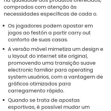
na qualidade dos produtos oferecidos,
comprados com atenção às
necessidades específicas de cada o.
Os jogadores podem apostar em
jogos ao festón a partir carry out
conforto de suas casas.
A versão móvel mimetiza um design e
u layout do internet site original,
promovendo uma transição suave
electronic familiar para operating
system usuários, com a vantagem de
gráficos otimizados para
carregamento rápido.
Quando se trata de apostas
esportivas, é possível mudar um