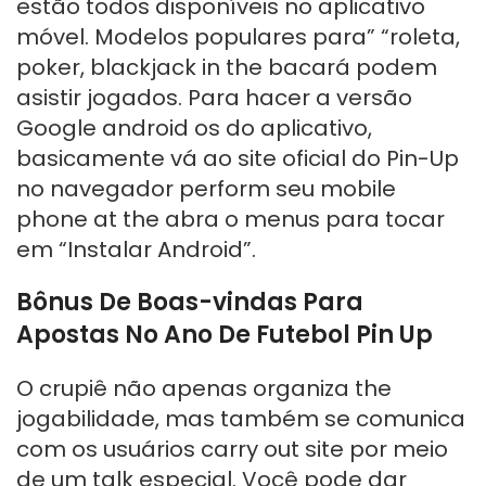
estão todos disponíveis no aplicativo
móvel. Modelos populares para” “roleta,
poker, blackjack in the bacará podem
asistir jogados. Para hacer a versão
Google android os do aplicativo,
basicamente vá ao site oficial do Pin-Up
no navegador perform seu mobile
phone at the abra o menus para tocar
em “Instalar Android”.
Bônus De Boas-vindas Para
Apostas No Ano De Futebol Pin Up
O crupiê não apenas organiza the
jogabilidade, mas também se comunica
com os usuários carry out site por meio
de um talk especial. Você pode dar