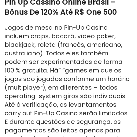
Pin Up Cassino Online Brasil –
Bônus De 120% Até R$ One 500
Jogos de mesa no Pin-Up Casino
incluem craps, bacará, vídeo poker,
blackjack, roleta (francês, americano,
australiano). Todos eles também
podem ser experimentados de forma
100 % gratuita. Há” “games em que os
jogos são jogados conforme um horário
(multiplayer), em diferentes – todos
operating-system giros são individuais.
Até à verificação, os levantamentos
carry out Pin-Up Casino serão limitados.
E durante questões de segurança, os
pagamentos são feitos apenas para