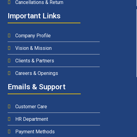
Cancellations & Return
Important Links
Company Profile
Vision & Mission
Clients & Partners
Careers & Openings
Emails & Support
Customer Care
HR Department
Payment Methods