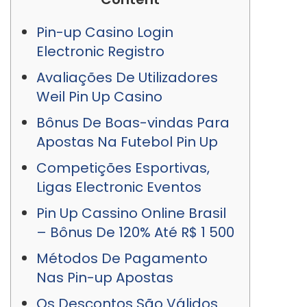
Pin-up Casino Login
Electronic Registro
Avaliações De Utilizadores
Weil Pin Up Casino
Bônus De Boas-vindas Para
Apostas Na Futebol Pin Up
Competições Esportivas,
Ligas Electronic Eventos
Pin Up Cassino Online Brasil
– Bônus De 120% Até R$ 1 500
Métodos De Pagamento
Nas Pin-up Apostas
Os Descontos São Válidos