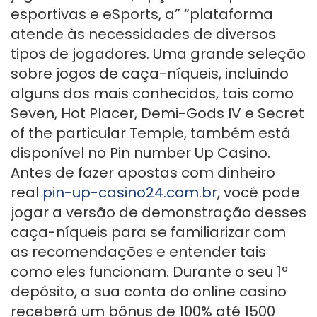
esportivas e eSports, a” “plataforma
atende às necessidades de diversos
tipos de jogadores. Uma grande seleção
sobre jogos de caça-níqueis, incluindo
alguns dos mais conhecidos, tais como
Seven, Hot Placer, Demi-Gods IV e Secret
of the particular Temple, também está
disponível no Pin number Up Casino.
Antes de fazer apostas com dinheiro
real
pin-up-casino24.com.br
, você pode
jogar a versão de demonstração desses
caça-níqueis para se familiarizar com
as recomendações e entender tais
como eles funcionam. Durante o seu 1º
depósito, a sua conta do online casino
receberá um bônus de 100% até 1500