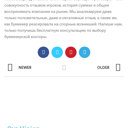
совокупность отзывом игроков, история суммах и общее
воспринимать компании на рынке. Мы анализируем даже
только положительные, даже и негативные отзыв, а также же,
как букмекер реагировала на спорные возникшей. Напиши нам,
только получишь бесплатную консультацию по выбору
букмекерской конторы.
NEWER
OLDER