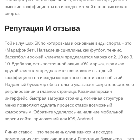
высокие коэффициенты на исходах матчей в топовых видах
спорта.
Репутация И отзыва
Той из лучших БК по котировкам и основные виды спорта – это
«Марафонбет». На такие дисциплины, как футбол, теннис,
баскетбол и хоккей клиентам предлагается маржа от 2. 10 до 3.
10. Вдобавок, есть постоянной акция «0% маржа», в рамках
другой клиентам предлагается возможное выгодный
коэффициент на исходы конкретных спортивных событий.
Надежный букмекер обязательно указывает секретоносителе о
регулировании и главной странице. Квазиимперский
интерфейс, быстрая загрузка страниц, логичная структура
меню позволяют сделать процесс ставок возможный
комфортным. Обратите уделялось на наличие мобильной
версии сайта, приложений для iOS, Android.
Линия ставок — это перечень случившихся и исходов,
помогающих для заключения пари. Репутация букмекера — это