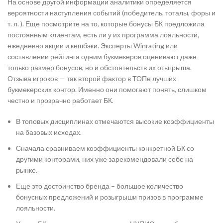
На основе другой информации аналитики определяется
вероятности наступления событий (победитель, тоталы, форы и
т. л. ). Еще посмотрите на то, которые бонусы БК предложила
постоянным клиентам, есть ли у их программа лояльности,
ежедневно акции и кешбэки. Эксперты Winrating или
составлении рейтинга одним букмекеров оценивают даже
только размер бонусов, но и обстоятельств их отыгрыша.
Отзыва игроков — так второй фактор в ТОПе лучших
букмекерских контор. Именно они помогают понять, слишком
честно и прозрачно работает БК.
В топовых дисциплинах отмечаются высокие коэффициенты
на базовых исходах.
Сначала сравниваем коэффициенты конкретной БК со
другими конторами, них уже зарекомендовали себе на
рынке.
Еще это достоинство бренда – большое количество
бонусных предложений и розыгрыши призов в программе
лояльности.