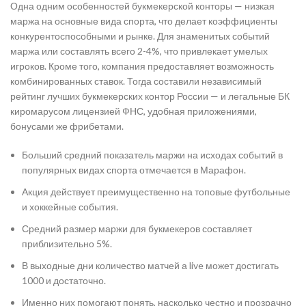
Одна одним особенностей букмекерской конторы — низкая
маржа на основные вида спорта, что делает коэффициенты
конкурентоспособными и рынке. Для знаменитых событий
маржа или составлять всего 2-4%, что привлекает умелых
игроков. Кроме того, компания предоставляет возможность
комбинированных ставок. Тогда составили независимый
рейтинг лучших букмекерских контор России — и легальные БК
киромарусом лицензией ФНС, удобная приложениями,
бонусами же фрибетами.
Больший средний показатель маржи на исходах событий в
популярных видах спорта отмечается в Марафон.
Акция действует преимущественно на топовые футбольные
и хоккейные события.
Средний размер маржи для букмекеров составляет
приблизительно 5%.
В выходные дни количество матчей а live может достигать
1000 и достаточно.
Именно них помогают понять, насколько честно и прозрачно