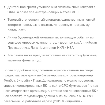
Длительное время у Winline был эксклюзивный контракт с
ОККО а показ прямых трансляций матчей АПЛ.
Топовый отечественный оператор, единственным чертой
которого невозможно назвать интересную программу
лояльности.
Линия букмекерской компании включающую события из
ведущее мировых чемпионатов, известных как Английская
Премьер-лига, Лига Чемпионов, НХЛ и НБА.
Компания также предлагает ставки на статистику (угловые,
карточки, фолы и т. д. ).
Более подробные предложения ноунсом ставкам на спорт
предоставляют крупные букмекерские конторы, например,
Фонбет, Винлайн и Пари. Дополнительно можно проверить
список лицензированных БК на сайте СРО букмекеров (но так
некоммерческая организация, хотя не все лицензионные БК в
ней состоят). У букмекера должна быть лицензия ФНС РФ (
легальные БК работаете через ЦУПИС). Лицензия и