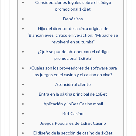
Consideraciones legales sobre el código
promocional 1xBet
Depósitos
Hijo del director de la cinta original de
‘Blancanieves’ criticó el live-action: “Mi padre se
revolverá en su tumba”
¿Qué se puede obtener con el código
promocional 1xBet?
¿Cuáles son los proveedores de software para
los juegos en el casino y el casino en vivo?
Atención al cliente
Entra en la página principal de 1xBet
Aplicación y 1xBet Casino móvil
Bet Casino
Juegos Populares de 1xBet Casino
El diseño de la sección de casino de 1xBet