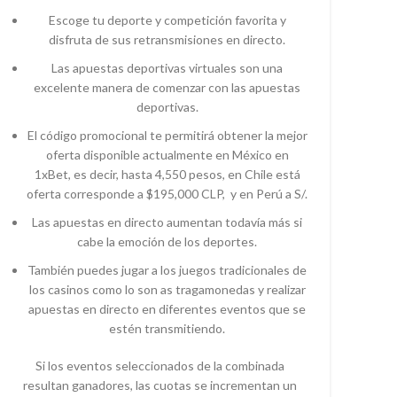
Escoge tu deporte y competición favorita y
disfruta de sus retransmisiones en directo.
Las apuestas deportivas virtuales son una
excelente manera de comenzar con las apuestas
deportivas.
El código promocional te permitirá obtener la mejor
oferta disponible actualmente en México en
1xBet, es decir, hasta 4,550 pesos, en Chile está
oferta corresponde a $195,000 CLP, y en Perú a S/.
Las apuestas en directo aumentan todavía más si
cabe la emoción de los deportes.
También puedes jugar a los juegos tradicionales de
los casinos como lo son as tragamonedas y realizar
apuestas en directo en diferentes eventos que se
estén transmitiendo.
Si los eventos seleccionados de la combinada
resultan ganadores, las cuotas se incrementan un