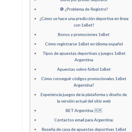
🚫 ¿Problema de Registro?
¿Cómo se hace una predicción deportiva en línea
con 1xBet?
Bonos y promociones 1xBet
Cómo registrarse 1xBet en idioma español
Tipos de apuestas deportivas y juegos 1xBet
Argentina
Apuestas sobre fútbol 1xBet
Cómo conseguir códigos promocionales 1xBet
Argentina?
Experiencia juegos de la plataforma y diseño de
la versión actual del sitio web
BET Argentina 🇦🇷
Contactos email para Argentina:
Reseña de casa de apuestas deportivas 1xBet