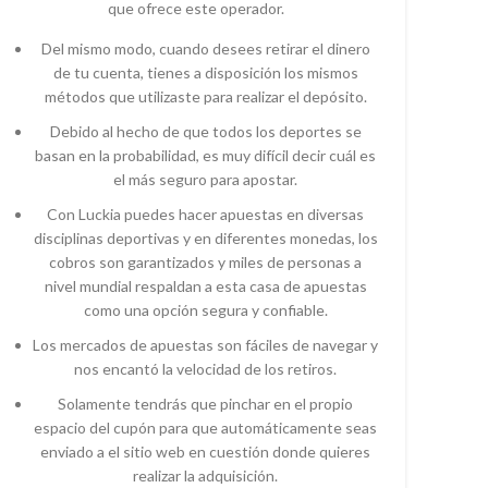
que ofrece este operador.
Del mismo modo, cuando desees retirar el dinero
de tu cuenta, tienes a disposición los mismos
métodos que utilizaste para realizar el depósito.
Debido al hecho de que todos los deportes se
basan en la probabilidad, es muy difícil decir cuál es
el más seguro para apostar.
Con Luckia puedes hacer apuestas en diversas
disciplinas deportivas y en diferentes monedas, los
cobros son garantizados y miles de personas a
nivel mundial respaldan a esta casa de apuestas
como una opción segura y confiable.
Los mercados de apuestas son fáciles de navegar y
nos encantó la velocidad de los retiros.
Solamente tendrás que pinchar en el propio
espacio del cupón para que automáticamente seas
enviado a el sitio web en cuestión donde quieres
realizar la adquisición.