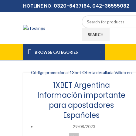
HOTLINE NO. 0320-6437164, 042-36555082
SEARCH
BROWSE CATEGORIES
Código promocional 1Xbet Oferta detallada Válido en
Agosto 2023 309
1XBET Argentina
Información importante
para apostadores
Españoles
29/08/2023