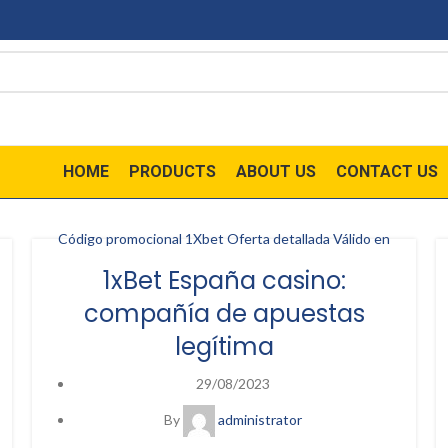
HOME
PRODUCTS
ABOUT US
CONTACT US
Código promocional 1Xbet Oferta detallada Válido en
Agosto 2023 309
1xBet España casino:
compañía de apuestas
legítima
29/08/2023
By
administrator