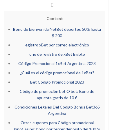
Content
Bono de bienvenida NetBet deportes 50% hasta
$ 200
egistro xBet por correo electrónico
ono de registro de xBet Egipto
Código Promocional 1xBet Argentina 2023
¿Cuál es el código promocional de 1xBet?
Bet Código Promocional 2023
Código de promoción bet O bet: Bono de
apuesta gratis de 10 €
Condiciones Legales Del Código Bonus Bet365
Argentina
Otros cupones para Código promocional
PinoCasino: bono por tercer depósito del 100 %