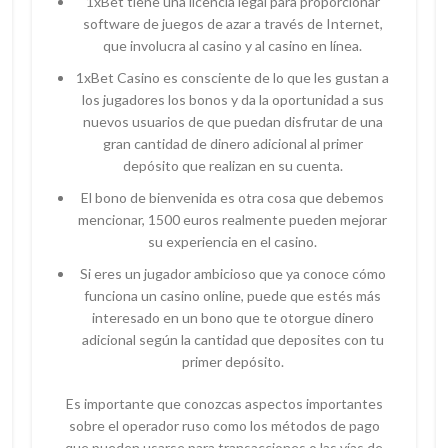
1xBet tiene una licencia legal para proporcionar
software de juegos de azar a través de Internet,
que involucra al casino y al casino en línea.
1xBet Casino es consciente de lo que les gustan a
los jugadores los bonos y da la oportunidad a sus
nuevos usuarios de que puedan disfrutar de una
gran cantidad de dinero adicional al primer
depósito que realizan en su cuenta.
El bono de bienvenida es otra cosa que debemos
mencionar, 1500 euros realmente pueden mejorar
su experiencia en el casino.
Si eres un jugador ambicioso que ya conoce cómo
funciona un casino online, puede que estés más
interesado en un bono que te otorgue dinero
adicional según la cantidad que deposites con tu
primer depósito.
Es importante que conozcas aspectos importantes
sobre el operador ruso como los métodos de pago
que pueden usarse para transacciones o las vías de