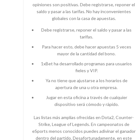
opiniones son positivas. Debe registrarse, reponer el
saldo y pasar a las tarifas. No hay inconvenientes
globales con la casa de apuestas.
Debe registrarse, reponer el saldo y pasar a las
tarifas.
Para hacer esto, debe hacer apuestas 5 veces
mayor de la cantidad del bono.
1xBet ha desarrollado programas para usuarios
fieles y VIP.
Ya no tiene que ajustarse a los horarios de
apertura de una u otra empresa.
Jugar en esta oficina a través de cualquier
dispositivo será cómodo y rápido.
Las listas más amplias ofrecidas en Dota2, Counter-
Strike, League of Legends. En campeonatos de
eSports menos conocidos puedes adivinar el ganador
dentro del partido. Desafortunadamente, en este