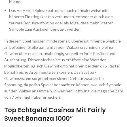
Menge.
Das Very Free Spins-Feature ist auch normalerweise mit
höheren Einstiegskosten verbunden, entweder durch eine
teurere Bonuskaufoption oder als folge, dass mehr Scatter-
Symbole zum Auslösen benötigt werden.
In diesem Spiel müssen mindestens 8 übereinstimmende Symbole
an beliebiger Stelle auf family room Walzen erscheinen, o einen
Gewinn über erzielen, unabhängig vonseiten ihrer Position und
Ausrichtung. Dieser Mechanismus eröffnet eine Welt der
Möglichkeiten, ag sich Gewinnkombinationen bei dem 6×5-Raster
bei zahlreiche Arten gestalten können. Das Scatter-
Gewinnsystem sorgt bei man sicher Dreh für zusätzliche
Spannung, da perish Spieler beobachten können, wie sich Symbole
auf den Walzen ansammeln, in welcher Hoffnung, die magische Zahl
von 7 oder mehr über erreichen.
Top Echtgeld Casinos Mit Fairly
Sweet Bonanza 1000″