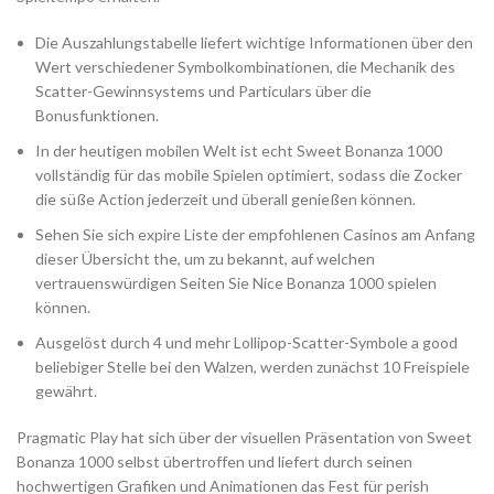
Die Auszahlungstabelle liefert wichtige Informationen über den
Wert verschiedener Symbolkombinationen, die Mechanik des
Scatter-Gewinnsystems und Particulars über die
Bonusfunktionen.
In der heutigen mobilen Welt ist echt Sweet Bonanza 1000
vollständig für das mobile Spielen optimiert, sodass die Zocker
die süße Action jederzeit und überall genießen können.
Sehen Sie sich expire Liste der empfohlenen Casinos am Anfang
dieser Übersicht the, um zu bekannt, auf welchen
vertrauenswürdigen Seiten Sie Nice Bonanza 1000 spielen
können.
Ausgelöst durch 4 und mehr Lollipop-Scatter-Symbole a good
beliebiger Stelle bei den Walzen, werden zunächst 10 Freispiele
gewährt.
Pragmatic Play hat sich über der visuellen Präsentation von Sweet
Bonanza 1000 selbst übertroffen und liefert durch seinen
hochwertigen Grafiken und Animationen das Fest für perish