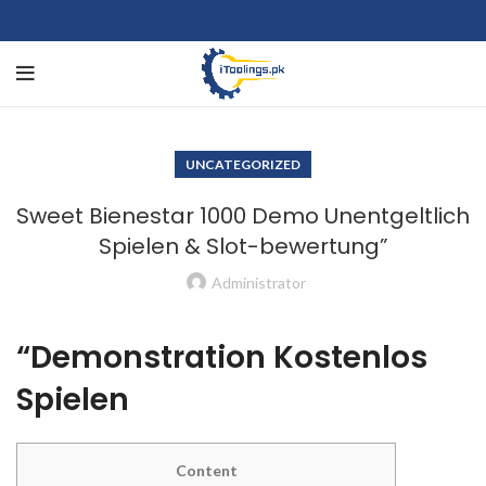
UNCATEGORIZED
Sweet Bienestar 1000 Demo Unentgeltlich
Spielen & Slot-bewertung”
Administrator
“Demonstration Kostenlos
Spielen
Content