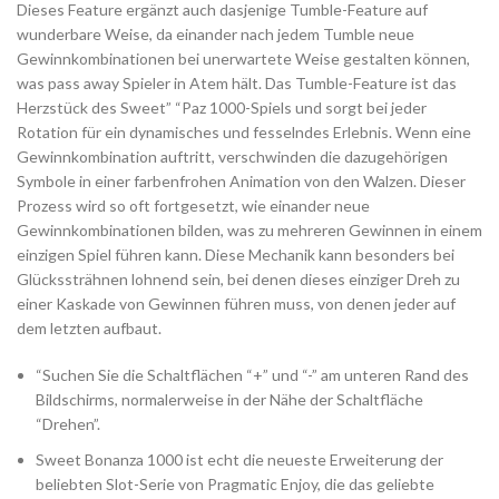
Dieses Feature ergänzt auch dasjenige Tumble-Feature auf
wunderbare Weise, da einander nach jedem Tumble neue
Gewinnkombinationen bei unerwartete Weise gestalten können,
was pass away Spieler in Atem hält. Das Tumble-Feature ist das
Herzstück des Sweet” “Paz 1000-Spiels und sorgt bei jeder
Rotation für ein dynamisches und fesselndes Erlebnis. Wenn eine
Gewinnkombination auftritt, verschwinden die dazugehörigen
Symbole in einer farbenfrohen Animation von den Walzen. Dieser
Prozess wird so oft fortgesetzt, wie einander neue
Gewinnkombinationen bilden, was zu mehreren Gewinnen in einem
einzigen Spiel führen kann. Diese Mechanik kann besonders bei
Glückssträhnen lohnend sein, bei denen dieses einziger Dreh zu
einer Kaskade von Gewinnen führen muss, von denen jeder auf
dem letzten aufbaut.
“Suchen Sie die Schaltflächen “+” und “-” am unteren Rand des
Bildschirms, normalerweise in der Nähe der Schaltfläche
“Drehen”.
Sweet Bonanza 1000 ist echt die neueste Erweiterung der
beliebten Slot-Serie von Pragmatic Enjoy, die das geliebte