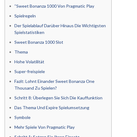
“Sweet Bonanza 1000 Von Pragmatic Play
Spielregeln
Der Spielablauf Darüber Hinaus Die Wichtigsten
Spielstatistiken
Sweet Bonanza 1000 Slot
Thema
Hohe Volatilität
Super-freispiele
Fazit: Lohnt Einander Sweet Bonanza One
Thousand Zu Spielen?
Schritt 8: Überlegen Sie Sich Die Kauffunktion
Das Thema Und Expire Spielumsetzung
Symbole
Mehr Spiele Von Pragmatic Play
Schritt 1: Setzen Sie Ihren Einsatz