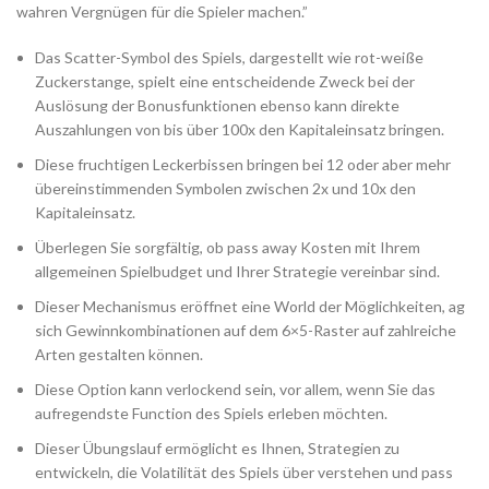
wahren Vergnügen für die Spieler machen.”
Das Scatter-Symbol des Spiels, dargestellt wie rot-weiße
Zuckerstange, spielt eine entscheidende Zweck bei der
Auslösung der Bonusfunktionen ebenso kann direkte
Auszahlungen von bis über 100x den Kapitaleinsatz bringen.
Diese fruchtigen Leckerbissen bringen bei 12 oder aber mehr
übereinstimmenden Symbolen zwischen 2x und 10x den
Kapitaleinsatz.
Überlegen Sie sorgfältig, ob pass away Kosten mit Ihrem
allgemeinen Spielbudget und Ihrer Strategie vereinbar sind.
Dieser Mechanismus eröffnet eine World der Möglichkeiten, ag
sich Gewinnkombinationen auf dem 6×5-Raster auf zahlreiche
Arten gestalten können.
Diese Option kann verlockend sein, vor allem, wenn Sie das
aufregendste Function des Spiels erleben möchten.
Dieser Übungslauf ermöglicht es Ihnen, Strategien zu
entwickeln, die Volatilität des Spiels über verstehen und pass