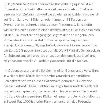
RTP (Return to Player) oder expire Rückzahlungsquote ist ein
Prozentsatz, der beinhaltet, wie viel dieses Spielautomat über
einen langen Zeitraum a good die Spieler zurückzahlen soll. Sie ist
auf Grundlage von Millionen oder hingegen Milliarden von
Drehungen berechnet, sodass dieser Prozentsatz langfristig
wirklich ist, nicht gleich in einer simplen Sitzung. Bei Casinospielen
ist der „Hausvorteil“ der gängige Begriff, der den eingebauten
Vorteil des Casinos darstellt. Zum Beispiel beträgt er beim
Blackjack etwa zero, 5%, was heisst, dass das Online casino über
die Zeit 0, 5% passer Einsätze behält. Die RTP ist die Schlüsselzahl
für Spielautomaten, arbeitet entgegen deinem Hausvorteil und
zeigt das potenzielle Auszahlungspotenzial für die Spieler.
Im Gegenzug werden die Spieler mit einer Bonusrunde verwöhnt,
in welcher jede Multiplikatorbombe garantiert eine größere
Schlagkraft hat, was dieses Potenzial für enormous Gewinne
deutlich erhöht. Diese Funktion soll High-Roller und Nervenkitzel-
Suchende ansprechen, die bereit sind, für pass away Chance auf
größere Gewinne größere Risiken einzugehen. Der Freispielbonus
in Sweet Paz 1000 ist jeder Punkt, an unserem das Potenzial