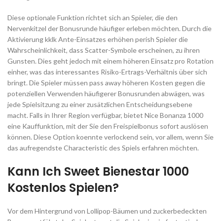
Diese optionale Funktion richtet sich an Spieler, die den
Nervenkitzel der Bonusrunde häufiger erleben möchten. Durch die
Aktivierung kklk Ante-Einsatzes erhöhen perish Spieler die
Wahrscheinlichkeit, dass Scatter-Symbole erscheinen, zu ihren
Gunsten. Dies geht jedoch mit einem höheren Einsatz pro Rotation
einher, was das interessantes Risiko-Ertrags-Verhältnis über sich
bringt. Die Spieler müssen pass away höheren Kosten gegen die
potenziellen Verwenden häufigerer Bonusrunden abwägen, was
jede Spielsitzung zu einer zusätzlichen Entscheidungsebene
macht. Falls in Ihrer Region verfügbar, bietet Nice Bonanza 1000
eine Kauffunktion, mit der Sie den Freispielbonus sofort auslösen
können. Diese Option koennte verlockend sein, vor allem, wenn Sie
das aufregendste Characteristic des Spiels erfahren möchten.
Kann Ich Sweet Bienestar 1000
Kostenlos Spielen?
Vor dem Hintergrund von Lollipop-Bäumen und zuckerbedeckten