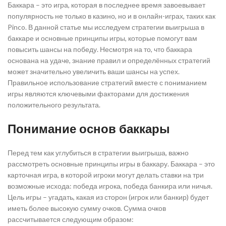
Баккара – это игра, которая в последнее время завоевывает
популярность не только в казино, но и в онлайн-играх, таких как
Pinco. В данной статье мы исследуем стратегии выигрыша в
баккаре и основные принципы игры, которые помогут вам
повысить шансы на победу. Несмотря на то, что баккара
основана на удаче, знание правил и определённых стратегий
может значительно увеличить ваши шансы на успех.
Правильное использование стратегий вместе с пониманием
игры являются ключевыми факторами для достижения
положительного результата.
Понимание основ баккары
Перед тем как углубиться в стратегии выигрыша, важно
рассмотреть основные принципы игры в баккару. Баккара – это
карточная игра, в которой игроки могут делать ставки на три
возможные исхода: победа игрока, победа банкира или ничья.
Цель игры – угадать, какая из сторон (игрок или банкир) будет
иметь более высокую сумму очков. Сумма очков
рассчитывается следующим образом: