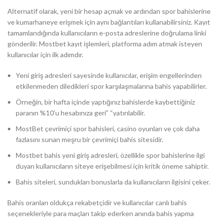
Alternatif olarak, yeni bir hesap açmak ve ardından spor bahislerine
ve kumarhaneye erişmek için aynı bağlantıları kullanabilirsiniz. Kayıt
tamamlandığında kullanıcıların e-posta adreslerine doğrulama linki
gönderilir. Mostbet kayıt işlemleri, platforma adım atmak isteyen
kullanıcılar için ilk adımdır.
Yeni giriş adresleri sayesinde kullanıcılar, erişim engellerinden
etkilenmeden diledikleri spor karşılaşmalarına bahis yapabilirler.
Örneğin, bir hafta içinde yaptığınız bahislerde kaybettiğiniz
paranın %10’u hesabınıza geri” “yatırılabilir.
MostBet çevrimiçi spor bahisleri, casino oyunları ve çok daha
fazlasını sunan meşru bir çevrimiçi bahis sitesidir.
Mostbet bahis yeni giriş adresleri, özellikle spor bahislerine ilgi
duyan kullanıcıların siteye erişebilmesi için kritik öneme sahiptir.
Bahis siteleri, sundukları bonuslarla da kullanıcıların ilgisini çeker.
Bahis oranları oldukça rekabetçidir ve kullanıcılar canlı bahis
seçenekleriyle para maçları takip ederken anında bahis yapma