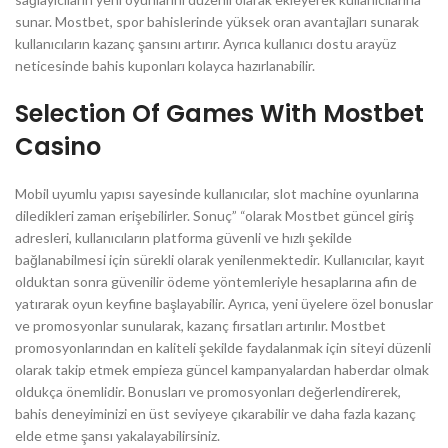
sunar. Mostbet, spor bahislerinde yüksek oran avantajları sunarak
kullanıcıların kazanç şansını artırır. Ayrıca kullanıcı dostu arayüz
neticesinde bahis kuponları kolayca hazırlanabilir.
Selection Of Games With Mostbet
Casino
Mobil uyumlu yapısı sayesinde kullanıcılar, slot machine oyunlarına
diledikleri zaman erişebilirler. Sonuç” “olarak Mostbet güncel giriş
adresleri, kullanıcıların platforma güvenli ve hızlı şekilde
bağlanabilmesi için sürekli olarak yenilenmektedir. Kullanıcılar, kayıt
olduktan sonra güvenilir ödeme yöntemleriyle hesaplarına afin de
yatırarak oyun keyfine başlayabilir. Ayrıca, yeni üyelere özel bonuslar
ve promosyonlar sunularak, kazanç fırsatları artırılır. Mostbet
promosyonlarından en kaliteli şekilde faydalanmak için siteyi düzenli
olarak takip etmek empieza güncel kampanyalardan haberdar olmak
oldukça önemlidir. Bonusları ve promosyonları değerlendirerek,
bahis deneyiminizi en üst seviyeye çıkarabilir ve daha fazla kazanç
elde etme şansı yakalayabilirsiniz.