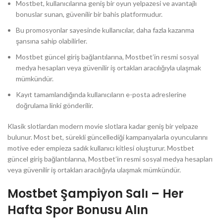
Mostbet, kullanıcılarına geniş bir oyun yelpazesi ve avantajlı
bonuslar sunan, güvenilir bir bahis platformudur.
Bu promosyonlar sayesinde kullanıcılar, daha fazla kazanma
şansına sahip olabilirler.
Mostbet güncel giriş bağlantılarına, Mostbet’in resmi sosyal
medya hesapları veya güvenilir iş ortakları aracılığıyla ulaşmak
mümkündür.
Kayıt tamamlandığında kullanıcıların e-posta adreslerine
doğrulama linki gönderilir.
Klasik slotlardan modern movie slotlara kadar geniş bir yelpaze
bulunur. Most bet, sürekli güncellediği kampanyalarla oyuncularını
motive eder empieza sadık kullanıcı kitlesi oluşturur. Mostbet
güncel giriş bağlantılarına, Mostbet’in resmi sosyal medya hesapları
veya güvenilir iş ortakları aracılığıyla ulaşmak mümkündür.
Mostbet Şampiyon Salı – Her
Hafta Spor Bonusu Alın