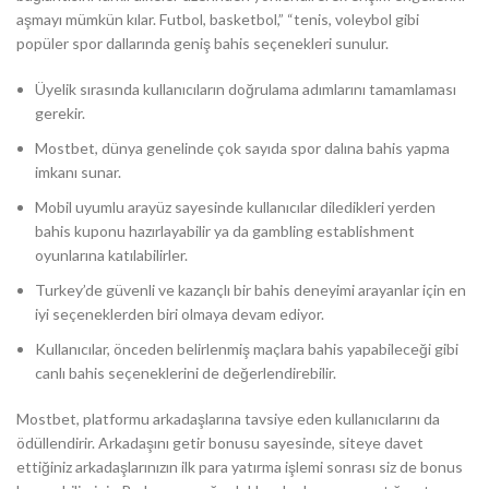
aşmayı mümkün kılar. Futbol, basketbol,” “tenis, voleybol gibi
popüler spor dallarında geniş bahis seçenekleri sunulur.
Üyelik sırasında kullanıcıların doğrulama adımlarını tamamlaması
gerekir.
Mostbet, dünya genelinde çok sayıda spor dalına bahis yapma
imkanı sunar.
Mobil uyumlu arayüz sayesinde kullanıcılar diledikleri yerden
bahis kuponu hazırlayabilir ya da gambling establishment
oyunlarına katılabilirler.
Turkey’de güvenli ve kazançlı bir bahis deneyimi arayanlar için en
iyi seçeneklerden biri olmaya devam ediyor.
Kullanıcılar, önceden belirlenmiş maçlara bahis yapabileceği gibi
canlı bahis seçeneklerini de değerlendirebilir.
Mostbet, platformu arkadaşlarına tavsiye eden kullanıcılarını da
ödüllendirir. Arkadaşını getir bonusu sayesinde, siteye davet
ettiğiniz arkadaşlarınızın ilk para yatırma işlemi sonrası siz de bonus