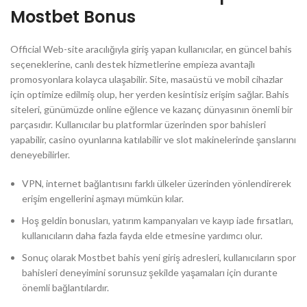
Mostbet Bonus
Official Web-site aracılığıyla giriş yapan kullanıcılar, en güncel bahis
seçeneklerine, canlı destek hizmetlerine empieza avantajlı
promosyonlara kolayca ulaşabilir. Site, masaüstü ve mobil cihazlar
için optimize edilmiş olup, her yerden kesintisiz erişim sağlar. Bahis
siteleri, günümüzde online eğlence ve kazanç dünyasının önemli bir
parçasıdır. Kullanıcılar bu platformlar üzerinden spor bahisleri
yapabilir, casino oyunlarına katılabilir ve slot makinelerinde şanslarını
deneyebilirler.
VPN, internet bağlantısını farklı ülkeler üzerinden yönlendirerek
erişim engellerini aşmayı mümkün kılar.
Hoş geldin bonusları, yatırım kampanyaları ve kayıp iade fırsatları,
kullanıcıların daha fazla fayda elde etmesine yardımcı olur.
Sonuç olarak Mostbet bahis yeni giriş adresleri, kullanıcıların spor
bahisleri deneyimini sorunsuz şekilde yaşamaları için durante
önemli bağlantılardır.