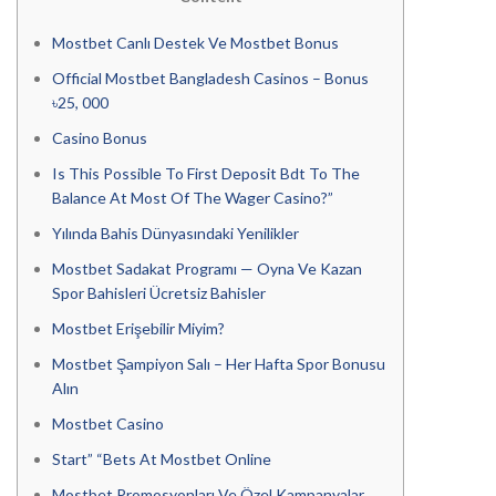
Mostbet Canlı Destek Ve Mostbet Bonus
Official Mostbet Bangladesh Casinos – Bonus
৳25, 000
Casino Bonus
Is This Possible To First Deposit Bdt To The
Balance At Most Of The Wager Casino?”
Yılında Bahis Dünyasındaki Yenilikler
Mostbet Sadakat Programı — Oyna Ve Kazan
Spor Bahisleri Ücretsiz Bahisler
Mostbet Erişebilir Miyim?
Mostbet Şampiyon Salı – Her Hafta Spor Bonusu
Alın
Mostbet Casino
Start” “Bets At Mostbet Online
Mostbet Promosyonları Ve Özel Kampanyalar