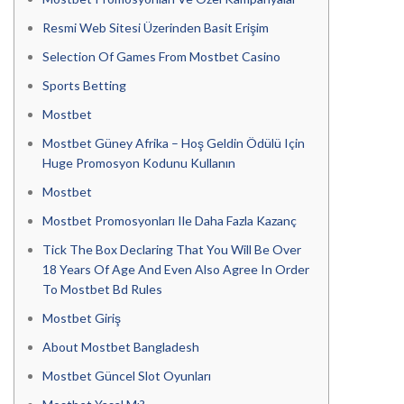
Resmi Web Sitesi Üzerinden Basit Erişim
Selection Of Games From Mostbet Casino
Sports Betting
Mostbet
Mostbet Güney Afrika – Hoş Geldin Ödülü Için
Huge Promosyon Kodunu Kullanın
Mostbet
Mostbet Promosyonları Ile Daha Fazla Kazanç
Tick The Box Declaring That You Will Be Over
18 Years Of Age And Even Also Agree In Order
To Mostbet Bd Rules
Mostbet Giriş
About Mostbet Bangladesh
Mostbet Güncel Slot Oyunları