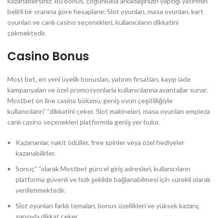
kazanabilirsiniz. Bu bonus, çoğunlukla arkadaşınızın yaptığı yatırımın
belirli bir oranına göre hesaplanır. Slot oyunları, masa oyunları, kart
oyunları ve canlı casino seçenekleri, kullanıcıların dikkatini
çekmektedir.
Casino Bonus
Most bet, en yeni üyelik bonusları, yatırım fırsatları, kayıp iade
kampanyaları ve özel promosyonlarla kullanıcılarına avantajlar sunar.
Mostbet on line casino bölümü, geniş oyun çeşitliliğiyle
kullanıcıların” “dikkatini çeker. Slot makineleri, masa oyunları empieza
canlı casino seçenekleri platformda geniş yer bulur.
Kazananlar, nakit ödüller, free spinler veya özel hediyeler
kazanabilirler.
Sonuç” “olarak Mostbet güncel giriş adresleri, kullanıcıların
platforma güvenli ve hızlı şekilde bağlanabilmesi için sürekli olarak
yenilenmektedir.
Slot oyunları farklı temaları, bonus özellikleri ve yüksek kazanç
şansıyla dikkat çeker.