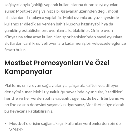
sağlayıcılarıyla işbirliği yaparak kullanıcılarına durante iyi oyunları
sunar. Mostbet giriş yalnızca bilgisayarlar üzerinden değil, mobil
cihazlardan da kolayca yapılabilir. Mobil uyumlu arayüz sayesinde
kullanıcılar diledikleri yerden bahis kuponu hazırlayabilir ya da
gambling establishment oyunlarına katılabilirler. Online oyun
dünyasına adım atan kullanıcılar, spor bahislerinden sanal oyunlara,
slotlardan canlı krupiyeli oyunlara kadar geniş bir yelpazede eğlence
fırsatı bulur.
Mostbet Promosyonları Ve Özel
Kampanyalar
Platform, en iyi oyun sağlayıcılarıyla çalışarak, kaliteli ve adil oyun
deneyimi sunar. Mobil uyumluluğu sayesinde oyuncular, istedikleri
her the ve her yerden bahis yapabilir. Eğer siz de keyifli bir bahis ve
on line casino deneyimi yaşamak istiyorsanız, Mostbet’e üye olarak
bu heyecana katılabilirsiniz.
Mostbet’e erişim sağlamak için kullanılan yöntemlerden biri de
VPN’dir.