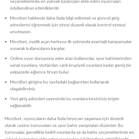
seçeneklerinde en yüksek kazançları elde eden oyuncuları
ödüllendiren etkinliklerdir.
Mostbet hakkında daha fazla bilgi edinmek ve güncel giriş
adreslerini öğrenmek için siteyi düzenli olarak kontrol etmeyi
unutmayın.
Mostbet, üyelik açan herkese ilk yatırımda avantajlı kampanyalar
sunarak kullanıcılarını karşılar.
Online oyun dünyasına adım atan kullanıcılar, spor bahislerinden
sanal oyunlara, slotlardan canlı krupiyeli oyunlara kadar geniş bir
yelpazede eğlence fırsatı bulur.
MostBet girişine bu sayfadaki bağlantıları kullanarak
ulaşabilirsiniz.
Yeni giriş adresleri sayesinde bu oranlara kesintisiz erişim
sağlanabilir.
Mostbet, oyuncuların daha fazla heyecan yaşaması için düzenli
olarak casino turnuvaları ve spor bahis yarışmaları düzenler. Bu
turnuvalar, genellikle belirli oyunlarda ya da bahis seçeneklerinde en
yüksek kazançları elde eden oyuncuları ödüllendiren etkinliklerdir.