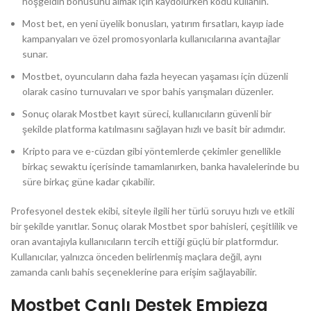
hoşgeldin bonusunu almak için kaydolurken kodu kullanın.
Most bet, en yeni üyelik bonusları, yatırım fırsatları, kayıp iade
kampanyaları ve özel promosyonlarla kullanıcılarına avantajlar
sunar.
Mostbet, oyuncuların daha fazla heyecan yaşaması için düzenli
olarak casino turnuvaları ve spor bahis yarışmaları düzenler.
Sonuç olarak Mostbet kayıt süreci, kullanıcıların güvenli bir
şekilde platforma katılmasını sağlayan hızlı ve basit bir adımdır.
Kripto para ve e-cüzdan gibi yöntemlerde çekimler genellikle
birkaç sewaktu içerisinde tamamlanırken, banka havalelerinde bu
süre birkaç güne kadar çıkabilir.
Profesyonel destek ekibi, siteyle ilgili her türlü soruyu hızlı ve etkili
bir şekilde yanıtlar. Sonuç olarak Mostbet spor bahisleri, çeşitlilik ve
oran avantajıyla kullanıcıların tercih ettiği güçlü bir platformdur.
Kullanıcılar, yalnızca önceden belirlenmiş maçlara değil, aynı
zamanda canlı bahis seçeneklerine para erişim sağlayabilir.
Mostbet Canlı Destek Empieza