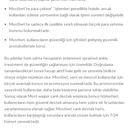
Mostbet’te para çekme” “işlemleri genellikle hızlıdır, ancak
kullanılan ödeme yöntemine bağlı olarak işlem süreleri değişebilir.
Mostbet’te sadece ilk üyelikle sınırlı olmayan birçok para yatırma
bonusu bulunmaktadır.
Mostbet, kullanıcıların güvenliği için şifreleri gelişmiş güvenlik
protokolleriyle korur.
Bu adımlar hem sahte hesapların önlenmesi sprained ankle
treatment de güvenliğin sağlanması için önemlidir. Doğrulama
tamamlandıktan sonra hesap aktif hale gelir ve yatırımla birlikte
siteye erişim mümkün olur. Mostbet, yeni ve mevcut kullanıcılar için
birçok avantajlı bonus ve promosyon sunmaktadır. Bu promosyonlar
sayesinde kullanıcılar, daha fazla kazanma şansına sahip olabilirler.
Sonuç olarak Most wager canlı destek empieza bonus hizmetleri,
kullanıcıların hem güvenli destek almasına hem sobre ek fırsatlardan
yararlanmasına olanak sağlar. Mostbet canlı destek hattı,
kullanıcıların karşılaştığı sorunlara anında çözüm bulmak için 7/24
hizmet vermektedir.