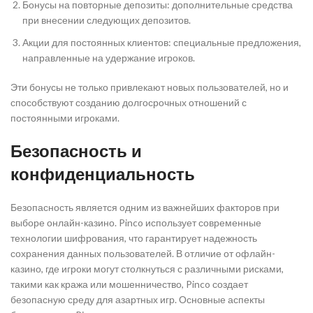
Бонусы на повторные депозиты: дополнительные средства
при внесении следующих депозитов.
Акции для постоянных клиентов: специальные предложения,
направленные на удержание игроков.
Эти бонусы не только привлекают новых пользователей, но и
способствуют созданию долгосрочных отношений с
постоянными игроками.
Безопасность и
конфиденциальность
Безопасность является одним из важнейших факторов при
выборе онлайн-казино. Pinco использует современные
технологии шифрования, что гарантирует надежность
сохранения данных пользователей. В отличие от офлайн-
казино, где игроки могут столкнуться с различными рисками,
такими как кража или мошенничество, Pinco создает
безопасную среду для азартных игр. Основные аспекты