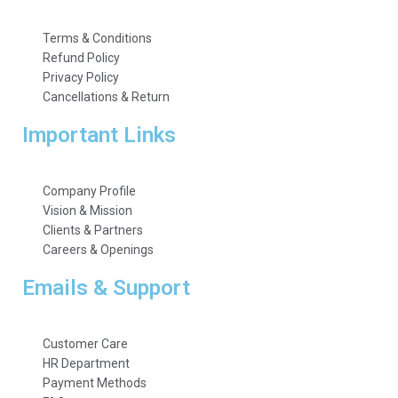
Terms & Conditions
Refund Policy
Privacy Policy
Cancellations & Return
Important Links
Company Profile
Vision & Mission
Clients & Partners
Careers & Openings
Emails & Support
Customer Care
HR Department
Payment Methods