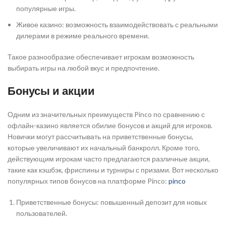
популярные игры.
Живое казино: возможность взаимодействовать с реальными
дилерами в режиме реального времени.
Такое разнообразие обеспечивает игрокам возможность
выбирать игры на любой вкус и предпочтение.
Бонусы и акции
Одним из значительных преимуществ Pinco по сравнению с
офлайн-казино является обилие бонусов и акций для игроков.
Новички могут рассчитывать на приветственные бонусы,
которые увеличивают их начальный банкролл. Кроме того,
действующим игрокам часто предлагаются различные акции,
такие как кэшбэк, фриспины и турниры с призами. Вот несколько
популярных типов бонусов на платформе Pinco:
pinco
Приветственные бонусы: повышенный депозит для новых
пользователей.