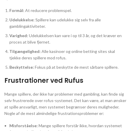
Formål:
At reducere problemspel.
Udelukkelse:
Spillere kan udelukke sig selv fra alle
gamblingaktiviteter.
Varighed:
Udelukkelsen kan vare i op til 3 år, og det kræver en
proces at blive fjernet.
Tilgængelighed:
Alle kasinoer og online betting sites skal
tjekke deres spillere mod rofus.
Beskyttelse:
Fokus på at beskytte de mest sårbare spillere.
Frustrationer ved Rufus
Mange spillere, der ikke har problemer med gambling, kan finde sig
selv frustrerede over rofus-systemet. Det kan være, at man ønsker
at spille ansvarligt, men systemet begrænser deres muligheder.
Nogle af de mest almindelige frustrationsproblemer er:
Misforståelse:
Mange spillere forstår ikke, hvordan systemet