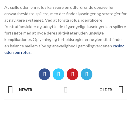
At spille uden om rofus kan være en udfordrende opgave for
ansvarsbevidste spillere, men der findes løsninger og strategier for
at navigere systemet. Ved at forstå rofus, identificere
frustrationskilder og udnytte de tilgængelige løsninger kan spillere
fortsætte med at nyde deres aktiviteter uden unødige
komplikationer. Oplysning og forholdsregler er nøglen til at finde
en balance mellem sjov og ansvarlighed i gamblingverdenen
casino
uden om rofus
.
NEWER
OLDER