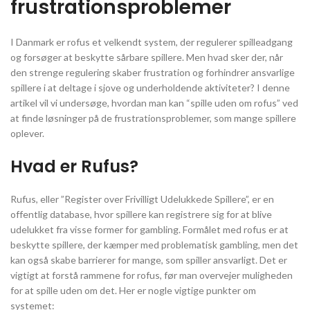
frustrationsproblemer
I Danmark er rofus et velkendt system, der regulerer spilleadgang
og forsøger at beskytte sårbare spillere. Men hvad sker der, når
den strenge regulering skaber frustration og forhindrer ansvarlige
spillere i at deltage i sjove og underholdende aktiviteter? I denne
artikel vil vi undersøge, hvordan man kan “spille uden om rofus” ved
at finde løsninger på de frustrationsproblemer, som mange spillere
oplever.
Hvad er Rufus?
Rufus, eller ”Register over Frivilligt Udelukkede Spillere”, er en
offentlig database, hvor spillere kan registrere sig for at blive
udelukket fra visse former for gambling. Formålet med rofus er at
beskytte spillere, der kæmper med problematisk gambling, men det
kan også skabe barrierer for mange, som spiller ansvarligt. Det er
vigtigt at forstå rammene for rofus, før man overvejer muligheden
for at spille uden om det. Her er nogle vigtige punkter om
systemet: