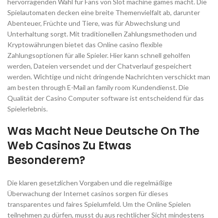
hervorragenden Wahl für Fans von Slot machine games macht. Die
Spielautomaten decken eine breite Themenvielfalt ab, darunter
Abenteuer, Früchte und Tiere, was für Abwechslung und
Unterhaltung sorgt. Mit traditionellen Zahlungsmethoden und
Kryptowährungen bietet das Online casino flexible
Zahlungsoptionen für alle Spieler. Hier kann schnell geholfen
werden, Dateien versendet und der Chatverlauf gespeichert
werden. Wichtige und nicht dringende Nachrichten verschickt man
am besten through E-Mail an family room Kundendienst. Die
Qualität der Casino Computer software ist entscheidend für das
Spielerlebnis.
Was Macht Neue Deutsche On The
Web Casinos Zu Etwas
Besonderem?
Die klaren gesetzlichen Vorgaben und die regelmäßige
Überwachung der Internet casinos sorgen für dieses
transparentes und faires Spielumfeld. Um the Online Spielen
teilnehmen zu dürfen, musst du aus rechtlicher Sicht mindestens