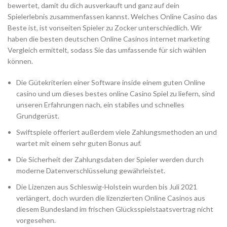
bewertet, damit du dich ausverkauft und ganz auf dein
Spielerlebnis zusammenfassen kannst. Welches Online Casino das
Beste ist, ist vonseiten Spieler zu Zocker unterschiedlich. Wir
haben die besten deutschen Online Casinos internet marketing
Vergleich ermittelt, sodass Sie das umfassende für sich wählen
können.
Die Gütekriterien einer Software inside einem guten Online
casino und um dieses bestes online Casino Spiel zu liefern, sind
unseren Erfahrungen nach, ein stabiles und schnelles
Grundgerüst.
Swiftspiele offeriert außerdem viele Zahlungsmethoden an und
wartet mit einem sehr guten Bonus auf.
Die Sicherheit der Zahlungsdaten der Spieler werden durch
moderne Datenverschlüsselung gewährleistet.
Die Lizenzen aus Schleswig-Holstein wurden bis Juli 2021
verlängert, doch wurden die lizenzierten Online Casinos aus
diesem Bundesland im frischen Glücksspielstaatsvertrag nicht
vorgesehen.