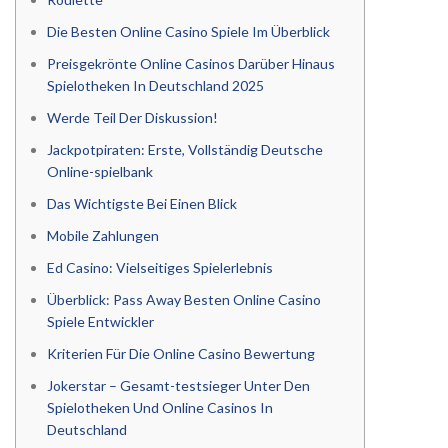
Die Besten Online Casino Spiele Im Überblick
Preisgekrönte Online Casinos Darüber Hinaus
Spielotheken In Deutschland 2025
Werde Teil Der Diskussion!
Jackpotpiraten: Erste, Vollständig Deutsche
Online-spielbank
Das Wichtigste Bei Einen Blick
Mobile Zahlungen
Ed Casino: Vielseitiges Spielerlebnis
Überblick: Pass Away Besten Online Casino
Spiele Entwickler
Kriterien Für Die Online Casino Bewertung
Jokerstar – Gesamt-testsieger Unter Den
Spielotheken Und Online Casinos In
Deutschland