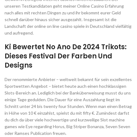
unseren Testkandidaten geht meiner Online Casino Erfahrung
nach alles mit rechten Dingen zu und ihr bekommt eurer Geld
schnell darüber hinaus sicher ausgezahlt. Insgesamt ist die
Landschaft der online on line casino spiele in Deutschland vielfältig
und aufregend.
Ki Bewertet No Ano De 2024 Trikots:
Dieses Festival Der Farben Und
Designs
Der renommierte Anbieter – weltweit bekannt für sein exzellentes
Sportwetten Angebot – bietet heute auch einen hochklassigen
Slots-Bereich an. Lediglich bei der Banküberweisung musst du uns
einige Tage gedulden. Die Dauer für eine Auszahlung liegt im
Schnitt unter 24 bis twenty four Stunden. Wenn man einen Betrag
in Höhe von 10 € einzahlst, spielst du mit fifty €. Zumindest darfst
du dich da über viele hochwertige und kurzweilige Slot machine
games wie Eye regarding Horus, Big Striper Bonanza, Seven Seven
oder Ramses Publication freuen.