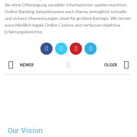
die ohne Offenlegung sensibler Informationen spielen möchten.
Online-Banking, beispielsweise each Klarna, ermöglicht schnelle
und sichere Überweisungen, ideal für größere Beträge. Wir testen
ausschließlich legale Online Casinos und verfassen objektive
Erfahrungsberichte.
NEWER
OLDER
Our Vision