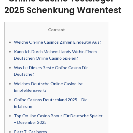
2025 Schenkung Warentest
Content
Welche On-line Casinos Zahlen Eindeutig Aus?
Kann Ich Durch Meinem Handy Within Einem
Deutschen Online Casino Spielen?
Was Ist Dieses Beste Online Casino Für
Deutsche?
Welches Deutsche Online Casino Ist
Empfehlenswert?
Online Casinos Deutschland 2025 – Die
Erfahrung
Top On-line Casino Bonus Für Deutsche Spieler
– Dezember 2025
Platz 7: Casinorex