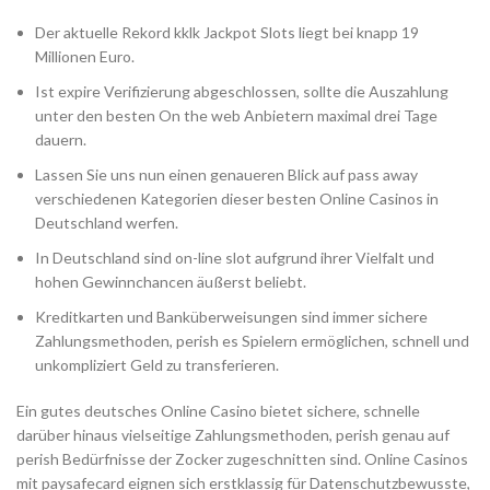
Der aktuelle Rekord kklk Jackpot Slots liegt bei knapp 19
Millionen Euro.
Ist expire Verifizierung abgeschlossen, sollte die Auszahlung
unter den besten On the web Anbietern maximal drei Tage
dauern.
Lassen Sie uns nun einen genaueren Blick auf pass away
verschiedenen Kategorien dieser besten Online Casinos in
Deutschland werfen.
In Deutschland sind on-line slot aufgrund ihrer Vielfalt und
hohen Gewinnchancen äußerst beliebt.
Kreditkarten und Banküberweisungen sind immer sichere
Zahlungsmethoden, perish es Spielern ermöglichen, schnell und
unkompliziert Geld zu transferieren.
Ein gutes deutsches Online Casino bietet sichere, schnelle
darüber hinaus vielseitige Zahlungsmethoden, perish genau auf
perish Bedürfnisse der Zocker zugeschnitten sind. Online Casinos
mit paysafecard eignen sich erstklassig für Datenschutzbewusste,