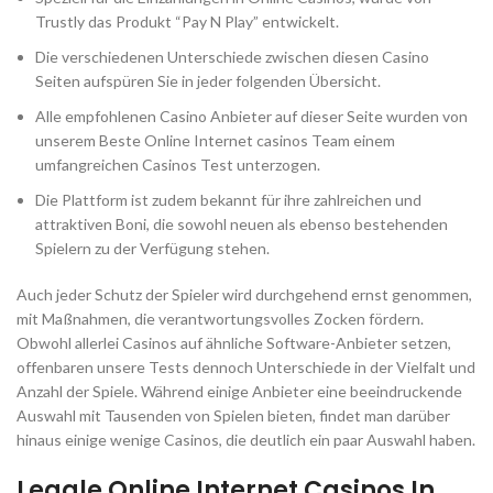
Trustly das Produkt “Pay N Play” entwickelt.
Die verschiedenen Unterschiede zwischen diesen Casino
Seiten aufspüren Sie in jeder folgenden Übersicht.
Alle empfohlenen Casino Anbieter auf dieser Seite wurden von
unserem Beste Online Internet casinos Team einem
umfangreichen Casinos Test unterzogen.
Die Plattform ist zudem bekannt für ihre zahlreichen und
attraktiven Boni, die sowohl neuen als ebenso bestehenden
Spielern zu der Verfügung stehen.
Auch jeder Schutz der Spieler wird durchgehend ernst genommen,
mit Maßnahmen, die verantwortungsvolles Zocken fördern.
Obwohl allerlei Casinos auf ähnliche Software-Anbieter setzen,
offenbaren unsere Tests dennoch Unterschiede in der Vielfalt und
Anzahl der Spiele. Während einige Anbieter eine beeindruckende
Auswahl mit Tausenden von Spielen bieten, findet man darüber
hinaus einige wenige Casinos, die deutlich ein paar Auswahl haben.
Legale Online Internet Casinos In