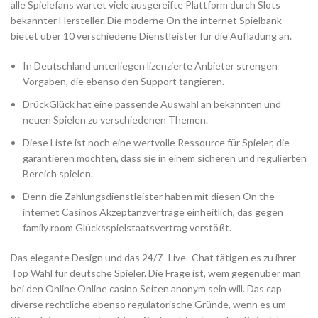
alle Spielefans wartet viele ausgereifte Plattform durch Slots
bekannter Hersteller. Die moderne On the internet Spielbank
bietet über 10 verschiedene Dienstleister für die Aufladung an.
In Deutschland unterliegen lizenzierte Anbieter strengen
Vorgaben, die ebenso den Support tangieren.
DrückGlück hat eine passende Auswahl an bekannten und
neuen Spielen zu verschiedenen Themen.
Diese Liste ist noch eine wertvolle Ressource für Spieler, die
garantieren möchten, dass sie in einem sicheren und regulierten
Bereich spielen.
Denn die Zahlungsdienstleister haben mit diesen On the
internet Casinos Akzeptanzverträge einheitlich, das gegen
family room Glücksspielstaatsvertrag verstößt.
Das elegante Design und das 24/7 -Live -Chat tätigen es zu ihrer
Top Wahl für deutsche Spieler. Die Frage ist, wem gegenüber man
bei den Online Online casino Seiten anonym sein will. Das cap
diverse rechtliche ebenso regulatorische Gründe, wenn es um