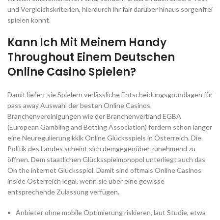
und Vergleichskriterien, hierdurch ihr fair darüber hinaus sorgenfrei
spielen könnt.
Kann Ich Mit Meinem Handy
Throughout Einem Deutschen
Online Casino Spielen?
Damit liefert sie Spielern verlässliche Entscheidungsgrundlagen für
pass away Auswahl der besten Online Casinos.
Branchenvereinigungen wie der Branchenverband EGBA
(European Gambling and Betting Association) fordern schon länger
eine Neuregulierung kklk Online Glücksspiels in Österreich. Die
Politik des Landes scheint sich demgegenüber zunehmend zu
öffnen. Dem staatlichen Glücksspielmonopol unterliegt auch das
On the internet Glücksspiel. Damit sind oftmals Online Casinos
inside Österreich legal, wenn sie über eine gewisse
entsprechende Zulassung verfügen.
Anbieter ohne mobile Optimierung riskieren, laut Studie, etwa