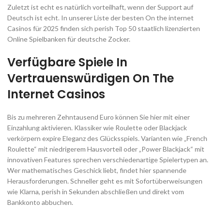
Zuletzt ist echt es natürlich vorteilhaft, wenn der Support auf
Deutsch ist echt. In unserer Liste der besten On the internet
Casinos für 2025 finden sich perish Top 50 staatlich lizenzierten
Online Spielbanken für deutsche Zocker.
Verfügbare Spiele In
Vertrauenswürdigen On The
Internet Casinos
Bis zu mehreren Zehntausend Euro können Sie hier mit einer
Einzahlung aktivieren. Klassiker wie Roulette oder Blackjack
verkörpern expire Eleganz des Glücksspiels. Varianten wie „French
Roulette“ mit niedrigerem Hausvorteil oder „Power Blackjack“ mit
innovativen Features sprechen verschiedenartige Spielertypen an.
Wer mathematisches Geschick liebt, findet hier spannende
Herausforderungen. Schneller geht es mit Sofortüberweisungen
wie Klarna, perish in Sekunden abschließen und direkt vom
Bankkonto abbuchen.