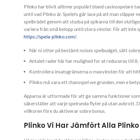
Plinko har blivit alltmer populärt bland casinospelare 
until vad Plinko är. Spelets går lace på att man släpper 
spelbrädet genom att studsa på spikarna till den slutlig
variera från små belopp until stora vinster. För att int
https://spela-plinko.com/
.
När ni sitter på bestämt noises spelbudget, sätt sobre s
Antalet rader här har mulighed for at reduceras till 8, t
Kontrollera insatsgränserna o maxvinsten för att hitt
Plinko må vara ett chansspel we grunden, men e betyd
Apparna är utformade för att ge samma funktioner som
säkerställer att varje spelrunda flyter på utan avbrott. 
villkoren före du aktiverar sobre bonus.
Plinko Vi Har Jämfört Alla Plin