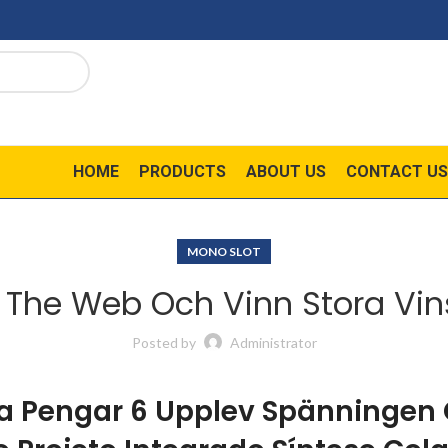
HOME
PRODUCTS
ABOUT US
CONTACT US
MONO SLOT
 The Web Och Vinn Stora Vins
Posted by
Administrator
iga Pengar 6 Upplev Spänningen