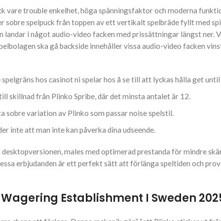
tack vare trouble enkelhet, höga spänningsfaktor och moderna funktio
ner sobre spelpuck från toppen av ett vertikalt spelbräde fyllt med 
en landar i något audio-video facken med prissättningar längst ner. V
e spelbolagen ska gå backside innehåller vissa audio-video facken vi
pelgräns hos casinot ni spelar hos å se till att lyckas hålla get until
ill skillnad från Plinko Spribe, där det minsta antalet är 12.
a sobre variation av Plinko som passar noise spelstil.
er inte att man inte kan påverka dina udseende.
 desktopversionen, males med optimerad prestanda för mindre skä
Dessa erbjudanden är ett perfekt sätt att förlänga speltiden och prova
ko Wagering Establishment I Sweden 202