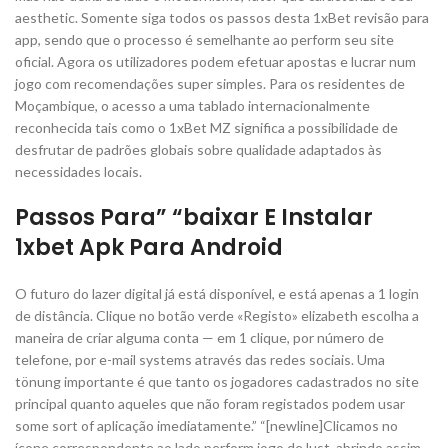
aesthetic. Somente siga todos os passos desta 1xBet revisão para
app, sendo que o processo é semelhante ao perform seu site
oficial. Agora os utilizadores podem efetuar apostas e lucrar num
jogo com recomendações super simples. Para os residentes de
Moçambique, o acesso a uma tablado internacionalmente
reconhecida tais como o 1xBet MZ significa a possibilidade de
desfrutar de padrões globais sobre qualidade adaptados às
necessidades locais.
Passos Para” “baixar E Instalar
1xbet Apk Para Android
O futuro do lazer digital já está disponível, e está apenas a 1 login
de distância. Clique no botão verde «Registo» elizabeth escolha a
maneira de criar alguma conta — em 1 clique, por número de
telefone, por e-mail systems através das redes sociais. Uma
tönung importante é que tanto os jogadores cadastrados no site
principal quanto aqueles que não foram registados podem usar
some sort of aplicação imediatamente.” “[newline]Clicamos no
ícone correspondente ao lado perform jogo de lust, abrindo assim