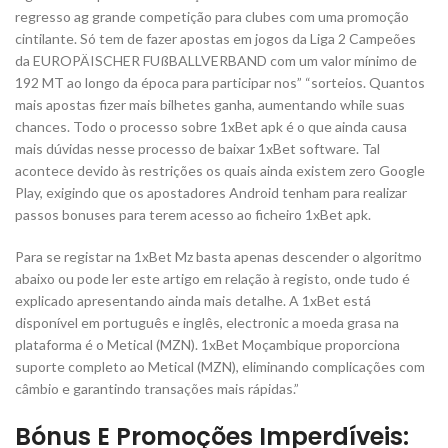
regresso ag grande competição para clubes com uma promoção
cintilante. Só tem de fazer apostas em jogos da Liga 2 Campeões
da EUROPÄISCHER FUßBALLVERBAND com um valor mínimo de
192 MT ao longo da época para participar nos” “sorteios. Quantos
mais apostas fizer mais bilhetes ganha, aumentando while suas
chances. Todo o processo sobre 1xBet apk é o que ainda causa
mais dúvidas nesse processo de baixar 1xBet software. Tal
acontece devido às restrições os quais ainda existem zero Google
Play, exigindo que os apostadores Android tenham para realizar
passos bonuses para terem acesso ao ficheiro 1xBet apk.
Para se registar na 1xBet Mz basta apenas descender o algoritmo
abaixo ou pode ler este artigo em relação à registo, onde tudo é
explicado apresentando ainda mais detalhe. A 1xBet está
disponível em português e inglês, electronic a moeda grasa na
plataforma é o Metical (MZN). 1xBet Moçambique proporciona
suporte completo ao Metical (MZN), eliminando complicações com
câmbio e garantindo transações mais rápidas.”
Bónus E Promoções Imperdíveis: