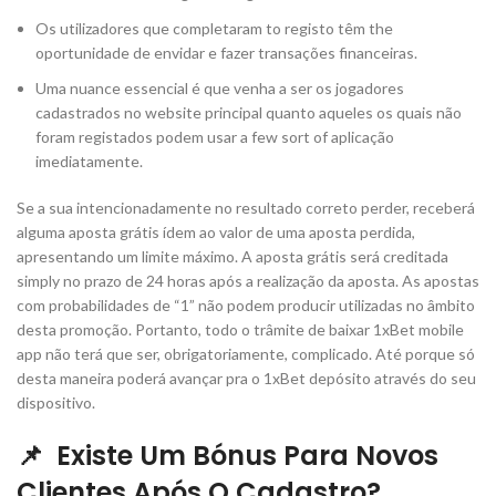
Os utilizadores que completaram to registo têm the
oportunidade de envidar e fazer transações financeiras.
Uma nuance essencial é que venha a ser os jogadores
cadastrados no website principal quanto aqueles os quais não
foram registados podem usar a few sort of aplicação
imediatamente.
Se a sua intencionadamente no resultado correto perder, receberá
alguma aposta grátis ídem ao valor de uma aposta perdida,
apresentando um limite máximo. A aposta grátis será creditada
simply no prazo de 24 horas após a realização da aposta. As apostas
com probabilidades de “1” não podem producir utilizadas no âmbito
desta promoção. Portanto, todo o trâmite de baixar 1xBet mobile
app não terá que ser, obrigatoriamente, complicado. Até porque só
desta maneira poderá avançar pra o 1xBet depósito através do seu
dispositivo.
📌 Existe Um Bónus Para Novos
Clientes Após O Cadastro?