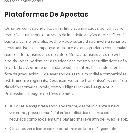
na troca sobre dados.
Plataformas De Apostas
Os jogos correspondentes mhh linha são marcados por um ícone
especial — um monitor através da inscrição ao vivo dentro. Depois,
basta clicar no jogo elizabeth o vídeo estará disponível numa janela
separada. Nesta companhia, o cliente estará agradado com o maior
número de transmissões de vídeo. Muitas transmissões no web
site da 1xbet podem ser assistidas até mesmo por utilizadores não
registados. A grande quantidade sobre material é simplesmente
fora da graduación — de eventos de status mundial a competições
estritamente regionais. Destacam-se since transmissões em direto
de vários torneios locais, como u Night Hockey League ou o
Professional League de ténis de mesa.
A 1xBet é amigável a todo apostador, desde iniciante a new
veterano, possui uma” ““interface” didática e conta com
recursos complexos em uma plataforma leve afin de “web” e apk.
Clicamos zero ícone correspondente ao lado do” “game de