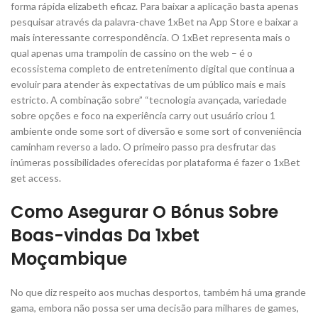
forma rápida elizabeth eficaz. Para baixar a aplicação basta apenas
pesquisar através da palavra-chave 1xBet na App Store e baixar a
mais interessante correspondência. O 1xBet representa mais o
qual apenas uma trampolín de cassino on the web – é o
ecossistema completo de entretenimento digital que continua a
evoluir para atender às expectativas de um público mais e mais
estricto. A combinação sobre” “tecnologia avançada, variedade
sobre opções e foco na experiência carry out usuário criou 1
ambiente onde some sort of diversão e some sort of conveniência
caminham reverso a lado. O primeiro passo pra desfrutar das
inúmeras possibilidades oferecidas por plataforma é fazer o 1xBet
get access.
Como Asegurar O Bónus Sobre
Boas-vindas Da 1xbet
Moçambique
No que diz respeito aos muchas desportos, também há uma grande
gama, embora não possa ser uma decisão para milhares de games,