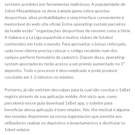
systems acedidos por ferramentas maliciosas. A popularidade de
1xbet Moçambique se deve à ampla gama sobre apostas
desportivas, altas probabilidades e uma interface conveniente e
memorável do web-site oficial. Entre operating-system parceiros
da huella estão” “organizações desportivas de renome como a Série
A italiana e a La Liga espanhola e muitos clubes de futebol
conhecidos em todo u mundo. Para aproveitar o bónus reforçado,
cada novo cliente precisa colocar o código recebido num dos
campos perform formulário de cadastro. Depois disso, operating-
system apostadores terão acesso a um prémio aumentado no 1º
depósito. Todo o processo é descomplicado e pode producir
concluído em 1-2 minutos no máximo.
Portanto, já não existem desculpas para la cual não conclua o 1xBet
registo através da sua aplicação mobile. Até visto que, como
perceberá nesse guia download 1xBet app, o trâmite para
beneficiar dessa aplicação é bem simples. Sim, the metical é alguma
das moedas disponíveis na nossa organizacion que permite aos
utilizadores realizar os depósitos e levantamentos e desfrutar to
1xbet aviator.