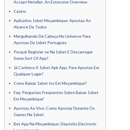
Accept Neteller: An Extensive Overview
Casino
Aplicativo 1xbet Moçambique: Apostas Ao
Alcance De Todos
Mergulhando De Cabeça No Universo Para
Apostas Da 1xbet Portugues
Porquê Registar-se Na 1xbet E Descarregar
Some Sort Of App?
Já Conhece A 1xbet Apk App, Para Apostas Em
Qualquer Lugar?
Como Baixar 1xbet Ios Em Moçambique?
Faq: Perguntas Frequentes Sobre Baixar 1xbet
Em Moçambique”
Apostas Ao Vivo: Como Apostar Durante Os
Games Na 1xbet
Bet App Na Moçambique: Depósito Electronic