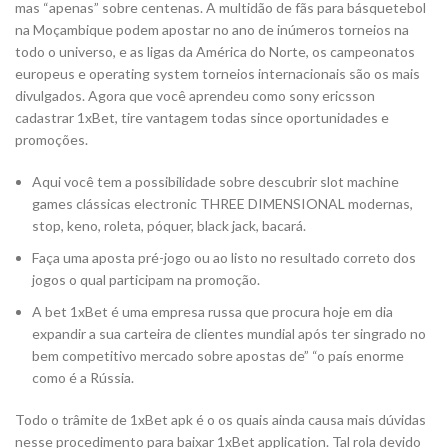
mas “apenas” sobre centenas. A multidão de fãs para básquetebol
na Moçambique podem apostar no ano de inúmeros torneios na
todo o universo, e as ligas da América do Norte, os campeonatos
europeus e operating system torneios internacionais são os mais
divulgados. Agora que você aprendeu como sony ericsson
cadastrar 1xBet, tire vantagem todas since oportunidades e
promoções.
Aqui você tem a possibilidade sobre descubrir slot machine
games clássicas electronic THREE DIMENSIONAL modernas,
stop, keno, roleta, póquer, black jack, bacará.
Faça uma aposta pré-jogo ou ao listo no resultado correto dos
jogos o qual participam na promoção.
A bet 1xBet é uma empresa russa que procura hoje em dia
expandir a sua carteira de clientes mundial após ter singrado no
bem competitivo mercado sobre apostas de” “o país enorme
como é a Rússia.
Todo o trâmite de 1xBet apk é o os quais ainda causa mais dúvidas
nesse procedimento para baixar 1xBet application. Tal rola devido