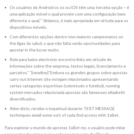
Os usuários de Android os os ou iOS têm uma terceira opção – é
uma aplicação móvel o qual provém com uma configuração bem
diferente o qual,” “diríamos, é mais apropriada em virtude para os
dispositivos móveis.
Com diferentes opções dentro two maiores campeonatos on
the ligas do salud, o que não falta serão oportunidades para
apostar in the lucrar muito.
Role para baixo electronic encontre links em virtude de
informações sobre the empresa, textos legais, licenciamento e
parceiros.” “[newline]“Embora os grandes grupos sobre apostas
carry out internet site estejam relacionados apresentando
certas categorias esportivas (sobretudo o futebol), running
system mercados relacionada apostas são fameuses elizabeth
diversificados.
Além disto, recebe o inquietud durante TEXT MESSAGE
techniques email some sort of cada find access mhh 1xBet.
Para explorar u mundo de apostas 1xBet mz, o usuário pode mirar