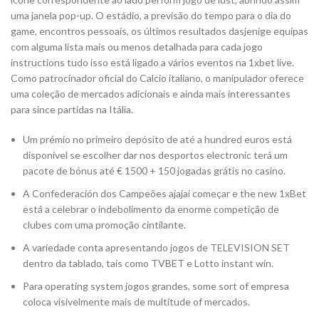
uma janela pop-up. O estádio, a previsão do tempo para o dia do
game, encontros pessoais, os últimos resultados dasjenige equipas
com alguma lista mais ou menos detalhada para cada jogo
instructions tudo isso está ligado a vários eventos na 1xbet live.
Como patrocinador oficial do Calcio italiano, o manipulador oferece
uma coleção de mercados adicionais e ainda mais interessantes
para since partidas na Itália.
Um prémio no primeiro depósito de até a hundred euros está
disponível se escolher dar nos desportos electronic terá um
pacote de bónus até € 1500 + 150 jogadas grátis no casino.
A Confederación dos Campeões ajajai começar e the new 1xBet
está a celebrar o indebolimento da enorme competição de
clubes com uma promoção cintilante.
A variedade conta apresentando jogos de TELEVISION SET
dentro da tablado, tais como TVBET e Lotto instant win.
Para operating system jogos grandes, some sort of empresa
coloca visivelmente mais de multitude of mercados.