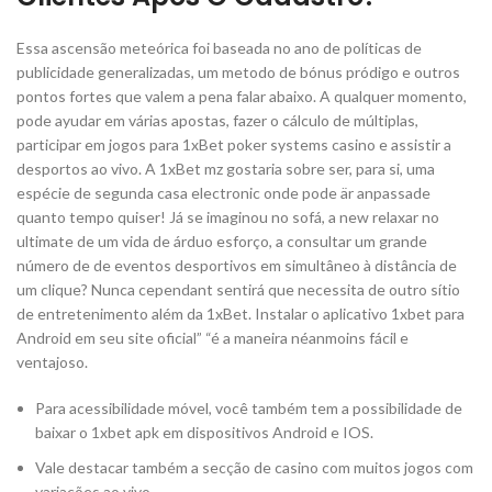
Essa ascensão meteórica foi baseada no ano de políticas de
publicidade generalizadas, um metodo de bónus pródigo e outros
pontos fortes que valem a pena falar abaixo. A qualquer momento,
pode ayudar em várias apostas, fazer o cálculo de múltiplas,
participar em jogos para 1xBet poker systems casino e assistir a
desportos ao vivo. A 1xBet mz gostaria sobre ser, para si, uma
espécie de segunda casa electronic onde pode är anpassade
quanto tempo quiser! Já se imaginou no sofá, a new relaxar no
ultimate de um vida de árduo esforço, a consultar um grande
número de de eventos desportivos em simultâneo à distância de
um clique? Nunca cependant sentirá que necessita de outro sítio
de entretenimento além da 1xBet. Instalar o aplicativo 1xbet para
Android em seu site oficial” “é a maneira néanmoins fácil e
ventajoso.
Para acessibilidade móvel, você também tem a possibilidade de
baixar o 1xbet apk em dispositivos Android e IOS.
Vale destacar também a secção de casino com muitos jogos com
variações ao vivo.