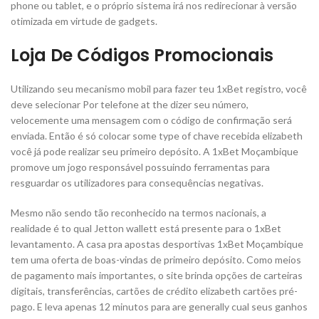
phone ou tablet, e o próprio sistema irá nos redirecionar à versão
otimizada em virtude de gadgets.
Loja De Códigos Promocionais
Utilizando seu mecanismo mobil para fazer teu 1xBet registro, você
deve selecionar Por telefone at the dizer seu número,
velocemente uma mensagem com o código de confirmação será
enviada. Então é só colocar some type of chave recebida elizabeth
você já pode realizar seu primeiro depósito. A 1xBet Moçambique
promove um jogo responsável possuindo ferramentas para
resguardar os utilizadores para consequências negativas.
Mesmo não sendo tão reconhecido na termos nacionais, a
realidade é to qual Jetton wallett está presente para o 1xBet
levantamento. A casa pra apostas desportivas 1xBet Moçambique
tem uma oferta de boas-vindas de primeiro depósito. Como meios
de pagamento mais importantes, o site brinda opções de carteiras
digitais, transferências, cartões de crédito elizabeth cartões pré-
pago. E leva apenas 12 minutos para are generally cual seus ganhos