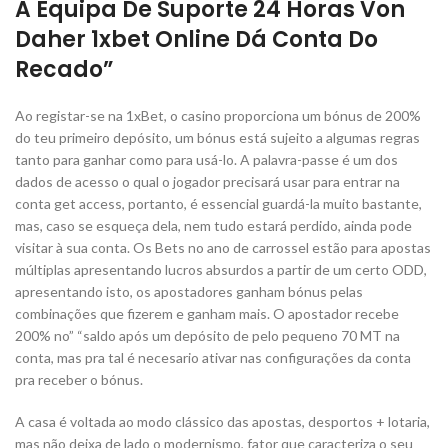
A Equipa De Suporte 24 Horas Von
Daher 1xbet Online Dá Conta Do
Recado”
Ao registar-se na 1xBet, o casino proporciona um bónus de 200%
do teu primeiro depósito, um bónus está sujeito a algumas regras
tanto para ganhar como para usá-lo. A palavra-passe é um dos
dados de acesso o qual o jogador precisará usar para entrar na
conta get access, portanto, é essencial guardá-la muito bastante,
mas, caso se esqueça dela, nem tudo estará perdido, ainda pode
visitar à sua conta. Os Bets no ano de carrossel estão para apostas
múltiplas apresentando lucros absurdos a partir de um certo ODD,
apresentando isto, os apostadores ganham bónus pelas
combinações que fizerem e ganham mais. O apostador recebe
200% no” “saldo após um depósito de pelo pequeno 70 MT na
conta, mas pra tal é necesario ativar nas configurações da conta
pra receber o bónus.
A casa é voltada ao modo clássico das apostas, desportos + lotaria,
mas não deixa de lado o modernismo, fator que caracteriza o seu