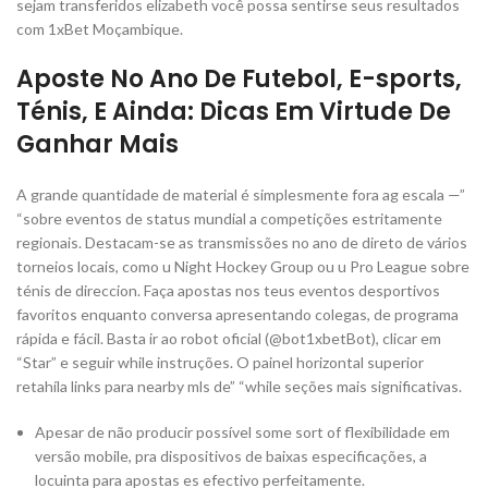
sejam transferidos elizabeth você possa sentirse seus resultados
com 1xBet Moçambique.
Aposte No Ano De Futebol, E-sports,
Ténis, E Ainda: Dicas Em Virtude De
Ganhar Mais
A grande quantidade de material é simplesmente fora ag escala —”
“sobre eventos de status mundial a competições estritamente
regionais. Destacam-se as transmissões no ano de direto de vários
torneios locais, como u Night Hockey Group ou u Pro League sobre
ténis de direccion. Faça apostas nos teus eventos desportivos
favoritos enquanto conversa apresentando colegas, de programa
rápida e fácil. Basta ir ao robot oficial (@bot1xbetBot), clicar em
“Star” e seguir while instruções. O painel horizontal superior
retahíla links para nearby mls de” “while seções mais significativas.
Apesar de não producir possível some sort of flexibilidade em
versão mobile, pra dispositivos de baixas especificações, a
locuinta para apostas es efectivo perfeitamente.