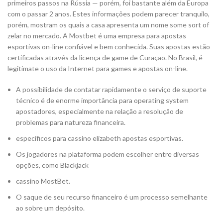
primeiros passos na Rússia — porém, foi bastante além da Europa
com o passar 2 anos. Estes informações podem parecer tranquilo,
porém, mostram os quais a casa apresenta um nome some sort of
zelar no mercado. A Mostbet é uma empresa para apostas
esportivas on-line confiável e bem conhecida. Suas apostas estão
certificadas através da licença de game de Curaçao. No Brasil, é
legitimate o uso da Internet para games e apostas on-line.
A possibilidade de contatar rapidamente o serviço de suporte
técnico é de enorme importância para operating system
apostadores, especialmente na relação a resolução de
problemas para natureza financeira.
específicos para cassino elizabeth apostas esportivas.
Os jogadores na plataforma podem escolher entre diversas
opções, como Blackjack
cassino MostBet.
O saque de seu recurso financeiro é um processo semelhante
ao sobre um depósito.