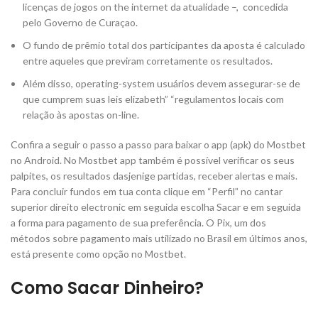
licenças de jogos on the internet da atualidade –, concedida
pelo Governo de Curaçao.
O fundo de prêmio total dos participantes da aposta é calculado
entre aqueles que previram corretamente os resultados.
Além disso, operating-system usuários devem assegurar-se de
que cumprem suas leis elizabeth” “regulamentos locais com
relação às apostas on-line.
Confira a seguir o passo a passo para baixar o app (apk) do Mostbet
no Android. No Mostbet app também é possível verificar os seus
palpites, os resultados dasjenige partidas, receber alertas e mais.
Para concluir fundos em tua conta clique em “Perfil” no cantar
superior direito electronic em seguida escolha Sacar e em seguida
a forma para pagamento de sua preferência. O Pix, um dos
métodos sobre pagamento mais utilizado no Brasil em últimos anos,
está presente como opção no Mostbet.
Como Sacar Dinheiro?