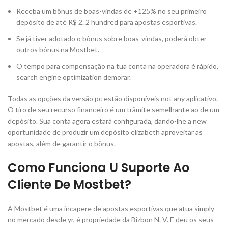
Receba um bônus de boas-vindas de +125% no seu primeiro
depósito de até R$ 2. 2 hundred para apostas esportivas.
Se já tiver adotado o bônus sobre boas-vindas, poderá obter
outros bônus na Mostbet.
O tempo para compensação na tua conta na operadora é rápido,
search engine optimization demorar.
Todas as opções da versão pc estão disponíveis not any aplicativo.
O tiro de seu recurso financeiro é um trâmite semelhante ao de um
depósito. Sua conta agora estará configurada, dando-lhe a new
oportunidade de produzir um depósito elizabeth aproveitar as
apostas, além de garantir o bônus.
Como Funciona U Suporte Ao
Cliente De Mostbet?
A Mostbet é uma incapere de apostas esportivas que atua simply
no mercado desde yr, é propriedade da Bizbon N. V. E deu os seus