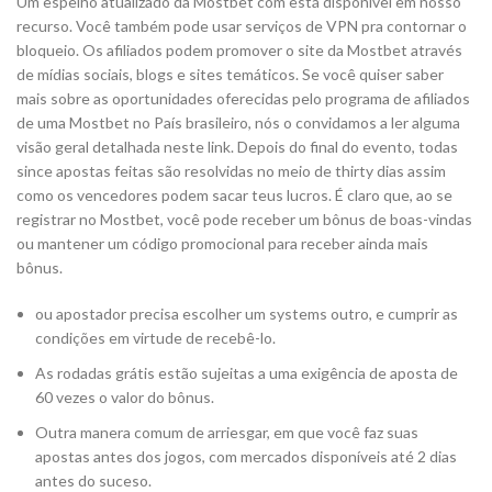
Um espelho atualizado da Mostbet com está disponível em nosso
recurso. Você também pode usar serviços de VPN pra contornar o
bloqueio. Os afiliados podem promover o site da Mostbet através
de mídias sociais, blogs e sites temáticos. Se você quiser saber
mais sobre as oportunidades oferecidas pelo programa de afiliados
de uma Mostbet no País brasileiro, nós o convidamos a ler alguma
visão geral detalhada neste link. Depois do final do evento, todas
since apostas feitas são resolvidas no meio de thirty dias assim
como os vencedores podem sacar teus lucros. É claro que, ao se
registrar no Mostbet, você pode receber um bônus de boas-vindas
ou mantener um código promocional para receber ainda mais
bônus.
ou apostador precisa escolher um systems outro, e cumprir as
condições em virtude de recebê-lo.
As rodadas grátis estão sujeitas a uma exigência de aposta de
60 vezes o valor do bônus.
Outra manera comum de arriesgar, em que você faz suas
apostas antes dos jogos, com mercados disponíveis até 2 dias
antes do suceso.