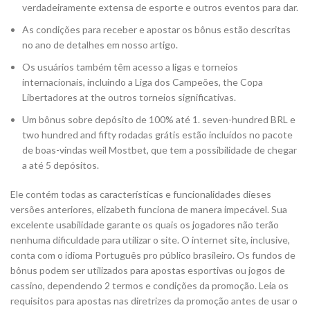
verdadeiramente extensa de esporte e outros eventos para dar.
As condições para receber e apostar os bônus estão descritas
no ano de detalhes em nosso artigo.
Os usuários também têm acesso a ligas e torneios
internacionais, incluindo a Liga dos Campeões, the Copa
Libertadores at the outros torneios significativas.
Um bônus sobre depósito de 100% até 1. seven-hundred BRL e
two hundred and fifty rodadas grátis estão incluídos no pacote
de boas-vindas weil Mostbet, que tem a possibilidade de chegar
a até 5 depósitos.
Ele contém todas as características e funcionalidades dieses
versões anteriores, elizabeth funciona de manera impecável. Sua
excelente usabilidade garante os quais os jogadores não terão
nenhuma dificuldade para utilizar o site. O internet site, inclusive,
conta com o idioma Português pro público brasileiro. Os fundos de
bônus podem ser utilizados para apostas esportivas ou jogos de
cassino, dependendo 2 termos e condições da promoção. Leia os
requisitos para apostas nas diretrizes da promoção antes de usar o