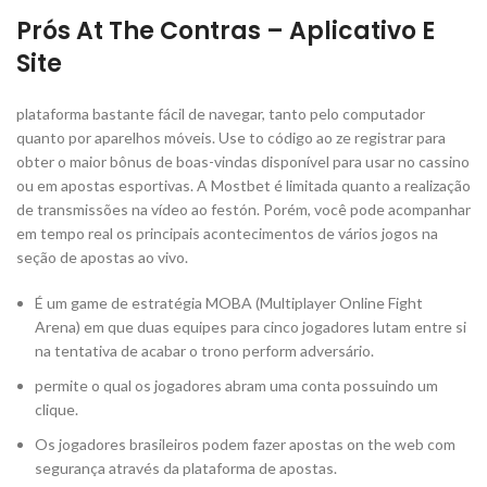
Prós At The Contras – Aplicativo E
Site
plataforma bastante fácil de navegar, tanto pelo computador
quanto por aparelhos móveis. Use to código ao ze registrar para
obter o maior bônus de boas-vindas disponível para usar no cassino
ou em apostas esportivas. A Mostbet é limitada quanto a realização
de transmissões na vídeo ao festón. Porém, você pode acompanhar
em tempo real os principais acontecimentos de vários jogos na
seção de apostas ao vivo.
É um game de estratégia MOBA (Multiplayer Online Fight
Arena) em que duas equipes para cinco jogadores lutam entre si
na tentativa de acabar o trono perform adversário.
permite o qual os jogadores abram uma conta possuindo um
clique.
Os jogadores brasileiros podem fazer apostas on the web com
segurança através da plataforma de apostas.