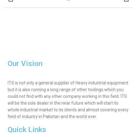
Our Vision
ITS is not only a general supplier of Heavy industrial equipment
but it is also running a long range of other toolings which you
could not find with any other company working in this field. ITS
will be the sole dealer in the near future which will start its
whole industrial market to its clients and almost covering every
field of industry in Pakistan and the world over.
Quick Links