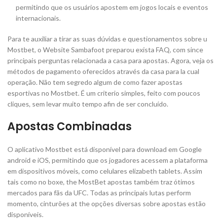
permitindo que os usuários apostem em jogos locais e eventos
internacionais.
Para te auxiliar a tirar as suas dúvidas e questionamentos sobre u
Mostbet, o Website Sambafoot preparou exista FAQ, com since
principais perguntas relacionada a casa para apostas. Agora, veja os
métodos de pagamento oferecidos através da casa para la cual
operação. Não tem segredo algum de como fazer apostas
esportivas no Mostbet. É um criterio simples, feito com poucos
cliques, sem levar muito tempo afin de ser concluído.
Apostas Combinadas
O aplicativo Mostbet está disponível para download em Google
android e iOS, permitindo que os jogadores acessem a plataforma
em dispositivos móveis, como celulares elizabeth tablets. Assim
tais como no boxe, the MostBet apostas também traz ótimos
mercados para fãs da UFC. Todas as principais lutas perform
momento, cinturões at the opções diversas sobre apostas estão
disponíveis.