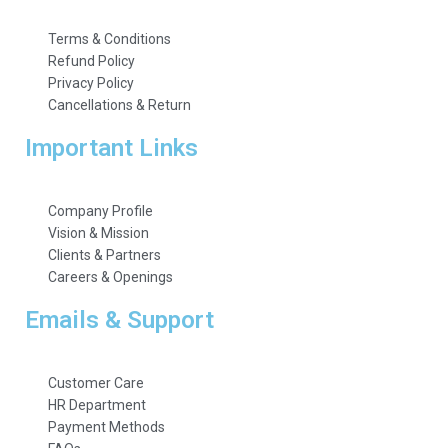
Terms & Conditions
Refund Policy
Privacy Policy
Cancellations & Return
Important Links
Company Profile
Vision & Mission
Clients & Partners
Careers & Openings
Emails & Support
Customer Care
HR Department
Payment Methods