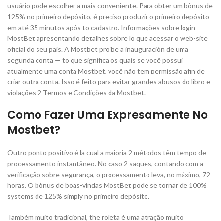
usuário pode escolher a mais conveniente. Para obter um bônus de
125% no primeiro depósito, é preciso produzir o primeiro depósito
em até 35 minutos após to cadastro. Informações sobre login
MostBet apresentando detalhes sobre lo que acessar o web-site
oficial do seu país. A Mostbet proíbe a inauguración de uma
segunda conta — to que significa os quais se você possui
atualmente uma conta Mostbet, você não tem permissão afin de
criar outra conta. Isso é feito para evitar grandes abusos do libro e
violações 2 Termos e Condições da Mostbet.
Como Fazer Uma Expresamente No
Mostbet?
Outro ponto positivo é la cual a maioria 2 métodos têm tempo de
processamento instantâneo. No caso 2 saques, contando com a
verificação sobre segurança, o processamento leva, no máximo, 72
horas. O bônus de boas-vindas MostBet pode se tornar de 100%
systems de 125% simply no primeiro depósito.
Também muito tradicional, the roleta é uma atração muito