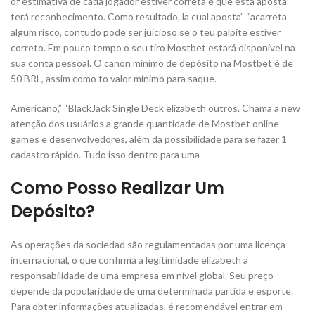
of estimativa de cada jogador estiver correta é que esta aposta
terá reconhecimento. Como resultado, la cual aposta” “acarreta
algum risco, contudo pode ser juicioso se o teu palpite estiver
correto. Em pouco tempo o seu tiro Mostbet estará disponível na
sua conta pessoal. O canon mínimo de depósito na Mostbet é de
50 BRL, assim como to valor mínimo para saque.
Americano,” “BlackJack Single Deck elizabeth outros. Chama a new
atenção dos usuários a grande quantidade de Mostbet online
games e desenvolvedores, além da possibilidade para se fazer 1
cadastro rápido. Tudo isso dentro para uma
Como Posso Realizar Um
Depósito?
As operações da sociedad são regulamentadas por uma licença
internacional, o que confirma a legitimidade elizabeth a
responsabilidade de uma empresa em nível global. Seu preço
depende da popularidade de uma determinada partida e esporte.
Para obter informações atualizadas, é recomendável entrar em