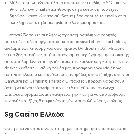
Μόλις συμπληρώσετε όλα τα απαιτούμενα πεδία, το SG” “καζίνο
θα στείλει ένα email επαλήθευσης στη διεύθυνση που έχετε
δηλώσει- κάντε κλικ στο σύνδεσμο μέσα σε αυτό το email για να
ολοκληρώσετε τη δημιουργία του λογαριασμού σας.
Η ιστοσελίδα του είναι πλήρως προσαρμοσμένη για φορητές
συσκευές και λειτουργεί απρόσκοπτα σε smartphones και tablets,
ανεξαρτήτως λειτουργικού συστήματος (Android ή iOS). Μπορείς
να παίξεις απευθείας από το πρόγραμμα περιήγησης της συσκευής
σου, απολαμβάνοντας την ίδια ποιότητα και λειτουργικότητα με την
desktop έκδοση. Η ειδική σελίδα μας προσφέρει εργαλεία όπως
αυτο-αποκλεισμό και συνδέσμους με ομάδες υποστήριξης, όπως οι
GamCare και Gambling Therapy. Οι παίκτες μπορούν να ορίσουν
όρια ή να κάνουν διαλείμματα για να διατηρήσουν τον έλεγχο.
Επιπλέον, εφαρμόζουμε επαλήθευση ηλικίας για να αποτρέψουμε
τον ανήλικο τζόγο, διασφαλίζοντας έναν ασφαλή χώρο για όλους.
Sg Casino Ελλάδα
Θα πρέπει να αποστείλετε στο τμήμα εξυπηρέτησης τα παρακάτω