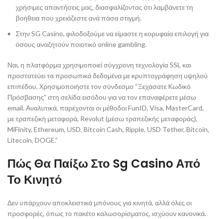
χρήσιμες απαντήσεις μας, διασφαλίζοντας ότι λαμβάνετε τη
βοήθεια που χρειάζεστε ανά πάσα στιγμή.
Στην SG Casino, φιλοδοξούμε να είμαστε η κορυφαία επιλογή για
όσους αναζητούν ποιοτικό online gambling.
Ναι, η πλατφόρμα χρησιμοποιεί σύγχρονη τεχνολογία SSL και
προστατεύει τα προσωπικά δεδομένα με κρυπτογράφηση υψηλού
επιπέδου. Χρησιμοποιήστε τον σύνδεσμο “Ξεχάσατε Κωδικό
Πρόσβασης” στη σελίδα εισόδου για να τον επαναφέρετε μέσω
email. Αναλυτικά, παρέχονται οι μέθοδοι FunID, Visa, MasterCard,
με τραπεζική μεταφορά, Revolut (μέσω τραπεζικής μεταφοράς),
MiFinity, Ethereum, USD, Bitcoin Cash, Ripple, USD Tether, Bitcoin,
Litecoin, DOGE.”
Πώς Θα Παίξω Στο Sg Casino Από
Το Κινητό
Δεν υπάρχουν αποκλειστικά μπόνους για κινητά, αλλά όλες οι
προσφορές, όπως το πακέτο καλωσορίσματος, ισχύουν κανονικά.