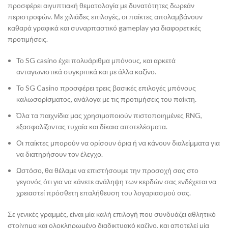
προσφέρει αιγυπτιακή θεματολογία με δυνατότητες δωρεάν
περιστροφών. Με χιλιάδες επιλογές, οι παίκτες απολαμβάνουν
καθαρά γραφικά και συναρπαστικό gameplay για διαφορετικές
προτιμήσεις.
Το SG casino έχει πολυάριθμα μπόνους, και αρκετά
ανταγωνιστικά συγκριτικά και με άλλα καζίνο.
Το SG Casino προσφέρει τρεις βασικές επιλογές μπόνους
καλωσορίσματος, ανάλογα με τις προτιμήσεις του παίκτη.
Όλα τα παιχνίδια μας χρησιμοποιούν πιστοποιημένες RNG,
εξασφαλίζοντας τυχαία και δίκαια αποτελέσματα.
Οι παίκτες μπορούν να ορίσουν όρια ή να κάνουν διαλείμματα για
να διατηρήσουν τον έλεγχο.
Ωστόσο, θα θέλαμε να επιστήσουμε την προσοχή σας στο
γεγονός ότι για να κάνετε ανάληψη των κερδών σας ενδέχεται να
χρειαστεί πρόσθετη επαλήθευση του λογαριασμού σας.
Σε γενικές γραμμές, είναι μία καλή επιλογή που συνδυάζει αθλητικό
στοίχημα και ολοκληρωμένο διαδικτυακό καζίνο, και αποτελεί μία