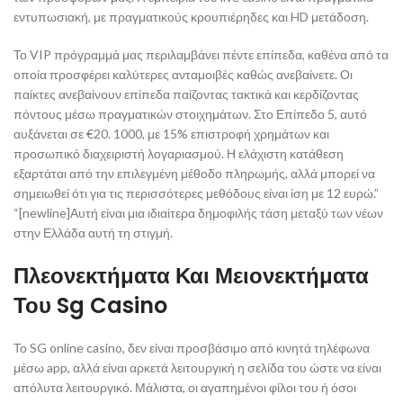
εντυπωσιακή, με πραγματικούς κρουπιέρηδες και HD μετάδοση.
Το VIP πρόγραμμά μας περιλαμβάνει πέντε επίπεδα, καθένα από τα
οποία προσφέρει καλύτερες ανταμοιβές καθώς ανεβαίνετε. Οι
παίκτες ανεβαίνουν επίπεδα παίζοντας τακτικά και κερδίζοντας
πόντους μέσω πραγματικών στοιχημάτων. Στο Επίπεδο 5, αυτό
αυξάνεται σε €20. 1000, με 15% επιστροφή χρημάτων και
προσωπικό διαχειριστή λογαριασμού. Η ελάχιστη κατάθεση
εξαρτάται από την επιλεγμένη μέθοδο πληρωμής, αλλά μπορεί να
σημειωθεί ότι για τις περισσότερες μεθόδους είναι ίση με 12 ευρώ.”
“[newline]Αυτή είναι μια ιδιαίτερα δημοφιλής τάση μεταξύ των νέων
στην Ελλάδα αυτή τη στιγμή.
Πλεονεκτήματα Και Μειονεκτήματα
Του Sg Casino
Το SG online casino, δεν είναι προσβάσιμο από κινητά τηλέφωνα
μέσω app, αλλά είναι αρκετά λειτουργική η σελίδα του ώστε να είναι
απόλυτα λειτουργικό. Μάλιστα, οι αγαπημένοι φίλοι του ή όσοι