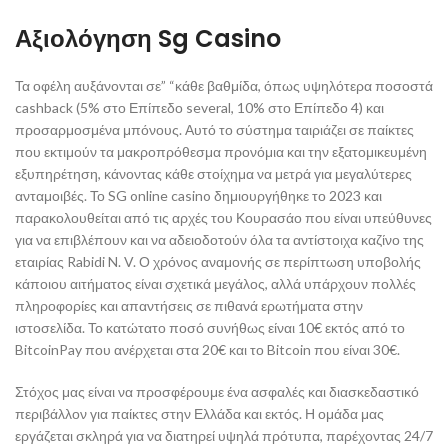
Αξιολόγηση Sg Casino
Τα οφέλη αυξάνονται σε” “κάθε βαθμίδα, όπως υψηλότερα ποσοστά
cashback (5% στο Επίπεδο several, 10% στο Επίπεδο 4) και
προσαρμοσμένα μπόνους. Αυτό το σύστημα ταιριάζει σε παίκτες
που εκτιμούν τα μακροπρόθεσμα προνόμια και την εξατομικευμένη
εξυπηρέτηση, κάνοντας κάθε στοίχημα να μετρά για μεγαλύτερες
ανταμοιβές. Το SG online casino δημιουργήθηκε το 2023 και
παρακολουθείται από τις αρχές του Κουρασάο που είναι υπεύθυνες
για να επιβλέπουν και να αδειοδοτούν όλα τα αντίστοιχα καζίνο της
εταιρίας Rabidi N. V. Ο χρόνος αναμονής σε περίπτωση υποβολής
κάποιου αιτήματος είναι σχετικά μεγάλος, αλλά υπάρχουν πολλές
πληροφορίες και απαντήσεις σε πιθανά ερωτήματα στην
ιστοσελίδα. Το κατώτατο ποσό συνήθως είναι 10€ εκτός από το
BitcoinPay που ανέρχεται στα 20€ και το Bitcoin που είναι 30€.
Στόχος μας είναι να προσφέρουμε ένα ασφαλές και διασκεδαστικό
περιβάλλον για παίκτες στην Ελλάδα και εκτός. Η ομάδα μας
εργάζεται σκληρά για να διατηρεί υψηλά πρότυπα, παρέχοντας 24/7