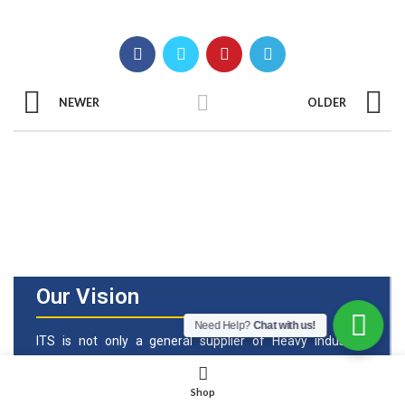
NEWER
OLDER
Our Vision
Need Help?
Chat with us!
ITS is not only a general supplier of Heavy industrial
equipment but it is also running a long range of other
toolings which you could not find with any other company
Shop
working in this field. ITS will be the sole dealer in the near