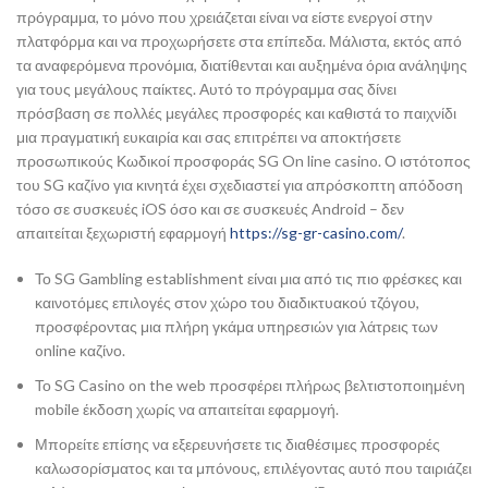
πρόγραμμα, το μόνο που χρειάζεται είναι να είστε ενεργοί στην
πλατφόρμα και να προχωρήσετε στα επίπεδα. Μάλιστα, εκτός από
τα αναφερόμενα προνόμια, διατίθενται και αυξημένα όρια ανάληψης
για τους μεγάλους παίκτες. Αυτό το πρόγραμμα σας δίνει
πρόσβαση σε πολλές μεγάλες προσφορές και καθιστά το παιχνίδι
μια πραγματική ευκαιρία και σας επιτρέπει να αποκτήσετε
προσωπικούς Κωδικοί προσφοράς SG On line casino. Ο ιστότοπος
του SG καζίνο για κινητά έχει σχεδιαστεί για απρόσκοπτη απόδοση
τόσο σε συσκευές iOS όσο και σε συσκευές Android – δεν
απαιτείται ξεχωριστή εφαρμογή
https://sg-gr-casino.com/
.
Το SG Gambling establishment είναι μια από τις πιο φρέσκες και
καινοτόμες επιλογές στον χώρο του διαδικτυακού τζόγου,
προσφέροντας μια πλήρη γκάμα υπηρεσιών για λάτρεις των
online καζίνο.
Το SG Casino on the web προσφέρει πλήρως βελτιστοποιημένη
mobile έκδοση χωρίς να απαιτείται εφαρμογή.
Μπορείτε επίσης να εξερευνήσετε τις διαθέσιμες προσφορές
καλωσορίσματος και τα μπόνους, επιλέγοντας αυτό που ταιριάζει