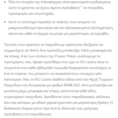
Όλα τα στοιχεία της πλατφόρμας είναι εργονομικά σχεδιασμένα,
ώστε οι χρήστες να έχουν άμεση πρόσβαση” “σε παιχνίδια,
προσφορές και υποστήριξη.
Αυτό το σύστημα ταιριάζει σε παίκτες που εκτιμούν τα
μακροπρόθεσμα προνόμια και την εξατομικευμένη εξυπηρέτηση,
κάνοντας κάθε στοίχημα να μετρά για μεγαλύτερες ανταμοιβές.
Για εσάς που αγαπάτε τα παιχνίδια με τράπουλα, θα βρείτε να
συμμετέχετε σε thirty-five τραπέζια μπλάκτζακ, thirty μπακαρά και
six πόκερ, 4 εκ των οποίων της Power Poker, ανάλογα με τις
προτιμήσεις σας. Ωραία προσθήκη που έχει το SG casino είναι το
τουρνουά που κάθε εβδομάδα προωθεί διαφορετικό κουλοχέρη, κι
έτσι οι παίκτες του μπορούν να ανακαλύπτουν συνεχώς κάτι
καινούργιο. Ναι, το SG Casino διαθέτει άδεια από την Αρχή Τυχερών
Παιχνιδιών του Κουρασάο με αριθμό 8048/JAZ. Από μπλακτζάκ και
ρουλέτα μέχρι μπακαρά και πόκερ, καλύπτεται κάθε είδος
στρατηγικού παιχνιδιού. Διατίθενται τόσο παραδοσιακές εκδόσεις
όσο και νεότερες με ειδικά χαρακτηριστικά για μεγαλύτερη δράση. Η
διαδικασία διαρκεί μόνο λίγα λεπτά, δίνοντάς σας γρήγορη
πρόσβαση στα παιχνίδια μας.