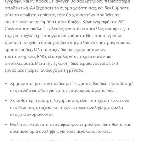
έγγραφα, και αν προκύψει ανάγκη θα σας ζητηθούν περισσότερα
αποδεικτικά. Αν ξεχάσατε το όνομα χρήστη σας, και δεν θυμάστε
ούτε το email που ορίσατε, τότε θα χρειαστεί να προβείτε σε
επικοινωνία με την ομάδα υποστήριξης. Κάνε εγγραφή στο SG
Casino και ανακάλυψε χιλιάδες φρουτάκια και άλλες ευκαιρίες για
τυχερά παιχνίδια με πραγματικά χρήματα. Ναι, προσφέρουμε
ζωντανά παιχνίδια όπως ρουλέτα και μπλάκτζακ με πραγματικούς
κρουπιέρηδες. Όλα τα παιχνίδια μας χρησιμοποιούν
πιστοποιημένες RNG, εξασφαλίζοντας τυχαία και δίκαια
αποτελέσματα. Μετά την έγκριση, διεκπεραιώνονται σε 1-3
εργάσιμες ημέρες, ανάλογα με τη μέθοδο.
Χρησιμοποιήστε τον σύνδεσμο “Ξεχάσατε Κωδικό Πρόσβασης”
στη σελίδα εισόδου για να τον επαναφέρετε μέσω email.
Σε κάθε περίπτωση, ο λογαριασμός είναι υποχρεωτικό να είναι
στα δικά σας στοιχεία και τυχόν εντολές ανάληψης σε άλλα
στοιχεία ακυρώνονται.
Μάλιστα, εκτός από τα αναφερόμενα προνόμια, διατίθενται και
αυξημένα όρια ανάληψης για τους μεγάλους παίκτες.