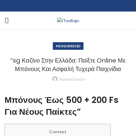
MONOBREND
“sg Καζίνο Στην Ελλάδα: Παίξτε Online Με
Μπόνους Και Ασφαλή Τυχερά Παιχνίδια
Administrator
Μπόνους Έως 500 + 200 Fs
Για Νέους Παίκτες”
Content