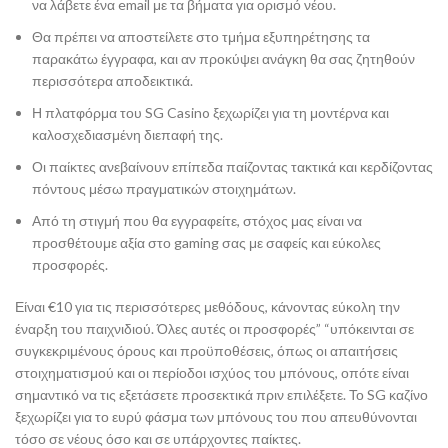
να λάβετε ένα email με τα βήματα για ορισμό νέου.
Θα πρέπει να αποστείλετε στο τμήμα εξυπηρέτησης τα
παρακάτω έγγραφα, και αν προκύψει ανάγκη θα σας ζητηθούν
περισσότερα αποδεικτικά.
Η πλατφόρμα του SG Casino ξεχωρίζει για τη μοντέρνα και
καλοσχεδιασμένη διεπαφή της.
Οι παίκτες ανεβαίνουν επίπεδα παίζοντας τακτικά και κερδίζοντας
πόντους μέσω πραγματικών στοιχημάτων.
Από τη στιγμή που θα εγγραφείτε, στόχος μας είναι να
προσθέτουμε αξία στο gaming σας με σαφείς και εύκολες
προσφορές.
Είναι €10 για τις περισσότερες μεθόδους, κάνοντας εύκολη την
έναρξη του παιχνιδιού. Όλες αυτές οι προσφορές” “υπόκεινται σε
συγκεκριμένους όρους και προϋποθέσεις, όπως οι απαιτήσεις
στοιχηματισμού και οι περίοδοι ισχύος του μπόνους, οπότε είναι
σημαντικό να τις εξετάσετε προσεκτικά πριν επιλέξετε. Το SG καζίνο
ξεχωρίζει για το ευρύ φάσμα των μπόνους του που απευθύνονται
τόσο σε νέους όσο και σε υπάρχοντες παίκτες.