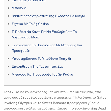
Μπόνους
Βασικά Χαρακτηριστικά Της Έκδοσης Για Κινητά
Σχετικά Με Το Sg Casino
Τι Πρέπει Να Κάνω Για Να Επαληθεύσω Το
Λογαριασμό Μου;
Ενισχύοντας Το Παιχνίδι Σας Με Μπόνους Και
Προσφορές
Υποστηρίζοντας Το Υπεύθυνο Παιχνίδι
Επαλήθευση Της Ταυτότητάς Σας
Μπόνους Και Προσφορές Του Sg Καζίνο
Τα SG Casino κουλοχέρηδες μας διαθέτουν ποικίλα θέματα, από
αρχαίους μύθους έως μοντέρνες περιπέτειες. Τίτλοι όπως το Gates
involving Olympus και το Sweet Bonanza προσφέρουν γύρους
μπόνους και μεγάλες πιθανότητες τζακπότ. Το Book involving Dead