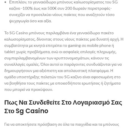
Επιπλέον, το γενναιόδωρο μπόνους καλωσορίσματος του SG
καζίνο -100% έως και 500€ συν 200 δωρεάν περιστροφές-
συνεχίζει να προσελκύει νέους παίκτες που αναζητούν τόσο
ψυχαγωγία όσο και αξία.
Το SG Casino μπόνους περιλαμβάνει ένα γενναιόδωρο πακέτο
καλωσορίσματος, δίνοντας στους νέους παίκτες μια δυνατή αρχή. Η
συμβατότητα με κινητά επιτρέπει το gaming σε mobile phone ή
tablet χωρίς προβλήματα, ενώ οι ασφαλείς επιλογές πληρωμής,
συμπεριλαμβανομένων των κρυπτονομισμάτων, κάνουν τις
συναλλαγές ομαλές. Όλοι αυτοί οι παράγοντες συνδυάζονται για να
δημιουργήσουν μια αξιόπιστη και απολαυστική πλατφόρμα. Η
ομάδα υποστήριξης πελατών του SG καζίνο είναι αφοσιωμένη στο
να βοηθήσει τους παίκτες με οποιεσδήποτε ερωτήσεις ή ζητήματα
που μπορεί να προκύψουν.
Πως Να Συνδεθείτε Στο Λογαριασμό Σας
Στο Sg Casino
Για να αποκτήσετε πρόσβαση σε όλα τα παιχνίδια και τα μπόνους