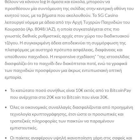
θέλουν να κάνουν log in άμεσα και εύκολα, μπορούν να
προσθέσουν μία συντόμευση της σελίδας στην κεντρική οθόνη του
κινητού τους, με τα βήματα που ακολουθούν. Το SG Casino
λειτουργεί νόμιμα με άδεια από την Αρχή Τυχερών Παιχνιδιών του
Κουρασάο (Αρ. 8048/JAZ), η οποία συγκαταλέγεται στις πιο
γνωστές διεθνείς ρυθμιστικές αρχές στον χώρο του διαδικτυακού
τζόγου. Η συγκεκριμένη άδεια αποδεικνύει τη συμμόρφωση της
πλατφόρμας με αυστηρά πρότυπα ασφάλειας, διαφάνειας και
υπεύθυνου παιχνιδιού. Η responsive σχεδίαση” “της ιστοσελίδας
διασφαλίζει ότι το παιχνίδι δεν διακόπτεται ποτέ, ενώ τα γραφικά
των παιχνιδιών προσφέρουν μια άκρως εντυπωσιακή οπτική
εμπειρία.
Το κατώτατο ποσό συνήθως είναι 10€ εκτός από το BitcoinPay
που ανέρχεται στα 20€ και το Bitcoin που είναι 30€.
Όλες οι οικονομικές συναλλαγές διασφαλίζονται από προηγμένη
τεχνολογία κρυπτογράφησης, έτσι ώστε οι προσωπικές και
τραπεζικές πληροφορίες των παικτών να παραμένουν
εμπιστευτικές.
Οι παίκτες αναφέρουν υψηλή ικανοποίηση χάρη στις σαφείς και