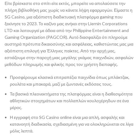
Είτε βρίσκεστε στο σπίτι είτε εκτός, μπορείτε να απολαύσετε την
πλήρη βιβλιοθήκη μας χωρίς να κάνετε λήψη εφαρμογών. Είμαστε η
SG Casino, μια αξιόπιστη διαδικτυακή πλατφόρμα gaming που
ξεκίνησε το 2023. Το καζίνο μας ανήκει στην Liernin Corporations
LTD και λειτουργεί με άδεια από την Philippine Entertainment and
Gaming Organization (PAGCOR). Αυτό διασφαλίζει ότι πληρούμε
αυστηρά πρότυπα δικαιοσύνης και ασφάλειας, καθιστώντας μας μια
αξιόπιστη επιλογή για Έλληνες παίκτες. Από την αρχή μας,
εστιάζουμε στην παροχή μιας μεγάλης γκάμας παιχνιδιών, ασφαλών
μεθόδων πληρωμής και φιλικής προς τον χρήστη διεπαφής.
Προσφέρουμε κλασικά επιτραπέζια παιχνίδια όπως μπλάκτζακ,
ρουλέτα και μπακαρά, μαζί με ζωντανές εκδόσεις τους.
Τα βασικά πλεονεκτήματα της πλατφόρμας είναι η διαθεσιμότητα
αθλητικών στοιχημάτων και πολλαπλών κουλοχέρηδων σε ένα
μέρος.
Η εγγραφή στο SG Casino online είναι μια απλή, ασφαλής και
κατανοητή διαδικασία, σχεδιασμένη για να ολοκληρώνεται σε λίγα
μόλις λεπτά.