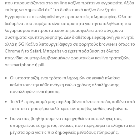
που παρουσιάζονται στο on-line καζίνο πρέπει να εγγραφείτε. Αξίζει
επίσης να σημειωθεί ότι” “το διαδικτυακό καζίνο δεν ζητάει
Εγγραφείτε στο casiopolishnye προσωπικές πληροφορίες. Όλα τα
δεδομένα που παρέχετε είναι απαραίτητα για την επαλήθευση του
λογαριασμού και προστατεύονται με ασφάλεια από σύγχρονα
συστήματα κρυπτογράφησης. Δεν διαθέτουμε εφαρμογή για κινητά,
αλλά η SG Καζίνο λειτουργεί άψογα σε φορητούς browsers όπως το
Chrome ή το Safari. Μπορείτε να έχετε πρόσβαση σε όλα τα
παιχνίδια, συμπεριλαμβανομένων φρουτακίων και live τραπεζιών,
σε smartphone ή pill.
Οι υποστηριζόμενοι τρόποι πληρωμών σε γενικά πλαίσια
καλύπτουν την κάθε ανάγκη ενώ ο χρόνος ολοκλήρωσης
συναλλαγών είναι άμεσος.
Το VIP πρόγραμμά μας περιλαμβάνει πέντε επίπεδα, καθένα από
τα οποία προσφέρει καλύτερες ανταμοιβές καθώς ανεβαίνετε.
Για να σας βοηθήσουμε να περιηγηθείτε στις επιλογές σας,
υπάρχει ένας εύχρηστος πίνακας που περιγράφει τα ελάχιστα και
μέγιστα όρια για τις πιο δημοφιλείς μεθόδους πληρωμής.