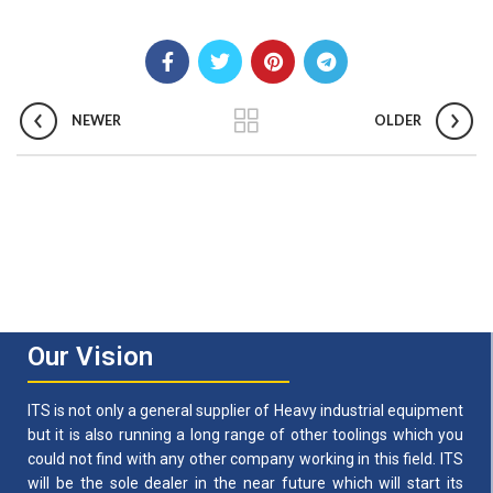
NEWER
OLDER
Our Vision
ITS is not only a general supplier of Heavy industrial equipment
but it is also running a long range of other toolings which you
could not find with any other company working in this field. ITS
will be the sole dealer in the near future which will start its