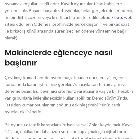
oynamak koşulları teklif eder. Kayıtlı oyuncular ticari bahislere
yetenek alır. Başarılı başarılı rotasyonlar, onlar gerçek ödüller ödenir,
ne bir dijital cüzdan veya kredi kartı transfer edilecektir.
7slots
web
sitesi ödüllerin Ödemesi profilinizde gerçekleştirilir ve birkaç saat
ile birkaç iş günü arasında sürer (seçilen ödeme yöntemine bağlı
olarak).
Makinelerde eğlenceye nasıl
başlanır
Çevrimiçi kumarhanede oyunu başlatmadan önce en iyi seçenek
konusunda kararlaştırmanız gerekir. Amacıyla tanıtım amaçlar iyi
deneme biçim. Bu, çevrimiçi site her ziyaretçisine yaş ve bir hesabın
varlığı bunlarla ilgilenilmeksizin kullanılabilir tır. Demo sürümü’nda,
liste’den kumar oyunlarının çoğunu etkinleştirebilirsiniz, canlı
oyunlar eksisi hariç.
Bir oyuncu otantik kazançlara ihtiyacı varsa, 7 slot kaydolmalı. Kayıt
iki ila üç dakikadan daha uzun sürer. hesap açmak için dijital form
doldurmak zorunludur veya sosyal platformlar/posta hizmetleri giriş