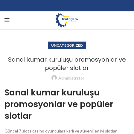
UNCATEGORIZED
Sanal kumar kuruluşu promosyonlar ve
popüler slotlar
Administrator
Sanal kumar kuruluşu
promosyonlar ve popüler
slotlar
Güncel 7 slots casino oyunculara karlı ve güvenli en iyi slotları