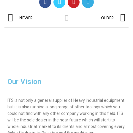
NEWER
OLDER
Our Vision
ITS is not only a general supplier of Heavy industrial equipment
but it is also running a long range of other toolings which you
could not find with any other company working in this field. ITS
will be the sole dealer in the near future which will start its
whole industrial market to its clients and almost covering every