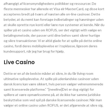
afhængigt af licensmyndighedens politikker og ressourcer. De
fleste mennesker har allerede et Visa elr MasterCard, og disse kort
accepteres bredt på tværs af næsten alle on-line casinoer. Dette
betyder, at du nemt kan foretage indbetalinger og hævninger uden
at skulle oprette nye konti eller lære nye systemer at kende. Når du
spiller på et casino uden om ROFUS, ser det vigtigt with vælge en
betalingsmetode, der passer unti dine behov samt sikrer hurtige
og sikre transaktioner. Vi er altid glade for at spille på dette online
casino, fordi deres mobiloplevelse er i topklasse, ligesom deres
kundesupport, når jeg har brug for hjælp.
Live Casino
Dette er en af de bedste måder at sikre, in du får living room
ultimative spiloplevelse. At spille på udenlandske casinoer uden
dansk licens kan være sikkert, hvis person vælger velrenommerede
samt licenserede platforme.” “[newline]Det er dog vigtigt for
spillere at være opmærksomme på, at de ikke har samme juridiske
beskyttelse som ved spil på danske licenserede casinoer. Når man
vælger et online casino uden ROFUS, er det afgørende at sikre sig,