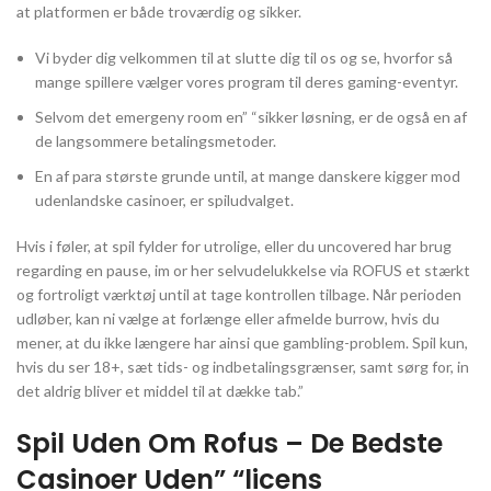
at platformen er både troværdig og sikker.
Vi byder dig velkommen til at slutte dig til os og se, hvorfor så
mange spillere vælger vores program til deres gaming-eventyr.
Selvom det emergeny room en” “sikker løsning, er de også en af
de langsommere betalingsmetoder.
En af para største grunde until, at mange danskere kigger mod
udenlandske casinoer, er spiludvalget.
Hvis i føler, at spil fylder for utrolige, eller du uncovered har brug
regarding en pause, im or her selvudelukkelse via ROFUS et stærkt
og fortroligt værktøj until at tage kontrollen tilbage. Når perioden
udløber, kan ni vælge at forlænge eller afmelde burrow, hvis du
mener, at du ikke længere har ainsi que gambling-problem. Spil kun,
hvis du ser 18+, sæt tids- og indbetalingsgrænser, samt sørg for, in
det aldrig bliver et middel til at dække tab.”
Spil Uden Om Rofus – De Bedste
Casinoer Uden” “licens