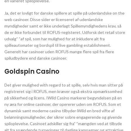
en varieret spiloplevelse.
Ja, det er lovligt for danske spillere at spille på udenlandske on the
web casinoer. Disse sider er licenseret af udenlandske
myndigheder samt er ikke underlagt Spillemyndighedens krav, så
de er ikke forbundet til ROFUS-registeret. Udforsk det retail store
udvalg” “af spil, som har mulighed for at inkludere alt fra
spilleautomater og bordspil til live gambling establishment.
Generelt har casinoer uden ROFUS mange flere spil fra flere
spiludbydere end danske casinoer.
Goldspin Casino
Det giver mulighed with regard to at spille, selv hvis man sitter på
registreret sig i ROFUS, men kræver også ekstra opmærksomhed
på sikkerhed og licens. IWild Casino markerer begyndelsen på en
ny æra for online casinoer, der opererer uden om ROFUS. Som et
dynamisk samt moderne casino tilbyder iWild en bred vifte af
belønningsmuligheder, der sikrer sobre engagerende og givende
spiloplevelse. Casinoet adskiller sig fra” “mængden ved at tilbyde
alt fra spændende turneringer til daglige kampagner og attraktive