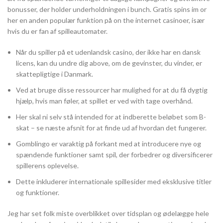
bonusser, der holder underholdningen i bunch. Gratis spins im or
her en anden populær funktion på on the internet casinoer, især
hvis du er fan af spilleautomater.
Når du spiller på et udenlandsk casino, der ikke har en dansk
licens, kan du undre dig above, om de gevinster, du vinder, er
skattepligtige i Danmark.
Ved at bruge disse ressourcer har mulighed for at du få dygtig
hjælp, hvis man føler, at spillet er ved with tage overhånd.
Her skal ni selv stå intended for at indberette beløbet som B-
skat – se næste afsnit for at finde ud af hvordan det fungerer.
Gomblingo er varaktig på forkant med at introducere nye og
spændende funktioner samt spil, der forbedrer og diversificerer
spillerens oplevelse.
Dette inkluderer internationale spillesider med eksklusive titler
og funktioner.
Jeg har set folk miste overblikket over tidsplan og ødelægge hele