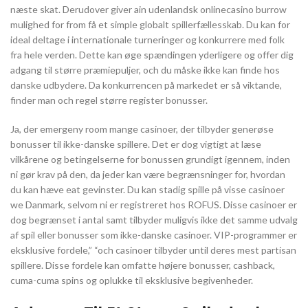
næste skat. Derudover giver ain udenlandsk onlinecasino burrow
mulighed for from få et simple globalt spillerfællesskab. Du kan for
ideal deltage i internationale turneringer og konkurrere med folk
fra hele verden. Dette kan øge spændingen yderligere og offer dig
adgang til større præmiepuljer, och du måske ikke kan finde hos
danske udbydere. Da konkurrencen på markedet er så viktande,
finder man och regel større register bonusser.
Ja, der emergeny room mange casinoer, der tilbyder generøse
bonusser til ikke-danske spillere. Det er dog vigtigt at læse
vilkårene og betingelserne for bonussen grundigt igennem, inden
ni gør krav på den, da jeder kan være begrænsninger for, hvordan
du kan hæve eat gevinster. Du kan stadig spille på visse casinoer
we Danmark, selvom ni er registreret hos ROFUS. Disse casinoer er
dog begrænset i antal samt tilbyder muligvis ikke det samme udvalg
af spil eller bonusser som ikke-danske casinoer. VIP-programmer er
eksklusive fordele,” “och casinoer tilbyder until deres mest partisan
spillere. Disse fordele kan omfatte højere bonusser, cashback,
cuma-cuma spins og oplukke til eksklusive begivenheder.