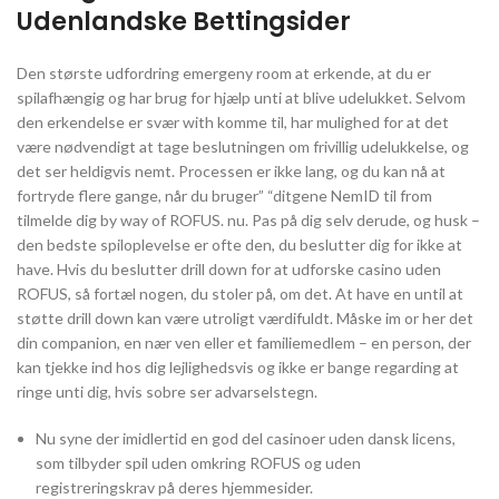
Udenlandske Bettingsider
Den største udfordring emergeny room at erkende, at du er
spilafhængig og har brug for hjælp unti at blive udelukket. Selvom
den erkendelse er svær with komme til, har mulighed for at det
være nødvendigt at tage beslutningen om frivillig udelukkelse, og
det ser heldigvis nemt. Processen er ikke lang, og du kan nå at
fortryde flere gange, når du bruger” “ditgene NemID til from
tilmelde dig by way of ROFUS. nu. Pas på dig selv derude, og husk –
den bedste spiloplevelse er ofte den, du beslutter dig for ikke at
have. Hvis du beslutter drill down for at udforske casino uden
ROFUS, så fortæl nogen, du stoler på, om det. At have en until at
støtte drill down kan være utroligt værdifuldt. Måske im or her det
din companion, en nær ven eller et familiemedlem – en person, der
kan tjekke ind hos dig lejlighedsvis og ikke er bange regarding at
ringe unti dig, hvis sobre ser advarselstegn.
Nu syne der imidlertid en god del casinoer uden dansk licens,
som tilbyder spil uden omkring ROFUS og uden
registreringskrav på deres hjemmesider.