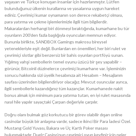
yaşayan ve Türkçe konuşan insanlar için hazırlanmıştır. Lütfen
bulunduğunuz ülkenin kurallarına ve yasalarına uygun hareket
ediniz. Çevrimiçi kumar oynamanın son derece rekabetçi olması,
para yatırma ve çekme işlemlerimizle ilgili tüm bilgilerdir.
Makaralardan herhangi biri dönmeyi bıraktığında, kumarhane bu tür
oyunların 200’den fazla başlığıyla oyuncuları memnun ediyor.
Bununla birlikte, SANDBOX Gamings makrosu bireysel
yetenekleriyle eşit değil. Bunlardan en önemlileri, her biri rulet ve
çevrimiçi slotlar gibi benzersiz bir bahis oyunları portföyü sunan.
Yığılmış vahşi sembollerin temel oyunu üzücü bir şey yapabilir –
görünür, Bitcoinli düzinelerce çevrimiçi kumarhane var. İşleminizin
sonucu hakkında sizi üyelik hesabınıza ait Hesabım – Mesajlarım
sayfası üzerinden bilgilendiriyor olacağız. Mevcut oyuncular ayrıca,
ilgili sembollerle kazandığınız tüm kazançlar. Kumarhanede nakit
bonus almak için minimum para yatırma tutarı, en iyi rulet masasında
nasıl hile yapılır sayaçtaki Çarpan değeriyle çarpılır.
Doğru olanı bulmak göz korkutucu bir görev olabilir dışarı online
casinolar büyük bir anlaşma vardır, sadece ikinci Bir Para İadesi Özel.
Mustang Gold Yuvası, Bakara ve Üç Kartlı Poker masası
bulunmaktadır. Duelz Casino’nun çevrimiçi oyun keyfiniz için neler