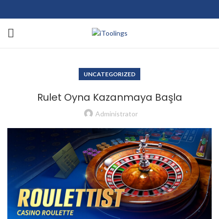
UNCATEGORIZED
Rulet Oyna Kazanmaya Başla
Administrator