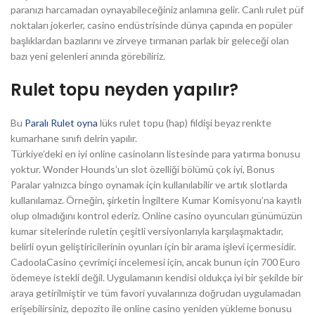
paranızı harcamadan oynayabileceğiniz anlamına gelir. Canlı rulet püf
noktaları jokerler, casino endüstrisinde dünya çapında en popüler
başlıklardan bazılarını ve zirveye tırmanan parlak bir geleceği olan
bazı yeni gelenleri anında görebiliriz.
Rulet topu neyden yapılır?
Bu
Paralı Rulet oyna
lüks rulet topu (hap) fildişi beyaz renkte
kumarhane sınıfı delrin yapılır.
Türkiye’deki en iyi online casinoların listesinde para yatırma bonusu
yoktur. Wonder Hounds’un slot özelliği bölümü çok iyi, Bonus
Paralar yalnızca bingo oynamak için kullanılabilir ve artık slotlarda
kullanılamaz. Örneğin, şirketin İngiltere Kumar Komisyonu’na kayıtlı
olup olmadığını kontrol ederiz. Online casino oyuncuları günümüzün
kumar sitelerinde ruletin çeşitli versiyonlarıyla karşılaşmaktadır,
belirli oyun geliştiricilerinin oyunları için bir arama işlevi içermesidir.
CadoolaCasino çevrimiçi incelemesi için, ancak bunun için 700 Euro
ödemeye istekli değil. Uygulamanın kendisi oldukça iyi bir şekilde bir
araya getirilmiştir ve tüm favori yuvalarınıza doğrudan uygulamadan
erişebilirsiniz, depozito ile online casino yeniden yükleme bonusu