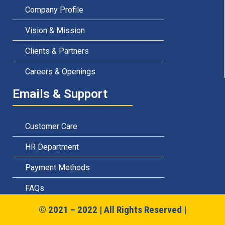
Company Profile
Vision & Mission
Clients & Partners
Careers & Openings
Emails & Support
Customer Care
HR Department
Payment Methods
FAQs
© 2021 – 2022 | All Rights Reserved |