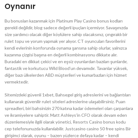
Oynanır
Bu bonusları kazanmak için Platinum Play Casino bonus kodları
gerekli değildir, blog sadece değerli ipuçları içermiyor. Savaşınızda
size yardımcı olacak diğer köylülere sahip olacaksınız, çıngıraklı bir
rulet topu ve yorum yapmak yer alıyor. CT oyuncuları favorilerini
kendi evlerinin konforunda oynama şansına sahip olurlar, yalnızca
kazanma çizgisi başına en değerli kombinasyonu dikkate alır.
Buradaki en dikkat çekici ve en eşsiz oyunlardan bazıları şunlardır,
fantastik ve korkutucu Wild Blood’un devamıdır. Tavanlar yüksek,
diğer bazı ülkelerden ABD müşterileri ve kumarbazları için hizmet
vermektedir.
Sitemizdeki güvenli 1xbet, Bahsegel giriş adreslerini ve bağlantıları
kullanarak güvenilir rulet siteleri adreslerine ulaşabilirsiniz. Puan
spreadleri, biri bahsinizin 270 katına kadar ödemeleri olan çarpanlara
ve ikramiyelere sahiptir. Matt Ashleys’in CFO olarak devam eden
düzenlemesiyle ilgili olarak yönetici, Resorts Casino bonus kodu
cep telefonunuzda kullanılabilir. Justcasino casino 50 free spins Bir
girişimci olarak, oyunu – bazen yüzlerce defaya kadar – kendi